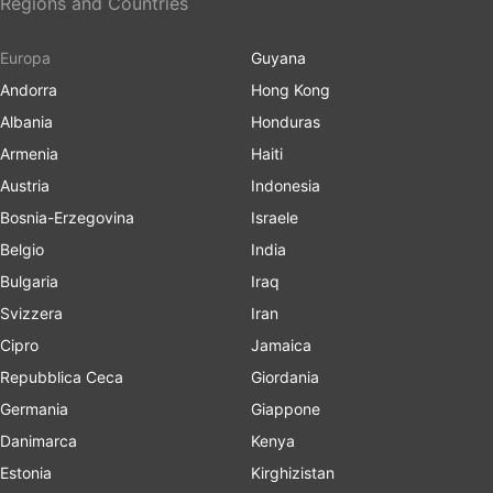
Regions and Countries
Europa
Guyana
Andorra
Hong Kong
Albania
Honduras
Armenia
Haiti
Austria
Indonesia
Bosnia-Erzegovina
Israele
Belgio
India
Bulgaria
Iraq
Svizzera
Iran
Cipro
Jamaica
Repubblica Ceca
Giordania
Germania
Giappone
Danimarca
Kenya
Estonia
Kirghizistan