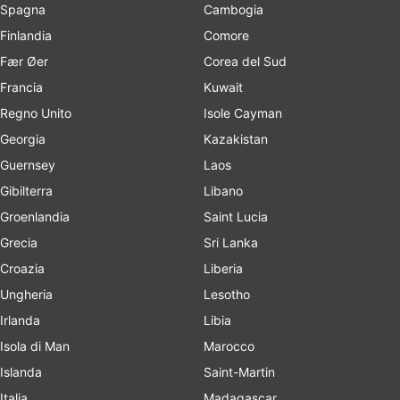
Spagna
Cambogia
Finlandia
Comore
Fær Øer
Corea del Sud
Francia
Kuwait
Regno Unito
Isole Cayman
Georgia
Kazakistan
Guernsey
Laos
Gibilterra
Libano
Groenlandia
Saint Lucia
Grecia
Sri Lanka
Croazia
Liberia
Ungheria
Lesotho
Irlanda
Libia
Isola di Man
Marocco
Islanda
Saint-Martin
Italia
Madagascar