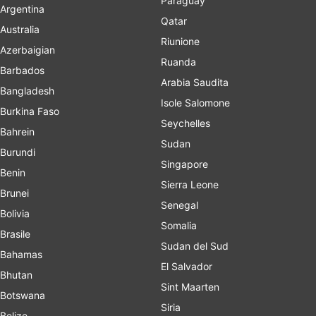
Paraguay
Argentina
Qatar
Australia
Riunione
Azerbaigian
Ruanda
Barbados
Arabia Saudita
Bangladesh
Isole Salomone
Burkina Faso
Seychelles
Bahrein
Sudan
Burundi
Singapore
Benin
Sierra Leone
Brunei
Senegal
Bolivia
Somalia
Brasile
Sudan del Sud
Bahamas
El Salvador
Bhutan
Sint Maarten
Botswana
Siria
Belize