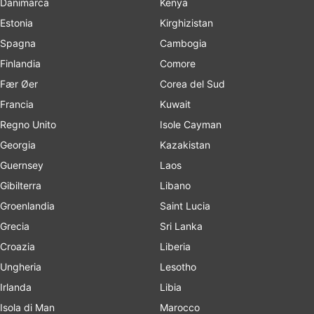
Danimarca
Kenya
Estonia
Kirghizistan
Spagna
Cambogia
Finlandia
Comore
Fær Øer
Corea del Sud
Francia
Kuwait
Regno Unito
Isole Cayman
Georgia
Kazakistan
Guernsey
Laos
Gibilterra
Libano
Groenlandia
Saint Lucia
Grecia
Sri Lanka
Croazia
Liberia
Ungheria
Lesotho
Irlanda
Libia
Isola di Man
Marocco