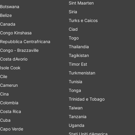
Sint Maarten
Botswana
Siria
Belize
Turks e Caicos
Canada
Ciad
Congo Kinshasa
Togo
Repubblica Centrafricana
Thailandia
Congo - Brazzaville
Tagikistan
Costa dAvorio
Timor Est
Isole Cook
Turkmenistan
Cile
Tunisia
Camerun
Tonga
Cina
Trinidad e Tobago
Colombia
Taiwan
Costa Rica
Tanzania
Cuba
Uganda
Capo Verde
Stati Uniti dAmerica