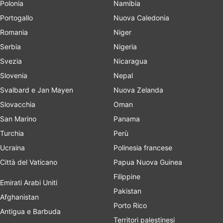
Polonia
Namibia
Portogallo
Nuova Caledonia
Romania
Niger
Serbia
Nigeria
Svezia
Nicaragua
Slovenia
Nepal
Svalbard e Jan Mayen
Nuova Zelanda
Slovacchia
Oman
San Marino
Panama
Turchia
Perù
Ucraina
Polinesia francese
Città del Vaticano
Papua Nuova Guinea
Filippine
Emirati Arabi Uniti
Pakistan
Afghanistan
Porto Rico
Antigua e Barbuda
Territori palestinesi