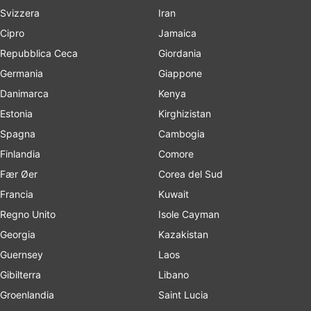
Svizzera
Iran
Cipro
Jamaica
Repubblica Ceca
Giordania
Germania
Giappone
Danimarca
Kenya
Estonia
Kirghizistan
Spagna
Cambogia
Finlandia
Comore
Fær Øer
Corea del Sud
Francia
Kuwait
Regno Unito
Isole Cayman
Georgia
Kazakistan
Guernsey
Laos
Gibilterra
Libano
Groenlandia
Saint Lucia