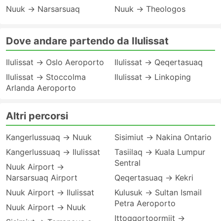
Nuuk → Narsarsuaq
Nuuk → Theologos
Dove andare partendo da Ilulissat
Ilulissat → Oslo Aeroporto
Ilulissat → Qeqertasuaq
Ilulissat → Stoccolma
Ilulissat → Linkoping
Arlanda Aeroporto
Altri percorsi
Kangerlussuaq → Nuuk
Sisimiut → Nakina Ontario
Kangerlussuaq → Ilulissat
Tasiilaq → Kuala Lumpur
Sentral
Nuuk Airport →
Narsarsuaq Airport
Qeqertasuaq → Kekri
Nuuk Airport → Ilulissat
Kulusuk → Sultan Ismail
Petra Aeroporto
Nuuk Airport → Nuuk
Ittoqqortoormiit →