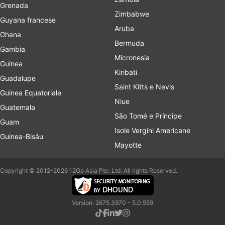
Grenada
Zimbabwe
Guyana francese
Aruba
Ghana
Bermuda
Gambia
Micronesia
Guinea
Kiribati
Guadalupe
Saint Kitts e Nevis
Guinea Equatoriale
Niue
Guatemala
São Tomé e Príncipe
Guam
Isole Vergini Americane
Guinea-Bisáu
Mayotte
Copyright © 2012-2026 12Go Asia Pte. Ltd. All rights Reserved.
Version: 2675.3970 - 5.0.559