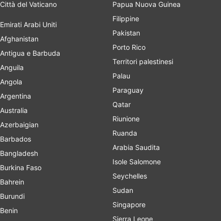
Città del Vaticano
Papua Nuova Guinea
Filippine
Emirati Arabi Uniti
Pakistan
Afghanistan
Porto Rico
Antigua e Barbuda
Territori palestinesi
Anguila
Palau
Angola
Paraguay
Argentina
Qatar
Australia
Riunione
Azerbaigian
Ruanda
Barbados
Arabia Saudita
Bangladesh
Isole Salomone
Burkina Faso
Seychelles
Bahrein
Sudan
Burundi
Singapore
Benin
Sierra Leone