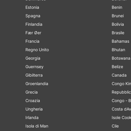
Estonia
Benin
Spagna
Brunei
Finlandia
Bolivia
Fær Øer
Brasile
Francia
Bahamas
Regno Unito
Bhutan
Georgia
Botswana
Guernsey
Belize
Gibilterra
Canada
Groenlandia
Cong
Grecia
Repubblic
Croazia
Congo - B
Ungheria
Costa dAv
Irlanda
Isole Coo
Isola di Man
Cile