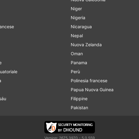
Niger
Nigeria
rancese
Nicaragua
Nepal
Nuova Zelanda
Oman
e
Panama
uatoriale
Perù
a
Polinesia francese
Papua Nuova Guinea
sáu
Filippine
Pakistan
Version: 2675.3970 - 5.0.559