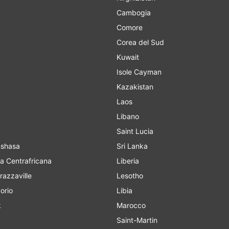
Cambogia
Comore
Corea del Sud
Kuwait
Isole Cayman
Kazakistan
Laos
Libano
Saint Lucia
o Kinshasa
Sri Lanka
a Centrafricana
Liberia
razzaville
Lesotho
orio
Libia
k
Marocco
Saint-Martin