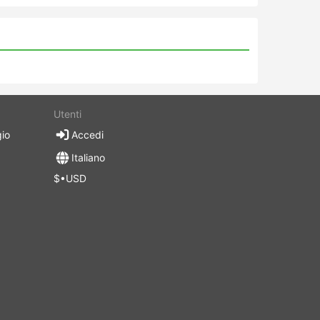
Utenti
gio
Accedi
Italiano
$•USD