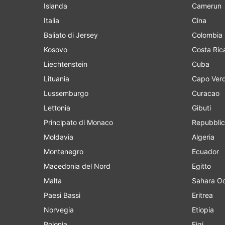
Islanda
Camerun
Italia
Cina
Baliato di Jersey
Colombia
Kosovo
Costa Ric
Liechtenstein
Cuba
Lituania
Capo Ver
Lussemburgo
Curacao
Lettonia
Gibuti
Principato di Monaco
Repubblic
Moldavia
Algeria
Montenegro
Ecuador
Macedonia del Nord
Egitto
Malta
Sahara Oc
Paesi Bassi
Eritrea
Norvegia
Etiopia
Polonia
Figi