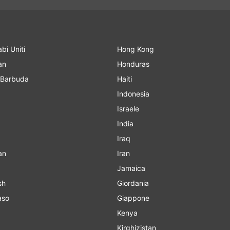
abi Uniti
Hong Kong
an
Honduras
 Barbuda
Haiti
Indonesia
Israele
India
Iraq
an
Iran
Jamaica
sh
Giordania
aso
Giappone
Kenya
Kirghizistan