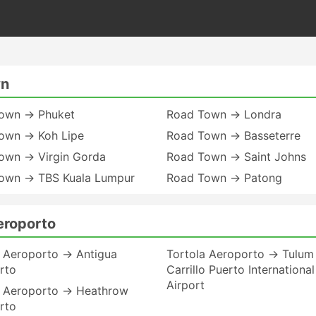
wn
own → Phuket
Road Town → Londra
own → Koh Lipe
Road Town → Basseterre
own → Virgin Gorda
Road Town → Saint Johns
own → TBS Kuala Lumpur
Road Town → Patong
eroporto
a Aeroporto → Antigua
Tortola Aeroporto → Tulum 
rto
Carrillo Puerto International
Airport
a Aeroporto → Heathrow
rto