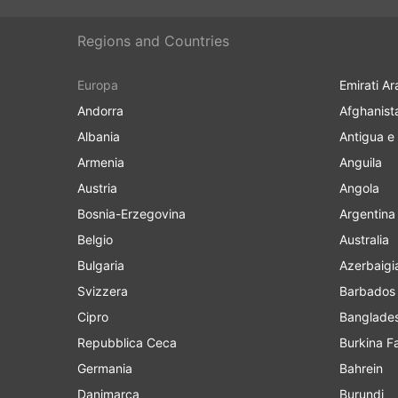
Regions and Countries
Europa
Emirati Ar
Andorra
Afghanist
Albania
Antigua e
Armenia
Anguila
Austria
Angola
Bosnia-Erzegovina
Argentina
Belgio
Australia
Bulgaria
Azerbaigi
Svizzera
Barbados
Cipro
Banglade
Repubblica Ceca
Burkina F
Germania
Bahrein
Danimarca
Burundi