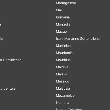
Madagascar
Mali
Birmania
a
Mongolia
Macao
de
Isole Marianne Settentrionali
Martinica
Mauritania
a Dominicana
Mauritius
Maldive
Malawi
Messico
cidentale
Malaysia
Mozambico
Namibia
Nuova Caledonia