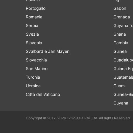
Portogallo
Gabon
Romania
Grenada
Serbia
Guyana f
Svezia
Ghana
Slovenia
Gambia
Svalbard e Jan Mayen
Guinea
Slovacchia
Guadalup
San Marino
Guinea Eq
Turchia
Guatemal
Ucraina
Guam
Città del Vaticano
Guinea-Bi
Guyana
Copyright © 2012-2026 12Go Asia Pte. Ltd. All rights Reserved.