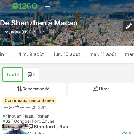
De Shenzhen à Macao
2 voyages (USD 7 – USD 14)
in
dim. 9 août
lun. 10 août
mar. 11 août
mer
Tout
2
2
Recommandé
filtres
Confirmation instantanée
--:--
--:--
2h 50m
Yingtian Plaza, Foshan
B2F Gongbei Port, Zhuhai
Standard | Bus
3.5
CTS Bus