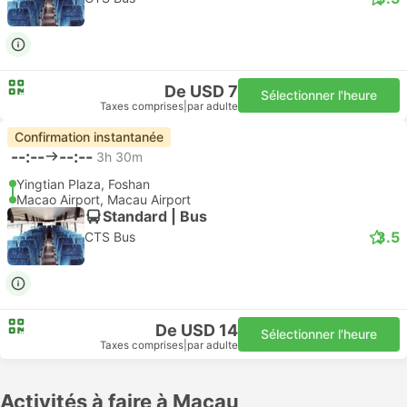
De USD 7
Sélectionner l'heure
Taxes comprises
|
par adulte
Confirmation instantanée
--:--
--:--
3h 30m
Yingtian Plaza, Foshan
Macao Airport, Macau Airport
Standard | Bus
3.5
CTS Bus
De USD 14
Sélectionner l'heure
Taxes comprises
|
par adulte
Activités à faire à Macau