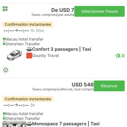
De USD 7
Sélectionner l'heure
Taxes comprises
|
par adulte
Confirmation instantanée
--:--
--:--
1h 30m
Macau hotel transfer
Shenzhen Transfer
Confort 3 passagers | Taxi
5.0
Gounity Travel
USD 546
Réserver
Taxes comprises
|
véhicule, tout compris
Confirmation instantanée
--:--
--:--
3h
Macau hotel transfer
Shenzhen Transfer
Monospace 7 passagers | Taxi