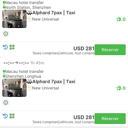
Macau hotel transfer
North Station, Shenzhen
Alphard 7pax | Taxi
5.0
New Universal
USD 281
Réserver
Taxes comprises
|
véhicule, tout compris
--:--
--:--
1h 45m
Macau hotel transfer
Shenzhen Longhua
Alphard 7pax | Taxi
5.0
New Universal
USD 281
Réserver
Taxes comprises
|
véhicule, tout compris