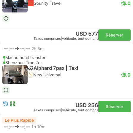
5.0
Gounity Travel
USD 577
Réserver
Taxes comprises
|
véhicule, tout compris
--:--
--:--
2h 5m
Macau hotel transfer
Shenzhen Transfer
Alphard 7pax | Taxi
5.0
New Universal
USD 256
Réserver
Taxes comprises
|
véhicule, tout compris
Le Plus Rapide
--:--
--:--
1h 10m