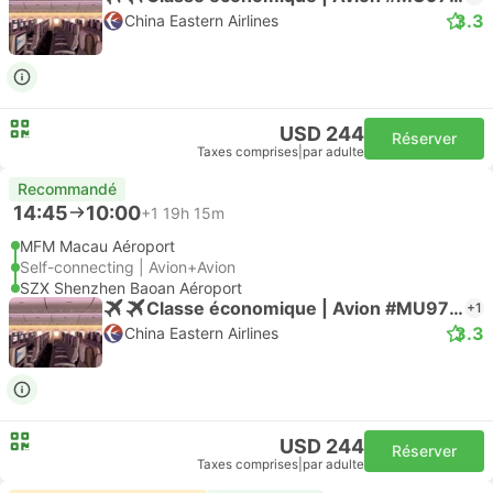
3.3
China Eastern Airlines
USD 244
Réserver
Taxes comprises
|
par adulte
Recommandé
14:45
10:00
+1
19h 15m
MFM Macau Aéroport
Self-connecting | Avion+Avion
SZX Shenzhen Baoan Aéroport
Classe économique | Avion #MU9798
+1
3.3
China Eastern Airlines
USD 244
Réserver
Taxes comprises
|
par adulte