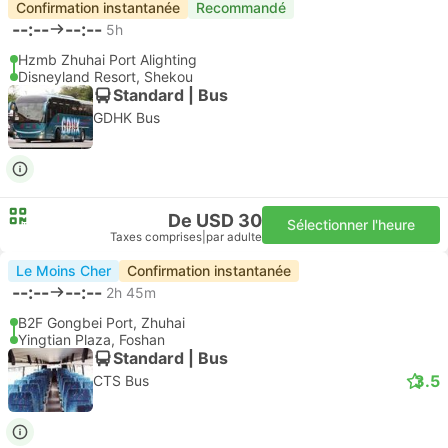
Confirmation instantanée
Recommandé
--:--
--:--
5h
Hzmb Zhuhai Port Alighting
Disneyland Resort, Shekou
Standard | Bus
GDHK Bus
De USD 30
Sélectionner l'heure
Taxes comprises
|
par adulte
Le Moins Cher
Confirmation instantanée
--:--
--:--
2h 45m
B2F Gongbei Port, Zhuhai
Yingtian Plaza, Foshan
Standard | Bus
3.5
CTS Bus