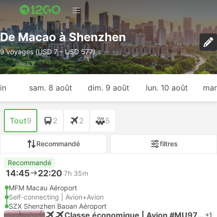
De Macao à Shenzhen
9 voyages (USD 7 – USD 577)
in
sam. 8 août
dim. 9 août
lun. 10 août
mar
Tout
9
2
2
5
Recommandé
filtres
Recommandé
14:45
22:20
7h 35m
MFM Macau Aéroport
Self-connecting | Avion+Avion
SZX Shenzhen Baoan Aéroport
Classe économique | Avion #MU9798
+1