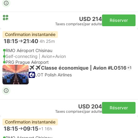
USD 214
Réserver
Taxes comprises
|
par adulte
Confirmation instantanée
18:15
21:40
4h 25m
RMO Aéroport Chisinau
Self-connecting | Avion+Avion
PRG Prague Aéroport
Classe économique | Avion #LO516
+1
LOT Polish Airlines
USD 204
Réserver
Taxes comprises
|
par adulte
Confirmation instantanée
18:15
09:15
+1
16h
RMO Aéroport Chisinau