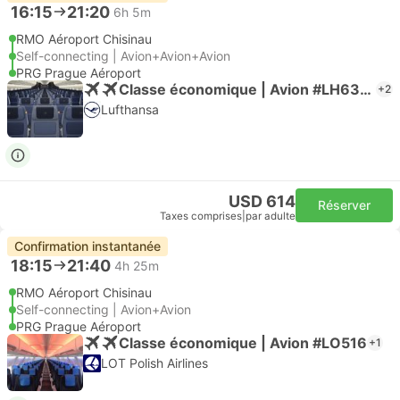
16:15
21:20
6h 5m
RMO Aéroport Chisinau
Self-connecting | Avion+Avion+Avion
PRG Prague Aéroport
Classe économique | Avion #LH6395
+2
Lufthansa
USD 614
Réserver
Taxes comprises
|
par adulte
Confirmation instantanée
18:15
21:40
4h 25m
RMO Aéroport Chisinau
Self-connecting | Avion+Avion
PRG Prague Aéroport
Classe économique | Avion #LO516
+1
LOT Polish Airlines