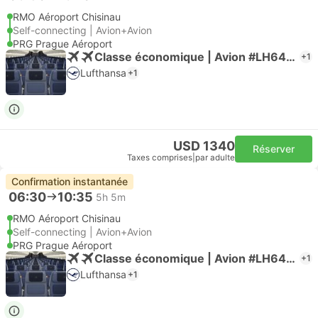
RMO Aéroport Chisinau
Self-connecting | Avion+Avion
PRG Prague Aéroport
Classe économique | Avion #LH6403
+1
Lufthansa
+1
USD 1340
Réserver
Taxes comprises
|
par adulte
Confirmation instantanée
06:30
10:35
5h 5m
RMO Aéroport Chisinau
Self-connecting | Avion+Avion
PRG Prague Aéroport
Classe économique | Avion #LH6403
+1
Lufthansa
+1