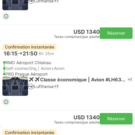
Lufthansa
+1
USD 1340
Réserver
Taxes comprises
|
par adulte
Confirmation instantanée
16:15
21:50
6h 35m
RMO Aéroport Chisinau
Self-connecting | Avion+Avion
PRG Prague Aéroport
Classe économique | Avion #LH6395
+1
Lufthansa
+1
USD 1340
Réserver
Taxes comprises
|
par adulte
Confirmation instantanée