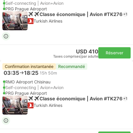
Self-connecting | Avion+Avion
PRG Prague Aéroport
Classe économique | Avion #TK276
+1
Turkish Airlines
USD 410
Réserver
Taxes comprises
|
par adulte
Confirmation instantanée
Recommandé
03:35
18:25
15h 50m
RMO Aéroport Chisinau
Self-connecting | Avion+Avion
PRG Prague Aéroport
Classe économique | Avion #TK276
+1
Turkish Airlines