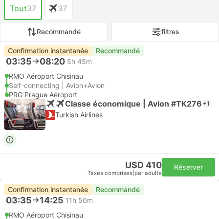
Tout
37
37
Recommandé
filtres
Confirmation instantanée
Recommandé
03:35
08:20
5h 45m
RMO Aéroport Chisinau
Self-connecting | Avion+Avion
PRG Prague Aéroport
Classe économique | Avion #TK276
+1
Turkish Airlines
USD 410
Réserver
Taxes comprises
|
par adulte
Confirmation instantanée
Recommandé
03:35
14:25
11h 50m
RMO Aéroport Chisinau