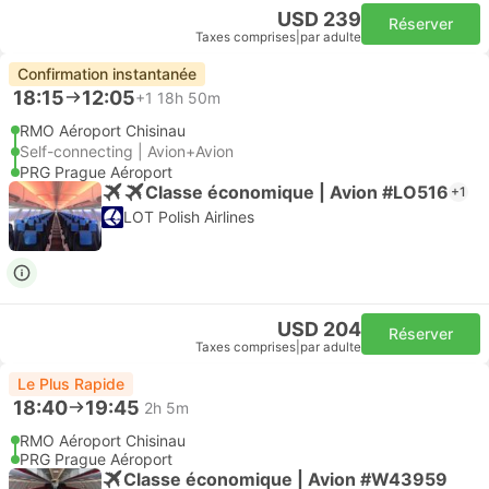
USD 239
Réserver
Taxes comprises
|
par adulte
Confirmation instantanée
18:15
12:05
+1
18h 50m
RMO Aéroport Chisinau
Self-connecting | Avion+Avion
PRG Prague Aéroport
Classe économique | Avion #LO516
+1
LOT Polish Airlines
USD 204
Réserver
Taxes comprises
|
par adulte
Le Plus Rapide
18:40
19:45
2h 5m
RMO Aéroport Chisinau
PRG Prague Aéroport
Classe économique | Avion #W43959