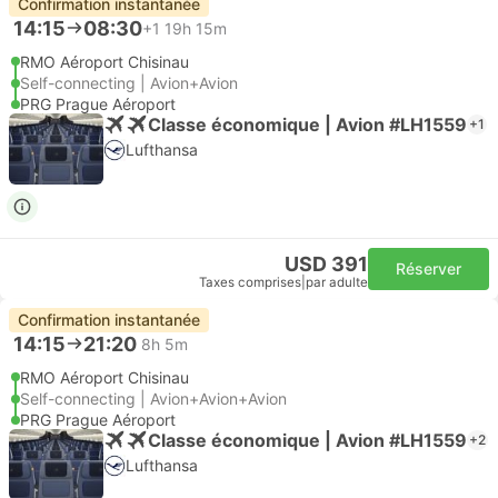
Confirmation instantanée
14:15
08:30
+1
19h 15m
RMO Aéroport Chisinau
Self-connecting | Avion+Avion
PRG Prague Aéroport
Classe économique | Avion #LH1559
+1
Lufthansa
USD 391
Réserver
Taxes comprises
|
par adulte
Confirmation instantanée
14:15
21:20
8h 5m
RMO Aéroport Chisinau
Self-connecting | Avion+Avion+Avion
PRG Prague Aéroport
Classe économique | Avion #LH1559
+2
Lufthansa