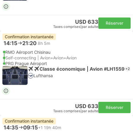
USD 633
Réserver
Taxes comprises
|
par adulte
Confirmation instantanée
14:15
21:20
8h 5m
RMO Aéroport Chisinau
Self-connecting | Avion+Avion+Avion
PRG Prague Aéroport
Classe économique | Avion #LH1559
+2
Lufthansa
USD 633
Réserver
Taxes comprises
|
par adulte
Confirmation instantanée
14:35
09:15
+1
19h 40m