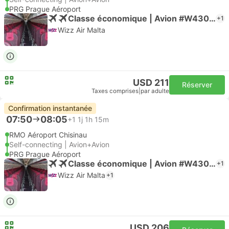
PRG Prague Aéroport
Classe économique | Avion #W43040
+1
Wizz Air Malta
USD 211
Réserver
Taxes comprises
|
par adulte
Confirmation instantanée
07:50
08:05
+1
1j 1h 15m
RMO Aéroport Chisinau
Self-connecting | Avion+Avion
PRG Prague Aéroport
Classe économique | Avion #W43040
+1
Wizz Air Malta
+1
USD 206