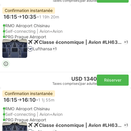
Taxes comprises
|
par adulte
Confirmation instantanée
16:15
10:35
+1
19h 20m
RMO Aéroport Chisinau
Self-connecting | Avion+Avion
PRG Prague Aéroport
Classe économique | Avion #LH6395
+1
Lufthansa
+1
USD 1340
Réserver
Taxes comprises
|
par adulte
Confirmation instantanée
16:15
16:10
+1
1j 55m
RMO Aéroport Chisinau
Self-connecting | Avion+Avion
PRG Prague Aéroport
Classe économique | Avion #LH6395
+1