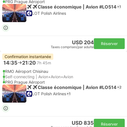
PRG Prague Aéroport
Classe économique | Avion #LO514
+1
LOT Polish Airlines
USD 204
Réserver
Taxes comprises
|
par adulte
Confirmation instantanée
14:35
21:20
7h 45m
RMO Aéroport Chisinau
Self-connecting | Avion+Avion+Avion
PRG Prague Aéroport
Classe économique | Avion #LO514
+2
LOT Polish Airlines
+1
USD 835
Réserver