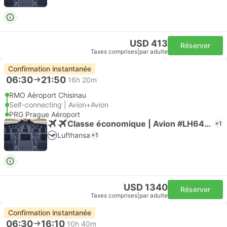
USD 413
Réserver
Taxes comprises
|
par adulte
Confirmation instantanée
06:30
21:50
16h 20m
RMO Aéroport Chisinau
Self-connecting | Avion+Avion
PRG Prague Aéroport
Classe économique | Avion #LH6403
+1
Lufthansa
+1
USD 1340
Réserver
Taxes comprises
|
par adulte
Confirmation instantanée
06:30
16:10
10h 40m