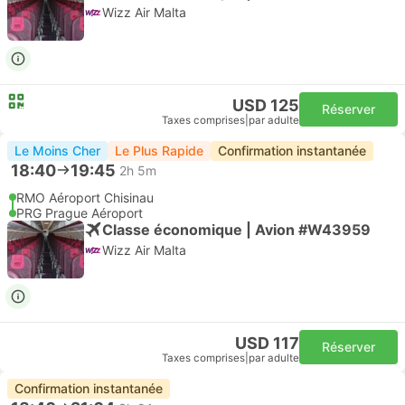
Wizz Air Malta
USD 125
Réserver
Taxes comprises
|
par adulte
Le Moins Cher
Le Plus Rapide
Confirmation instantanée
18:40
19:45
2h 5m
RMO Aéroport Chisinau
PRG Prague Aéroport
Classe économique | Avion #W43959
Wizz Air Malta
USD 117
Réserver
Taxes comprises
|
par adulte
Confirmation instantanée