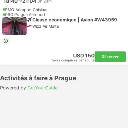
18:40
21:04
3h 24m
RMO Aéroport Chisinau
PRG Prague Aéroport
Classe économique | Avion #W43959
Wizz Air Malta
USD 150
Réserver
Taxes comprises
|
par adulte
Activités à faire à Prague
Powered by
GetYourGuide