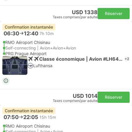
USD 1338
Réserver
Taxes comprises
|
par adulte
Confirmation instantanée
06:30
12:40
7h 10m
RMO Aéroport Chisinau
Self-connecting | Avion+Avion+Avion
PRG Prague Aéroport
Classe économique | Avion #LH6403
+2
Lufthansa
USD 1014
Réserver
Taxes comprises
|
par adulte
Confirmation instantanée
07:50
22:05
15h 15m
RMO Aéroport Chisinau
Self-connecting | Avion+Avion