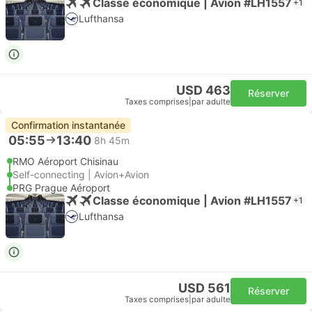
Classe économique | Avion #LH1557
+1
Lufthansa
USD 463
Réserver
Taxes comprises
|
par adulte
Confirmation instantanée
05:55
13:40
8h 45m
RMO Aéroport Chisinau
Self-connecting | Avion+Avion
PRG Prague Aéroport
Classe économique | Avion #LH1557
+1
Lufthansa
USD 561
Réserver
Taxes comprises
|
par adulte