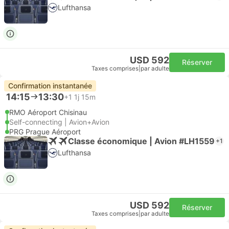
Lufthansa
USD 592
Réserver
Taxes comprises
|
par adulte
Confirmation instantanée
14:15
13:30
+1
1j 15m
RMO Aéroport Chisinau
Self-connecting | Avion+Avion
PRG Prague Aéroport
Classe économique | Avion #LH1559
+1
Lufthansa
USD 592
Réserver
Taxes comprises
|
par adulte