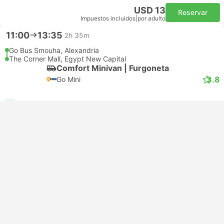
USD 13
Reservar
Impuestos incluidos
|
por adulto
11:00
13:35
2h 35m
Go Bus Smouha, Alexandria
The Corner Mall, Egypt New Capital
Comfort Minivan | Furgoneta
3.8
Go Mini
USD 13
Reservar
Impuestos incluidos
|
por adulto
12:30
14:45
2h 15m
Go Bus Smouha, Alexandria
Go Bus Tahrir, El Cairo
Comfort Minivan | Furgoneta
3.8
Go Mini