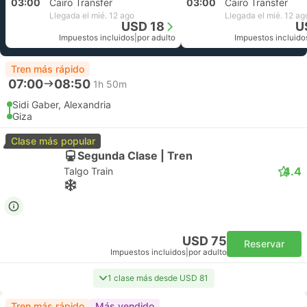
03:00
Cairo Transfer
03:00
Cairo Transfer
Llegada el mié. 12 ago
Llegada el mié. 12 ag
USD 18
U
Impuestos incluidos
|
por adulto
Impuestos incluido
Tren más rápido
07:00
08:50
1h 50m
Sidi Gaber, Alexandria
Giza
Clase más popular
Segunda Clase | Tren
4.4
Talgo Train
USD 75
Reservar
Impuestos incluidos
|
por adulto
1 clase más desde USD 81
Tren más rápido
Más vendido