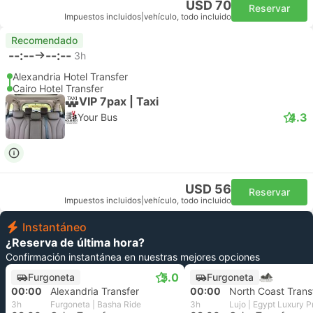
USD 70
Reservar
Impuestos incluidos
|
vehículo, todo incluido
Recomendado
--:--
--:--
3h
Alexandria Hotel Transfer
Cairo Hotel Transfer
VIP 7pax | Taxi
4.3
Your Bus
USD 56
Reservar
Impuestos incluidos
|
vehículo, todo incluido
Instantáneo
¿Reserva de última hora?
Confirmación instantánea en nuestras mejores opciones
5.0
Furgoneta
Furgoneta
00:00
Alexandria Transfer
00:00
3h
Furgoneta | Basha Ride
3h