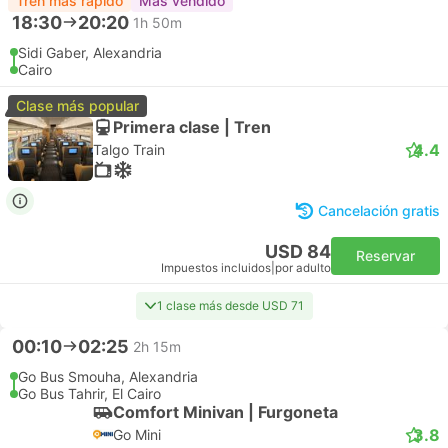
Tren más rápido
Más vendido
18:30
20:20
1h 50m
Sidi Gaber, Alexandria
Cairo
Clase más popular
Primera clase | Tren
4.4
Talgo Train
Cancelación gratis
USD 84
Reservar
Impuestos incluidos
|
por adulto
1 clase más desde USD 71
00:10
02:25
2h 15m
Go Bus Smouha, Alexandria
Go Bus Tahrir, El Cairo
Comfort Minivan | Furgoneta
3.8
Go Mini