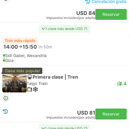
Cancelación gratis
USD 84
Reservar
Impuestos incluidos
|
por adulto
1 clase más desde USD 71
Tren más rápido
14:00
15:50
1h 50m
Sidi Gaber, Alexandria
Giza
Clase más popular
Primera clase | Tren
4.4
Talgo Train
USD 81
Reservar
Impuestos incluidos
|
por adulto
1 clase más desde USD 75