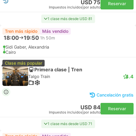
USD 75
Reservar
Impuestos incluidos
|
por adulto
1 clase más desde USD 81
Tren más rápido
Más vendido
18:00
19:50
1h 50m
Sidi Gaber, Alexandria
Cairo
Clase más popular
Primera clase | Tren
4.4
Talgo Train
Cancelación gratis
USD 84
Reservar
Impuestos incluidos
|
por adulto
1 clase más desde USD 71