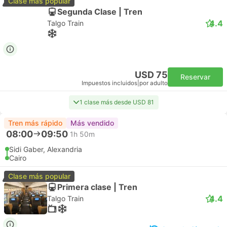
Clase más popular
Segunda Clase | Tren
4.4
Talgo Train
USD 75
Reservar
Impuestos incluidos
|
por adulto
1 clase más desde USD 81
Tren más rápido
Más vendido
08:00
09:50
1h 50m
Sidi Gaber, Alexandria
Cairo
Clase más popular
Primera clase | Tren
4.4
Talgo Train