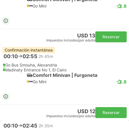
3.8
Go Mini
USD 13
Reservar
Impuestos incluidos
|
por adulto
Confirmación instantánea
00:10
02:55
2h 45m
Go Bus Smouha, Alexandria
Madinaty Entrance No 1, El Cairo
Comfort Minivan | Furgoneta
3.8
Go Mini
USD 12
Reservar
Impuestos incluidos
|
por adulto
00:10
02:45
2h 35m