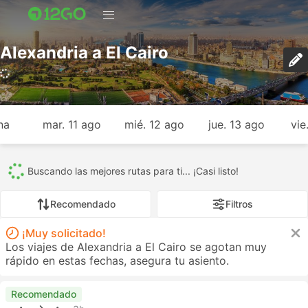
Alexandria a El Cairo
1166 viajes (USD 7 – USD 511)
na
mar. 11 ago
mié. 12 ago
jue. 13 ago
vie
Todos
1166
239
805
32
84
6
Recomendado
Filtros
¡Muy solicitado!
Los viajes de Alexandria a El Cairo se agotan muy
rápido en estas fechas, asegura tu asiento.
Recomendado