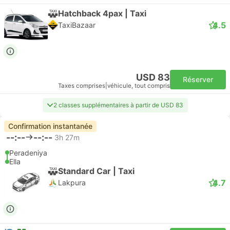
Hatchback 4pax | Taxi
4.5
TaxiBazaar
USD 83
Réserver
Taxes comprises
|
véhicule, tout compris
2 classes supplémentaires à partir de USD 83
Confirmation instantanée
--:--
--:--
3h 27m
Peradeniya
Ella
Standard Car | Taxi
4.7
Lakpura