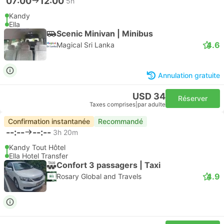
07:00
12:00
5h
Kandy
Ella
Scenic Minivan | Minibus
4.6
Magical Sri Lanka
Annulation gratuite
USD 34
Réserver
Taxes comprises
|
par adulte
Confirmation instantanée
Recommandé
--:--
--:--
3h 20m
Kandy Tout Hôtel
Ella Hotel Transfer
Confort 3 passagers | Taxi
4.9
Rosary Global and Travels