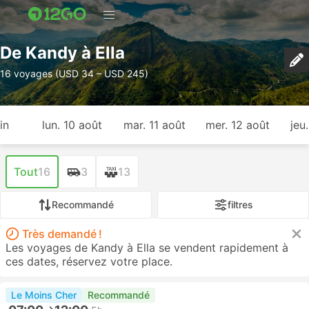
De Kandy à Ella
16 voyages (USD 34 – USD 245)
in
lun. 10 août
mar. 11 août
mer. 12 août
jeu
Tout
16
3
13
Recommandé
filtres
Très demandé !
Les voyages de Kandy à Ella se vendent rapidement à
ces dates, réservez votre place.
Le Moins Cher
Recommandé