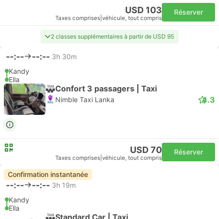
USD 103
Réserver
Taxes comprises
|
véhicule, tout compris
2 classes supplémentaires à partir de USD 95
--:--
--:--
3h 30m
Kandy
Ella
Confort 3 passagers | Taxi
4.3
Nimble Taxi Lanka
USD 70
Réserver
Taxes comprises
|
véhicule, tout compris
Confirmation instantanée
--:--
--:--
3h 19m
Kandy
Ella
Standard Car | Taxi