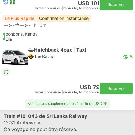
USD 101
Réserver
Taxes comprises
|
véhicule, tout compris
Le Plus Rapide
Confirmation instantanée
--:--
--:--
1h 13m
bonbons, Kandy
Ella
Hatchback 4pax | Taxi
4.5
TaxiBazaar
USD 79
Réserver
Taxes comprises
|
véhicule, tout compris
2 classes supplémentaires à partir de USD 79
Train
#101043
de Sri Lanka Railway
13:31
Ambewela
Ce voyage ne peut être réservé.