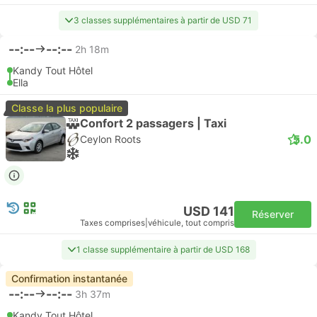
3 classes supplémentaires à partir de USD 71
--:--
--:--
2h 18m
Kandy Tout Hôtel
Ella
Classe la plus populaire
Confort 2 passagers | Taxi
5.0
Ceylon Roots
USD 141
Réserver
Taxes comprises
|
véhicule, tout compris
1 classe supplémentaire à partir de USD 168
Confirmation instantanée
--:--
--:--
3h 37m
Kandy Tout Hôtel