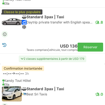
Ella
Classe la plus populaire
Standard 3pax | Taxi
4.8
Daytrip private transfer with English speaking driver
USD 136
Réserver
Taxes comprises
|
véhicule, tout compris
2 classes supplémentaires à partir de USD 179
Confirmation instantanée
--:--
--:--
3h
Kandy Tout Hôtel
Ella
Standard 3pax | Taxi
5.0
Best Sri Taxis