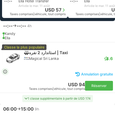
--:--
Ella Hotel Transfer
--:--
Ella
Arrivée le mar. 11 août
Arrivée le mar. 11 aoû
USD 57
U
Taxes comprises
|
véhicule, tout compris
Taxes comprises
|
véhicule, 
--:--
--:--
4h
Kandy
Ella
Classe la plus populaire
استاندارد 2 نفره | Taxi
4.6
Magical Sri Lanka
Annulation gratuite
USD 94
Réserver
Taxes comprises
|
véhicule, tout compris
1 classe supplémentaire à partir de USD 174
06:00
15:00
9h