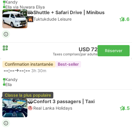
Kandy
Ella via Nuwara Eliya
Shuttle + Safari Drive | Minibus
4+
4.6
Tuktukdude Leisure
USD 72
Réserver
Taxes comprises
|
par adulte
Confirmation instantanée
Best-seller
--:--
--:--
3h 30m
Kandy
Ella
Classe la plus populaire
Confort 3 passagers | Taxi
4.5
Real Lanka Holidays