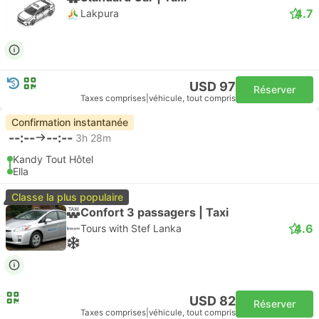
4.7
Lakpura
USD 97
Réserver
Taxes comprises
|
véhicule, tout compris
Confirmation instantanée
--:--
--:--
3h 28m
Kandy Tout Hôtel
Ella
Classe la plus populaire
Confort 3 passagers | Taxi
4.6
Tours with Stef Lanka
USD 82
Réserver
Taxes comprises
|
véhicule, tout compris