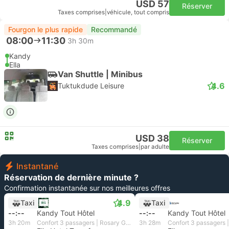
USD 57
Réserver
Taxes comprises
|
véhicule, tout compris
Fourgon le plus rapide
Recommandé
08:00
11:30
3h 30m
Kandy
Ella
Van Shuttle | Minibus
4.6
Tuktukdude Leisure
USD 38
Réserver
Taxes comprises
|
par adulte
Instantané
Réservation de dernière minute ?
Confirmation instantanée sur nos meilleures offres
4.9
Taxi
Taxi
--:--
Kandy Tout Hôtel
--:--
Kandy Tout Hôtel
3h 20m
Confort 3 passagers | Rosary Global and Travels
3h 28m