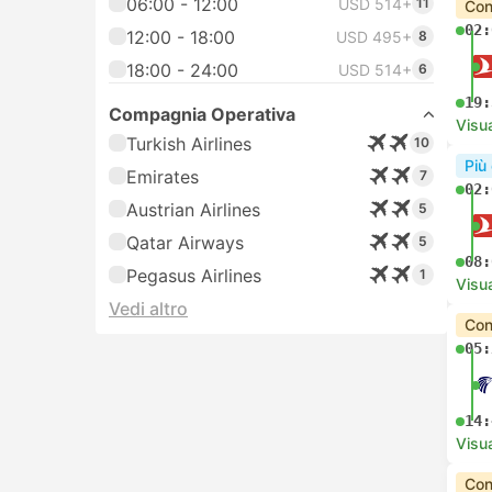
06:00 - 12:00
USD 514+
11
Con
02:
12:00 - 18:00
USD 495+
8
18:00 - 24:00
USD 514+
6
19:
Compagnia Operativa
Visua
Turkish Airlines
10
Più
Emirates
7
02:
Austrian Airlines
5
Qatar Airways
5
08:
Pegasus Airlines
1
Visua
Vedi altro
Con
05:
14:
Visua
Con