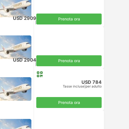
USD 2909
Prenota ora
Tasse incluse
|
per adulto
USD 2904
Prenota ora
Tasse incluse
|
per adulto
USD 784
Tasse incluse
|
per adulto
Prenota ora