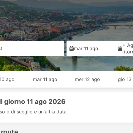
+ Ag
t
mar 11 ago
rito
 10 ago
mar 11 ago
mer 12 ago
gio 13
il giorno 11 ago 2026
so o di scegliere un'altra data.
 route