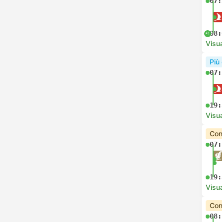
07:
08:
+1
Visua
Più
07:
19:
Visua
Con
07:
19:
Visua
Con
08: