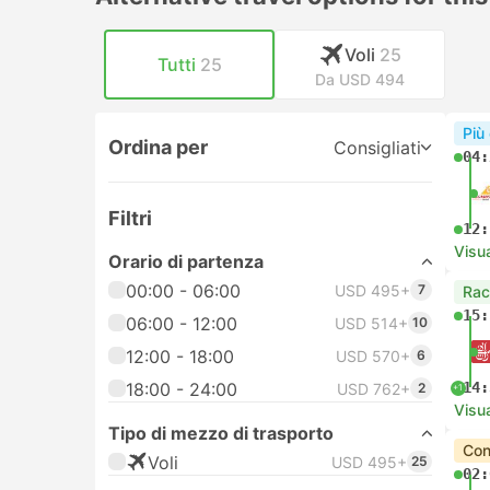
Voli
25
Tutti
25
Da USD 494
Più
Ordina per
Consigliati
04:
Filtri
12:
Visua
Orario di partenza
00:00 - 06:00
USD 495+
7
Rac
15:
06:00 - 12:00
USD 514+
10
12:00 - 18:00
USD 570+
6
18:00 - 24:00
14:
USD 762+
2
+1
Visua
Tipo di mezzo di trasporto
Con
Voli
USD 495+
25
02: