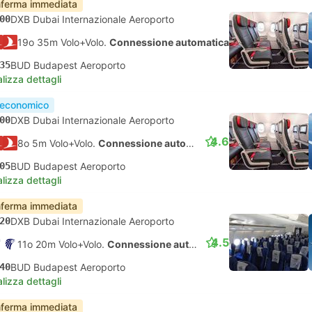
ferma immediata
00
DXB Dubai Internazionale Aeroporto
19o 35m Volo+Volo.
Connessione automatica
35
BUD Budapest Aeroporto
lizza dettagli
 economico
00
DXB Dubai Internazionale Aeroporto
4.6
8o 5m Volo+Volo.
Connessione automatica
05
BUD Budapest Aeroporto
lizza dettagli
ferma immediata
20
DXB Dubai Internazionale Aeroporto
4.5
11o 20m Volo+Volo.
Connessione automatica
40
BUD Budapest Aeroporto
lizza dettagli
ferma immediata