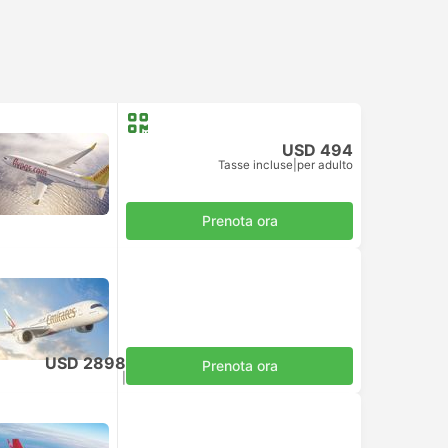
USD 494
Tasse incluse
|
per adulto
Prenota ora
USD 2898
Prenota ora
Tasse incluse
|
per adulto