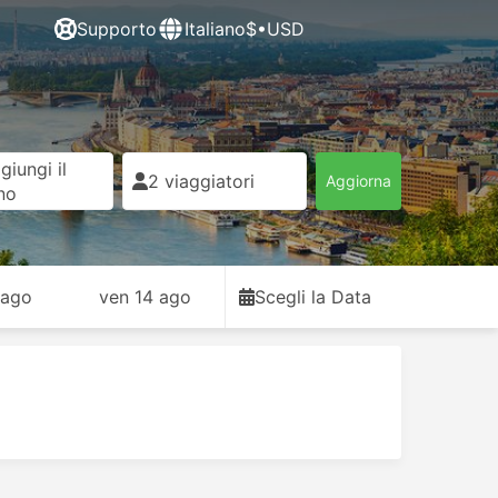
Supporto
Italiano
$•USD
giungi il
2 viaggiatori
Aggiorna
rno
 ago
ven 14 ago
Scegli la Data