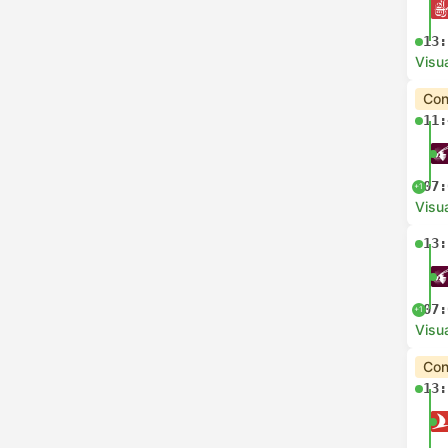
13:
Visua
Con
11:
07:
+1
Visua
13:
07:
+1
Visua
Con
13: