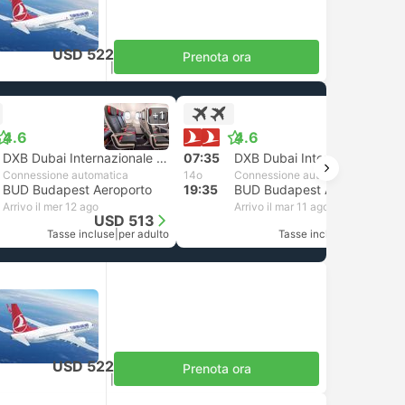
USD 522
Prenota ora
Tasse incluse
|
per adulto
+1
+1
4.6
4.6
DXB Dubai Internazionale Aeroporto
07:35
DXB Dubai Internazionale Aeroporto
Connessione automatica
14o
Connessione automatica
BUD Budapest Aeroporto
19:35
BUD Budapest Aeroporto
Arrivo il mer 12 ago
Arrivo il mar 11 ago
USD 513
USD 513
Tasse incluse
|
per adulto
Tasse incluse
|
per adulto
USD 522
Prenota ora
Tasse incluse
|
per adulto