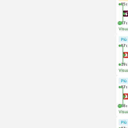
05:
07:
+1
Visua
Più
07:
19:
Visua
Più
07:
08:
+1
Visua
Più