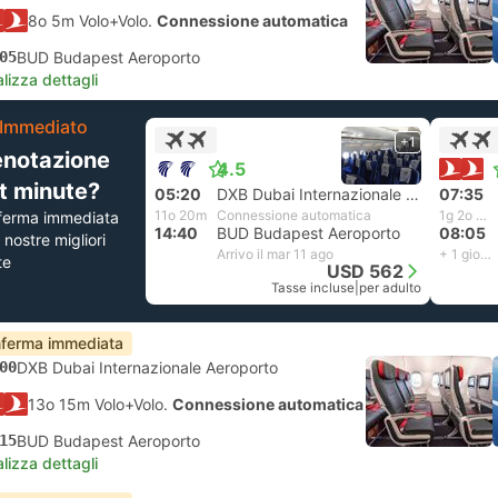
8o 5m Volo+Volo.
Connessione automatica
05
BUD Budapest Aeroporto
lizza dettagli
Immediato
+1
enotazione
4.5
st minute?
05:20
DXB Dubai Internazionale Aeroporto
07:35
11o 20m
Connessione automatica
1g 2o 30m
ferma immediata
14:40
BUD Budapest Aeroporto
08:05
e nostre migliori
Arrivo il mar 11 ago
+ 1 giorno
te
USD 562
Tasse incluse
|
per adulto
ferma immediata
00
DXB Dubai Internazionale Aeroporto
13o 15m Volo+Volo.
Connessione automatica
15
BUD Budapest Aeroporto
lizza dettagli