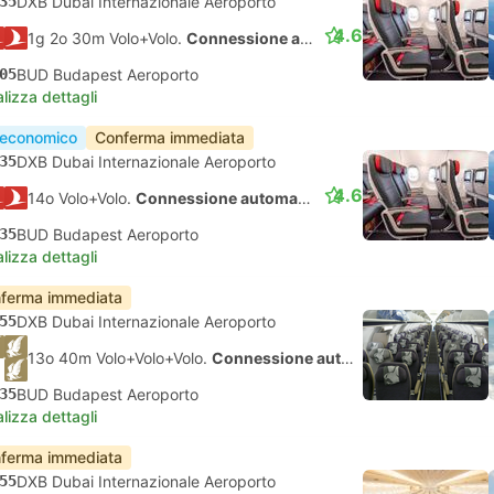
35
DXB Dubai Internazionale Aeroporto
4.6
1g 2o 30m Volo+Volo.
Connessione automatica
05
BUD Budapest Aeroporto
lizza dettagli
 economico
Conferma immediata
35
DXB Dubai Internazionale Aeroporto
4.6
14o Volo+Volo.
Connessione automatica
35
BUD Budapest Aeroporto
lizza dettagli
ferma immediata
55
DXB Dubai Internazionale Aeroporto
13o 40m Volo+Volo+Volo.
Connessione automatica
35
BUD Budapest Aeroporto
lizza dettagli
ferma immediata
55
DXB Dubai Internazionale Aeroporto