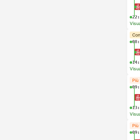
22:
Visua
Con
08:
14:
Visua
Più
09:
13:
Visua
Più
09: