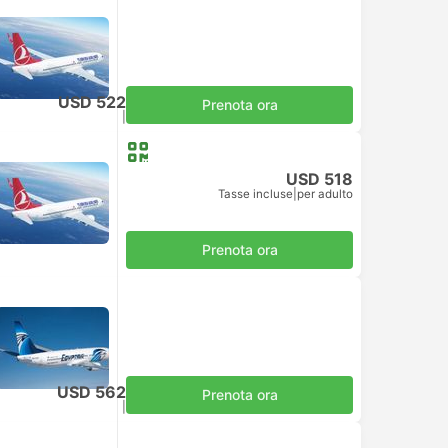
USD 522
Prenota ora
Tasse incluse
|
per adulto
USD 518
Tasse incluse
|
per adulto
Prenota ora
USD 562
Prenota ora
Tasse incluse
|
per adulto