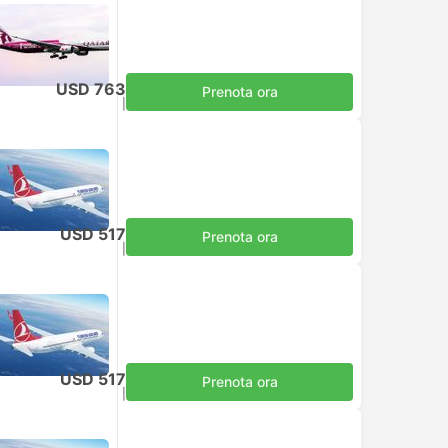
USD 763
Prenota ora
Tasse incluse
|
per adulto
USD 517
Prenota ora
Tasse incluse
|
per adulto
USD 517
Prenota ora
Tasse incluse
|
per adulto