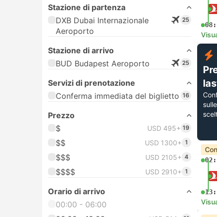
Stazione di partenza
DXB Dubai Internazionale
25
08:
Aeroporto
Visua
Stazione di arrivo
BUD Budapest Aeroporto
25
Pr
la
Servizi di prenotazione
Con
Conferma immediata del biglietto
16
sull
scel
Prezzo
$
USD 495+
19
$$
USD 1300+
1
Con
$$$
USD 2105+
4
02:
$$$$
USD 2910+
1
Orario di arrivo
13:
Visua
00:00 - 06:00