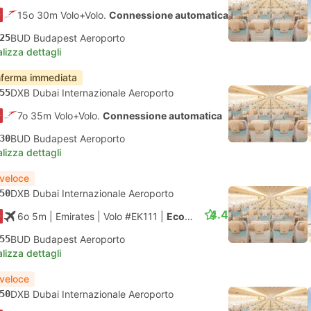
15o 30m Volo+Volo.
Connessione automatica
25
BUD Budapest Aeroporto
lizza dettagli
ferma immediata
55
DXB Dubai Internazionale Aeroporto
7o 35m Volo+Volo.
Connessione automatica
30
BUD Budapest Aeroporto
lizza dettagli
 veloce
50
DXB Dubai Internazionale Aeroporto
4.4
6o 5m
| Emirates
|
Volo #EK111
|
Economy
55
BUD Budapest Aeroporto
lizza dettagli
 veloce
50
DXB Dubai Internazionale Aeroporto