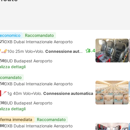
 economico
Raccomandato
25
DXB Dubai Internazionale Aeroporto
4.4
10o 25m Volo+Volo.
Connessione automatica
50
BUD Budapest Aeroporto
lizza dettagli
comandato
50
DXB Dubai Internazionale Aeroporto
1g 40m Volo+Volo.
Connessione automatica
30
BUD Budapest Aeroporto
lizza dettagli
ferma immediata
Raccomandato
00
DXB Dubai Internazionale Aeroporto