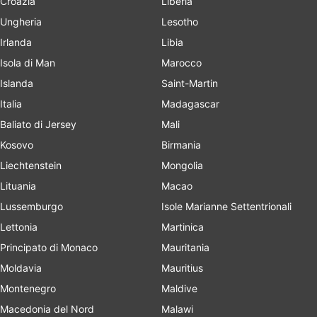
Croazia
Liberia
Ungheria
Lesotho
Irlanda
Libia
Isola di Man
Marocco
Islanda
Saint-Martin
Italia
Madagascar
Baliato di Jersey
Mali
Kosovo
Birmania
Liechtenstein
Mongolia
Lituania
Macao
Lussemburgo
Isole Marianne Settentrionali
Lettonia
Martinica
Principato di Monaco
Mauritania
Moldavia
Mauritius
Montenegro
Maldive
Macedonia del Nord
Malawi