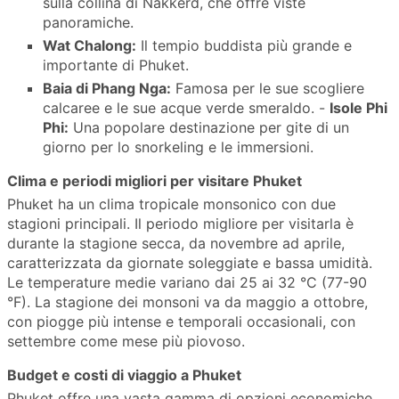
sulla collina di Nakkerd, che offre viste
panoramiche.
Wat Chalong:
Il tempio buddista più grande e
importante di Phuket.
Baia di Phang Nga:
Famosa per le sue scogliere
calcaree e le sue acque verde smeraldo. -
Isole Phi
Phi:
Una popolare destinazione per gite di un
giorno per lo snorkeling e le immersioni.
Clima e periodi migliori per visitare Phuket
Phuket ha un clima tropicale monsonico con due
stagioni principali. Il periodo migliore per visitarla è
durante la stagione secca, da novembre ad aprile,
caratterizzata da giornate soleggiate e bassa umidità.
Le temperature medie variano dai 25 ai 32 °C (77-90
°F). La stagione dei monsoni va da maggio a ottobre,
con piogge più intense e temporali occasionali, con
settembre come mese più piovoso.
Budget e costi di viaggio a Phuket
Phuket offre una vasta gamma di opzioni economiche,