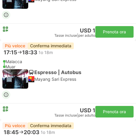
USD 1
Prenota ora
Tasse incluse
|
per adulto
Più veloce
Conferma immediata
17:15
18:33
1o 18m
Malacca
Muar
Espresso | Autobus
Mayang Sari Express
USD 1
Prenota ora
Tasse incluse
|
per adulto
Più veloce
Conferma immediata
18:45
20:03
1o 18m