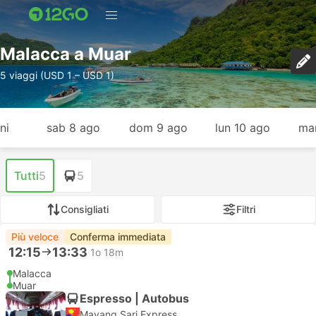
Malacca a Muar
5 viaggi (USD 1 – USD 1)
ni
sab 8 ago
dom 9 ago
lun 10 ago
mar
Tutti
5
5
Consigliati
Filtri
Più veloce
Conferma immediata
12:15
13:33
1o 18m
Malacca
Muar
Espresso | Autobus
Mayang Sari Express