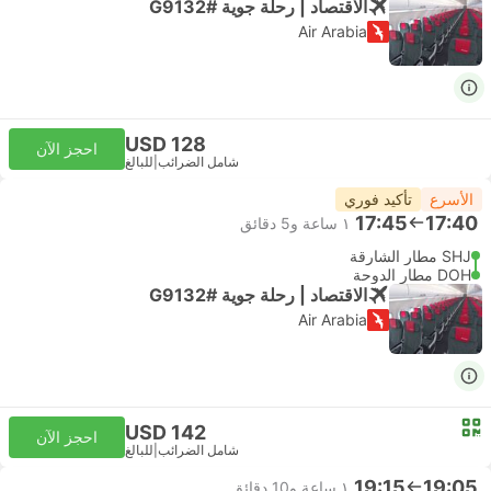
الاقتصاد | رحلة جوية #G9132
Air Arabia
USD 128
احجز الآن
شامل الضرائب
|
للبالغ
الأسرع
تأكيد فوري
17:45
17:40
١ ساعة و‫5 دقائق
SHJ مطار الشارقة
DOH مطار الدوحة
الاقتصاد | رحلة جوية #G9132
Air Arabia
USD 142
احجز الآن
شامل الضرائب
|
للبالغ
19:15
19:05
١ ساعة و‫10 دقائق