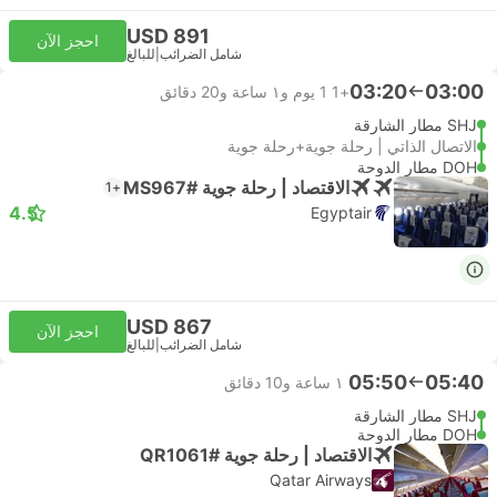
USD 891
احجز الآن
شامل الضرائب
|
للبالغ
03:20
03:00
+1
1 يوم و١ ساعة و‫20 دقائق
SHJ مطار الشارقة
الاتصال الذاتي | رحلة جوية+رحلة جوية
DOH مطار الدوحة
الاقتصاد | رحلة جوية #MS967
+1
4.5
Egyptair
USD 867
احجز الآن
شامل الضرائب
|
للبالغ
05:50
05:40
١ ساعة و‫10 دقائق
SHJ مطار الشارقة
DOH مطار الدوحة
الاقتصاد | رحلة جوية #QR1061
Qatar Airways