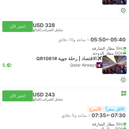
USD 328
احجز الآن
شامل الضرائب
|
للبالغ
05:50
05:40
١ ساعة و‫10 دقائق
SHJ مطار الشارقة
DOH مطار الدوحة
الاقتصاد | رحلة جوية #QR1061
5.0
Qatar Airways
USD 243
احجز الآن
شامل الضرائب
|
للبالغ
الأقل سعراً
الأسرع
07:35
07:30
١ ساعة و‫5 دقائق
SHJ مطار الشارقة
DOH مطار الدوحة