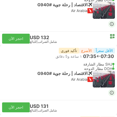
الاقتصاد | رحلة جوية #G940
Air Arabia
USD 132
احجز الآن
شامل الضرائب
|
للبالغ
الأقل سعراً
الأسرع
تأكيد فوري
07:35
07:30
١ ساعة و‫5 دقائق
SHJ مطار الشارقة
DOH مطار الدوحة
الاقتصاد | رحلة جوية #G940
Air Arabia
USD 131
احجز الآن
شامل الضرائب
|
للبالغ