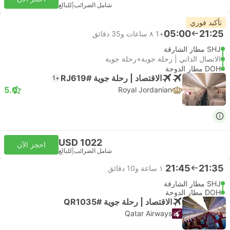
شامل الضرائب
|
للبالغ
تأكيد فوري
05:00
21:25
+1
٨ ساعات و‫35 دقائق
SHJ مطار الشارقة
الاتصال الذاتي | رحلة جوية+رحلة جوية
DOH مطار الدوحة
الاقتصاد | رحلة جوية #RJ619
+1
5.0
Royal Jordanian
USD 1022
احجز الآن
شامل الضرائب
|
للبالغ
21:45
21:35
١ ساعة و‫10 دقائق
SHJ مطار الشارقة
DOH مطار الدوحة
الاقتصاد | رحلة جوية #QR1035
Qatar Airways