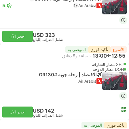
5.0
Air Arabia
+1
USD 323
احجز الآن
شامل الضرائب
|
للبالغ
الأسرع
تأكيد فوري
الموصى به
13:00
12:55
١ ساعة و‫5 دقائق
SHJ مطار الشارقة
DOH مطار الدوحة
الاقتصاد | رحلة جوية #G9130
Air Arabia
USD 142
احجز الآن
شامل الضرائب
|
للبالغ
تأكيد فوري
الموصى به