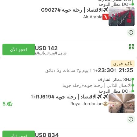
DOH مطار الدوحة
الاقتصاد | رحلة جوية #G9027
Air Arabia
USD 142
احجز الآن
شامل الضرائب
|
للبالغ
تأكيد فوري
23:30
21:25
+1
1 يوم و٣ ساعات و‫5 دقائق
SHJ مطار الشارقة
الاتصال الذاتي | رحلة جوية+رحلة جوية
DOH مطار الدوحة
الاقتصاد | رحلة جوية #RJ619
+1
5.0
Royal Jordanian
USD 834
احجز الآن