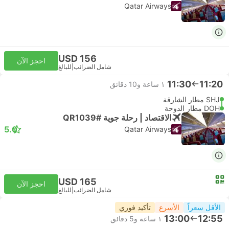
Qatar Airways
USD 156
احجز الآن
شامل الضرائب
|
للبالغ
11:30
11:20
١ ساعة و‫10 دقائق
SHJ مطار الشارقة
DOH مطار الدوحة
الاقتصاد | رحلة جوية #QR1039
5.0
Qatar Airways
USD 165
احجز الآن
شامل الضرائب
|
للبالغ
الأقل سعراً
الأسرع
تأكيد فوري
13:00
12:55
١ ساعة و‫5 دقائق