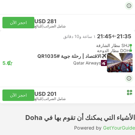
USD 281
احجز الآن
شامل الضرائب
|
للبالغ
21:45
21:35
١ ساعة و‫10 دقائق
SHJ مطار الشارقة
DOH مطار الدوحة
الاقتصاد | رحلة جوية #QR1035
5.0
Qatar Airways
USD 201
احجز الآن
شامل الضرائب
|
للبالغ
الأشياء التي يمكنك أن تقوم بها في Doha
Powered by
GetYourGuide