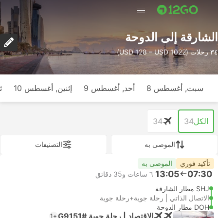
الشارقة إلى الدوحة
٣٤ رحلات (USD 128 – USD 1022)
سبت, أغسطس 8
أحد, أغسطس 9
إثنين, أغسطس 10
ث
الكل
34
34
الموصى به
التصنيفات
تأكيد فوري
الموصى به
13:05
07:30
٦ ساعات و‫35 دقائق
SHJ مطار الشارقة
الاتصال الذاتي | رحلة جوية+رحلة جوية
DOH مطار الدوحة
الاقتصاد | رحلة جوية #G9151
+1