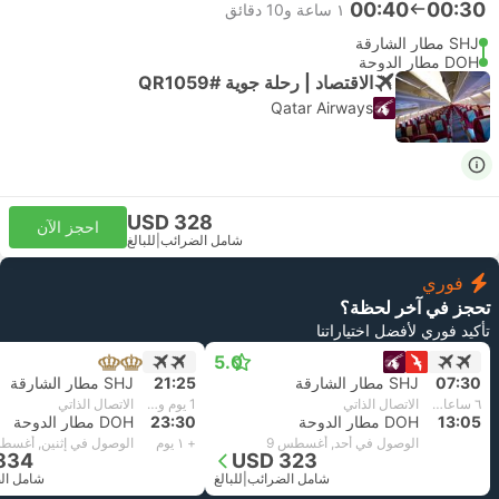
00:40
00:30
١ ساعة و‫10 دقائق
SHJ مطار الشارقة
DOH مطار الدوحة
الاقتصاد | رحلة جوية #QR1059
Qatar Airways
USD 328
احجز الآن
شامل الضرائب
|
للبالغ
فوري
تحجز في آخر لحظة؟
تأكيد فوري لأفضل اختياراتنا
5.0
07:30
SHJ مطار الشارقة
21:25
SHJ مطار الشارقة
٦ ساعات و‫35 دقائق
الاتصال الذاتي
1 يوم و٣ ساعات و‫5 دقائق
الاتصال الذاتي
13:05
DOH مطار الدوحة
23:30
DOH مطار الدوحة
الوصول في أحد, أغسطس 9
+ ١ يوم
الوصول في إثنين, أغسطس
834
USD 323
شامل الضرائب
|
للبالغ
شامل ال