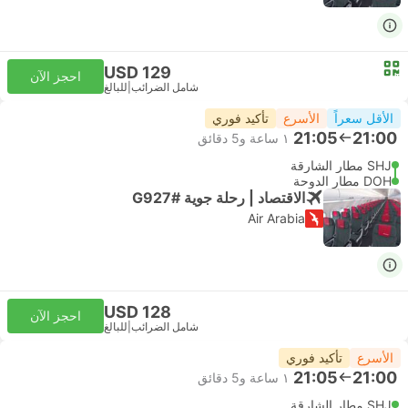
USD 129
احجز الآن
شامل الضرائب
|
للبالغ
الأقل سعراً
الأسرع
تأكيد فوري
21:05
21:00
١ ساعة و‫5 دقائق
SHJ مطار الشارقة
DOH مطار الدوحة
الاقتصاد | رحلة جوية #G927
Air Arabia
USD 128
احجز الآن
شامل الضرائب
|
للبالغ
الأسرع
تأكيد فوري
21:05
21:00
١ ساعة و‫5 دقائق
SHJ مطار الشارقة