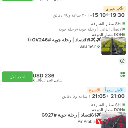
تأكيد فوري
15:10
19:30
+1
٢٠ ساعة و‫40 دقائق
SHJ مطار الشارقة
الاتصال الذاتي | رحلة جوية+رحلة جوية
DOH مطار الدوحة
الاقتصاد | رحلة جوية #OV246
+1
SalamAir
USD 236
احجز الآن
شامل الضرائب
|
للبالغ
الأقل سعراً
الأسرع
21:05
21:00
١ ساعة و‫5 دقائق
SHJ مطار الشارقة
DOH مطار الدوحة
الاقتصاد | رحلة جوية #G927
Air Arabia