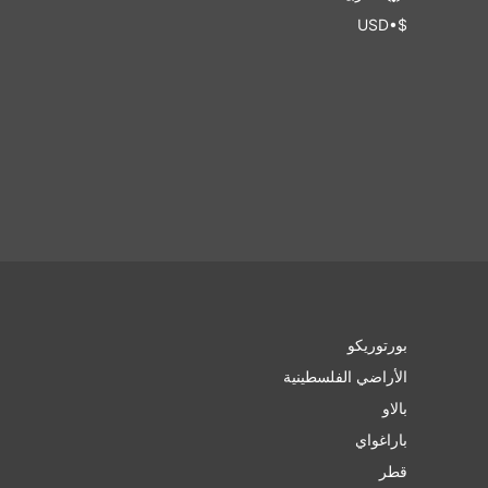
$•USD
بورتوريكو
الأراضي الفلسطينية
بالاو
باراغواي
قطر