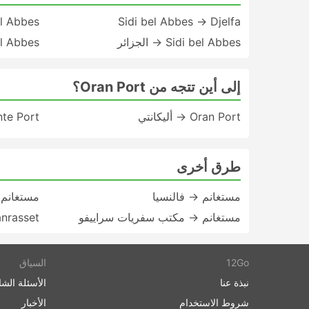
Sidi bel Abbes → Djelfa
idi bel Abbes
Sidi bel Abbes → الجزائر
di bel Abbes
إلى أين تتجه من Oran Port؟
Oran Port → أليكانتي
nte Port
طرق أخرى
مستغانم → فالنسيا
مستغانم
مستغانم → مكتب سفريات سراييفو
Tamanrasset →
12Go
السياق
نبذة عنا
الأسئلة الشا
شروط الاستخدام
الأخبار