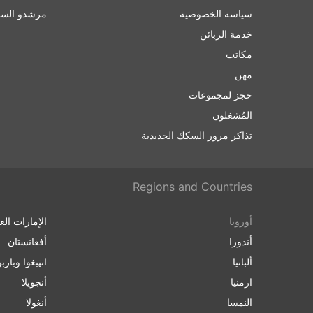
سياسة الخصوصية
مرشدو السف
خدمة الزبائن
مكاتب
مهن
حجز لمجموعات
المُشغلون
تذاكر مرور السكك الحديدية
Regions and Countries
أوروبا
الإمارات الع
أندورا
أفغانستان
ألبانيا
انټیغوا وباربو
ارمنیا
أنجويلا
النمسا
أنغولا