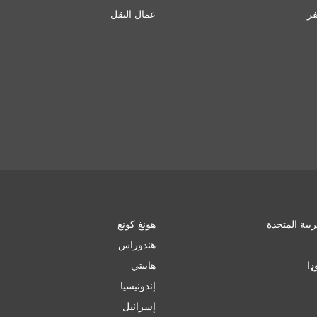
ر
عمال النقل
ربية المتحدة
هونغ كونغ
هندوراس
ډا
هاييتي
إندونيسيا
إسرائیل