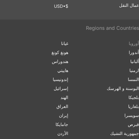
عمال النقل
$•USD
Regions and Countries
أوروبا
غيانا
أندورا
هونغ كونغ
ألبانيا
هندوراس
ارمنیا
هاييتي
النمسا
إندونيسيا
البوسنة و الهرسك
إسرائیل
بلجيكا
الهند
بلغاریا
العراق
سويسرا
إيران
قبرص
جامايكا
جمهورية التشيك
الأردن