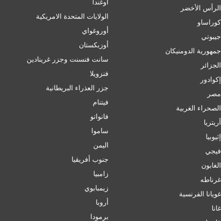
أوغندا
الرأس الأخضر
الولايات المتحدة الامريكية
كوراساو
أوروغواي
جيبوتي
أوزبكستان
جمهورية الدومنيكان
سانت فنسنت وجزر غرينادين
الجزائر
فنزويلا
إكوادور
جزر العذراء البريطانية
مصر
فيتنام
الصحراء الغربية
فانواتو
أريتريا
ساموا
إثيوبيا
اليمن
فيجي
جنوب أفريقيا
الغابون
زامبيا
غرناطه
زيمبابوي
غويانا الفرنسية
أروبا
غانا
برمودا