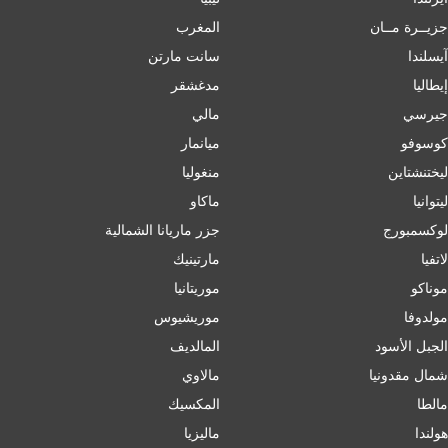
جزيــرة مــان
المغرب
آيسلندا
سانت مارتن
إﯾﻄﺎﻟﯿﺎ
مدغشقر
جيرسي
مالي
كوسوفو
ميانمار
ليختنشتاين
منغوليا
ليتوانيا
ماكاو
لوكسمبورج
جزر ماريانا الشمالية
لاتفيا
مارتينيك
موناكو
موريتانيا
مولدوفا
موريشيوس
الجبل الأسود
المالديف
شمال مقدونيا
مالاوي
مالطا
المكسيك
هولندا
ماليزيا