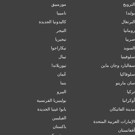
النرويج
موزمبيق
بولندا
ناميبيا
البرتغال
كاليدونيا الجديدة
رومانيا
النيجر
صربيا
نيجيريا
السويد
نيكاراجوا
سلوفينيا
نيبال
سفالبارد وجان ماين
نيوزيلاندا
سلوفاكيا
عُمان
سان مارينو
بنما
تركيا
البيرو
أوكرانيا
بولينيزيا الفرنسية
مدينة الفاتيكان
بابوا غينيا الجديدة
الفيليبين
الإمارات العربية المتحدة
باكستان
أفغانستان