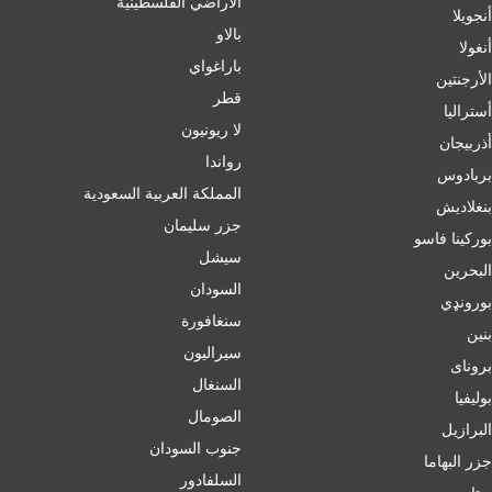
الأراضي الفلسطينية
أنجويلا
بالاو
أنغولا
باراغواي
الأرجنتين
قطر
أسترالیا
لا ريونيون
أذربيجان
رواندا
بربادوس
المملكة العربية السعودية
بنغلاديش
جزر سليمان
بورکینا فاسو
سيشل
البحرين
السودان
بورونډي
سنغافورة
بنين
سيراليون
برونای
السنغال
بوليفيا
الصومال
البرازيل
جنوب السودان
جزر البهاما
السلفادور