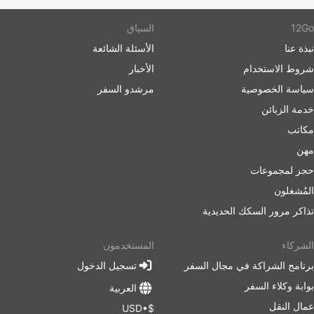
12Go
السياق
نبذة عنا
الأسئلة الشائعة
شروط الاستخدام
الأخبار
سياسة الخصوصية
مرشدو السفر
خدمة الزبائن
مكاتب
مهن
حجز لمجموعات
المُشغلون
تذاكر مرور السكك الحديدية
الشركاء
المستخدمون
برنامج الشراكة في مجال السفر
تسجيل الدخول
بوابة وكلاء السفر
العربية
عمال النقل
$•USD