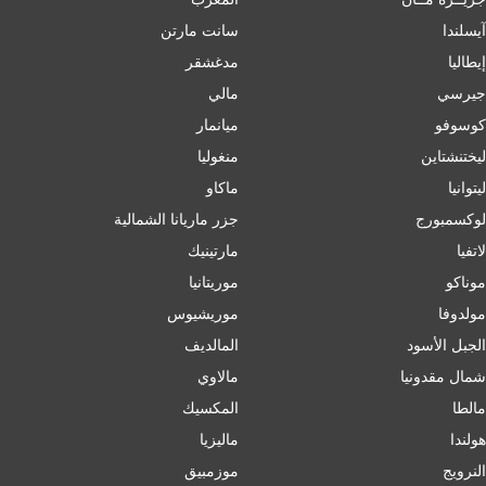
آيسلندا
سانت مارتن
إﯾﻄﺎﻟﯿﺎ
مدغشقر
جيرسي
مالي
كوسوفو
ميانمار
ليختنشتاين
منغوليا
ليتوانيا
ماكاو
لوكسمبورج
جزر ماريانا الشمالية
لاتفيا
مارتينيك
موناكو
موريتانيا
مولدوفا
موريشيوس
الجبل الأسود
المالديف
شمال مقدونيا
مالاوي
مالطا
المكسيك
هولندا
ماليزيا
النرويج
موزمبيق