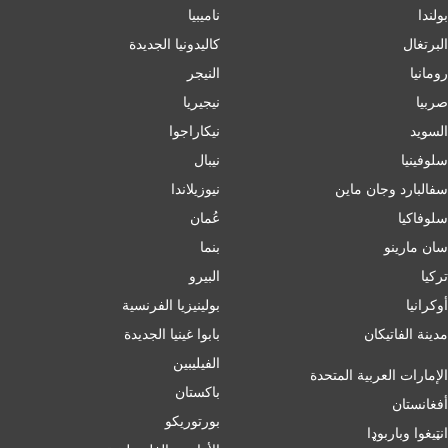
بولندا
ناميبيا
البرتغال
كاليدونيا الجديدة
رومانيا
النيجر
صربيا
نيجيريا
السويد
نيكاراجوا
سلوفينيا
نيبال
سفالبارد وجان ماين
نيوزيلاندا
سلوفاكيا
عُمان
سان مارينو
بنما
تركيا
البيرو
أوكرانيا
بولينيزيا الفرنسية
مدينة الفاتيكان
بابوا غينيا الجديدة
الفيليبين
الإمارات العربية المتحدة
باكستان
أفغانستان
بورتوريكو
انټیغوا وباربوډا