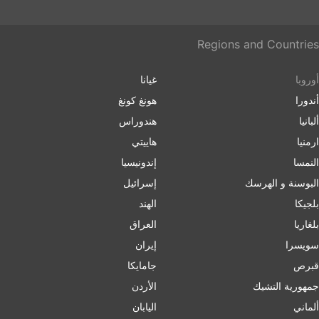
Regions and Countries
أوروبا
غيانا
أندورا
هونغ كونغ
ألبانيا
هندوراس
ارمنیا
هاييتي
النمسا
إندونيسيا
البوسنة و الهرسك
إسرائیل
بلجيكا
الهند
بلغاریا
العراق
سويسرا
إيران
قبرص
جامايكا
جمهورية التشيك
الأردن
ألماني
اليابان