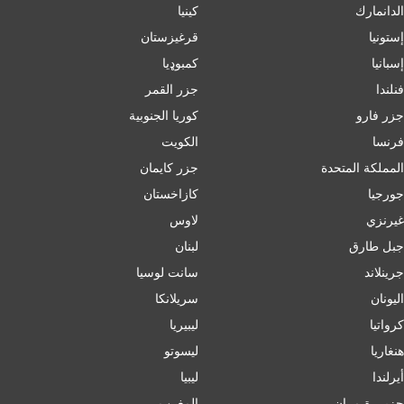
الدانمارك
كينيا
إستونيا
قرغيزستان
إسبانيا
کمبوډیا
فنلندا
جزر القمر
جزر فارو
كوريا الجنوبية
فرنسا
الكويت
المملكة المتحدة
جزر كايمان
جورجيا
كازاخستان
غيرنزي
لاوس
جبل طارق
لبنان
جرينلاند
سانت لوسيا
اليونان
سريلانكا
كرواتيا
ليبيريا
هنغاريا
ليسوتو
أيرلندا
ليبيا
جزيــرة مــان
المغرب