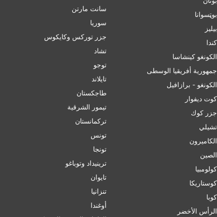
بوتان
سانت مارتن
بوټسوانا
سوريا
بيليز
جزر توركس وكايكوس
ﻛﻨﺪا
تشاد
الكونغو كينشاسا
توجو
جمهورية أفريقيا الوسطى
تايلاند
الكونغو - برازافيل
طاجكستان
كوت ديفوار
تيمور الشرقية
جزر كوك
تركمانستان
تشيلي
تونس
الكاميرون
تونجا
الصين
ترينيداد وتوباغو
کولومبیا
تايوان
كوستاريكا
تنزانيا
كوبا
أوغندا
الرأس الأخضر