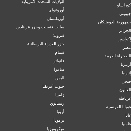
الولايات المتحدة الامريكية
كوراساو
أوروغواي
جيبوتي
أوزبكستان
جمهورية الدومنيكان
سانت فنسنت وجزر غرينادين
الجزائر
فنزويلا
إكوادور
جزر العذراء البريطانية
مصر
فيتنام
الصحراء الغربية
فانواتو
أريتريا
ساموا
إثيوبيا
اليمن
فيجي
جنوب أفريقيا
الغابون
زامبيا
غرناطه
زيمبابوي
غويانا الفرنسية
أروبا
غانا
برمودا
غامبيا
ميكرونيزيا