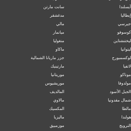
آيسلندا
سانت مارتن
إﯾﻄﺎﻟﯿﺎ
مدغشقر
جيرسي
مالي
كوسوفو
ميانمار
ليختنشتاين
منغوليا
ليتوانيا
ماكاو
لوكسمبورج
جزر ماريانا الشمالية
لاتفيا
مارتينيك
موناكو
موريتانيا
مولدوفا
موريشيوس
الجبل الأسود
المالديف
شمال مقدونيا
مالاوي
مالطا
المكسيك
هولندا
ماليزيا
النرويج
موزمبيق