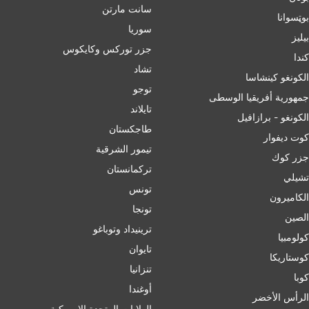
سانت مارتن
بوټسوانا
سوريا
بيليز
جزر توركس وكايكوس
ﻛﻨﺪا
تشاد
الكونغو كينشاسا
توجو
جمهورية أفريقيا الوسطى
تايلاند
الكونغو - برازافيل
طاجكستان
كوت ديفوار
تيمور الشرقية
جزر كوك
تركمانستان
تشيلي
تونس
الكاميرون
تونجا
الصين
ترينيداد وتوباغو
کولومبیا
تايوان
كوستاريكا
تنزانيا
كوبا
أوغندا
الرأس الأخضر
الولايات المتحدة الامريكية