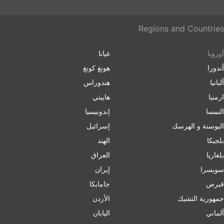
Regions and Countries
أوروبا
غيانا
أندورا
هونغ كونغ
ألبانيا
هندوراس
ارمنیا
هاييتي
النمسا
إندونيسيا
البوسنة و الهرسك
إسرائیل
بلجيكا
الهند
بلغاریا
العراق
سويسرا
إيران
قبرص
جامايكا
جمهورية التشيك
الأردن
ألماني
اليابان