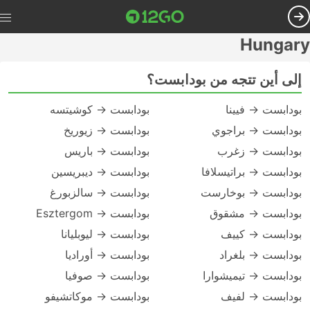
Hungary
إلى أين تتجه من بودابست؟
بودابست → فيينا
بودابست → كوشيتسه
بودابست → براجوي
بودابست → زيوريخ
بودابست → زغرب
بودابست → باريس
بودابست → براتيسلافا
بودابست → ديبريسين
بودابست → بوخارست
بودابست → سالزبورغ
بودابست → مشقوق
بودابست → Esztergom
بودابست → كييف
بودابست → ليوبليانا
بودابست → بلغراد
بودابست → أوراديا
بودابست → تيميشوارا
بودابست → صوفيا
بودابست → لفيف
بودابست → موكاتشيفو