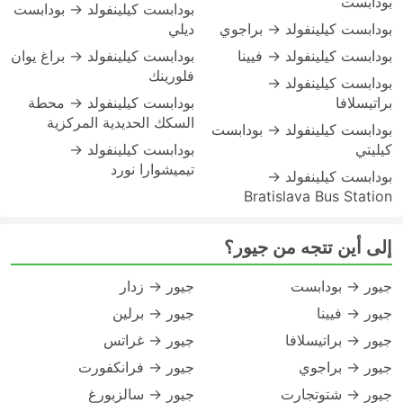
بودابست
بودابست كيلينفولد → بودابست
بودابست كيلينفولد → براجوي
ديلي
بودابست كيلينفولد → فيينا
بودابست كيلينفولد → براغ يوان
فلورينك
بودابست كيلينفولد →
براتيسلافا
بودابست كيلينفولد → محطة
السكك الحديدية المركزية
بودابست كيلينفولد → بودابست
كيليتي
بودابست كيلينفولد →
تيميشوارا نورد
بودابست كيلينفولد →
Bratislava Bus Station
إلى أين تتجه من جيور؟
جيور → بودابست
جيور → زدار
جيور → فيينا
جيور → برلين
جيور → براتيسلافا
جيور → غراتس
جيور → براجوي
جيور → فرانكفورت
جيور → شتوتجارت
جيور → سالزبورغ