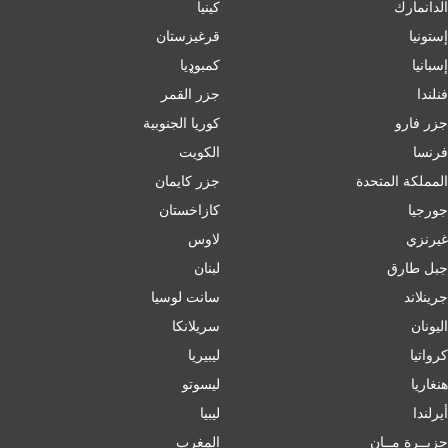
الدانمارك
كينيا
إستونيا
قرغيزستان
إسبانيا
کمبوډیا
فنلندا
جزر القمر
جزر فارو
كوريا الجنوبية
فرنسا
الكويت
المملكة المتحدة
جزر كايمان
جورجيا
كازاخستان
غيرنزي
لاوس
جبل طارق
لبنان
جرينلاند
سانت لوسيا
اليونان
سريلانكا
كرواتيا
ليبيريا
هنغاريا
ليسوتو
أيرلندا
ليبيا
جزيــرة مــان
المغرب