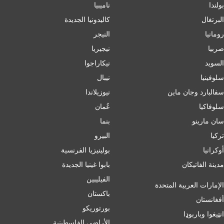
بولندا
ناميبيا
البرتغال
كاليدونيا الجديدة
رومانيا
النيجر
صربيا
نيجيريا
السويد
نيكاراجوا
سلوفينيا
نيبال
سفالبارد وجان ماين
نيوزيلاندا
سلوفاكيا
عُمان
سان مارينو
بنما
تركيا
البيرو
أوكرانيا
بولينيزيا الفرنسية
مدينة الفاتيكان
بابوا غينيا الجديدة
الفيليبين
الإمارات العربية المتحدة
باكستان
أفغانستان
بورتوريكو
انټیغوا وباربوډا
الأراضي الفلسطينية