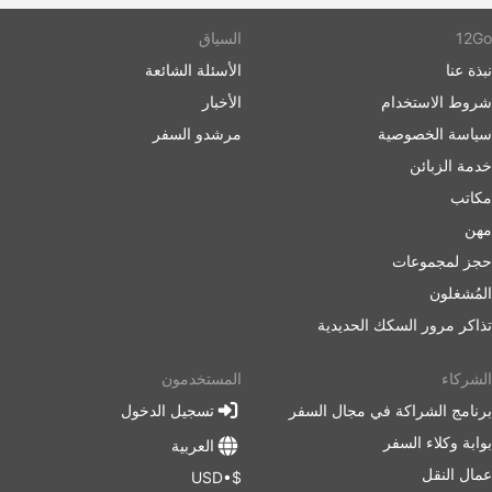
12Go
السياق
نبذة عنا
الأسئلة الشائعة
شروط الاستخدام
الأخبار
سياسة الخصوصية
مرشدو السفر
خدمة الزبائن
مكاتب
مهن
حجز لمجموعات
المُشغلون
تذاكر مرور السكك الحديدية
الشركاء
المستخدمون
برنامج الشراكة في مجال السفر
تسجيل الدخول
بوابة وكلاء السفر
العربية
عمال النقل
$•USD