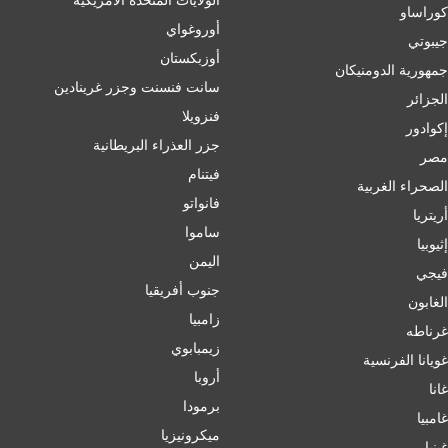
كوراساو
أوروغواي
جيبوتي
أوزبكستان
جمهورية الدومنيكان
سانت فنسنت وجزر غرينادين
الجزائر
فنزويلا
إكوادور
جزر العذراء البريطانية
مصر
فيتنام
الصحراء الغربية
فانواتو
أريتريا
ساموا
إثيوبيا
اليمن
فيجي
جنوب أفريقيا
الغابون
زامبيا
غرناطه
زيمبابوي
غويانا الفرنسية
أروبا
غانا
برمودا
غامبيا
ميكرونيزيا
غينيا