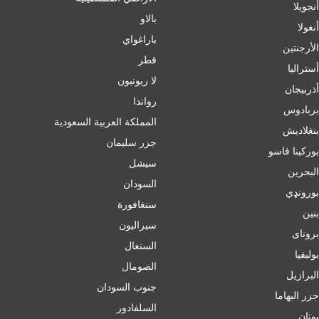
أنجويلا
بالاو
أنغولا
باراغواي
الأرجنتين
قطر
أسترالیا
لا ريونيون
أذربيجان
رواندا
بربادوس
المملكة العربية السعودية
بنغلاديش
جزر سليمان
بورکینا فاسو
سيشل
البحرين
السودان
بورونډي
سنغافورة
بنين
سيراليون
برونای
السنغال
بوليفيا
الصومال
البرازيل
جنوب السودان
جزر البهاما
السلفادور
بوتان