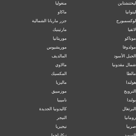
ليختنشتاين
منغوليا
ليتوانيا
ماكاو
لوكسمبورج
جزر ماريانا الشمالية
لاتفيا
مارتينيك
موناكو
موريتانيا
مولدوفا
موريشيوس
الجبل الأسود
المالديف
شمال مقدونيا
مالاوي
مالطا
المكسيك
هولندا
ماليزيا
النرويج
موزمبيق
بولندا
ناميبيا
البرتغال
كاليدونيا الجديدة
رومانيا
النيجر
صربيا
نيجيريا
السويد
نيكاراجوا