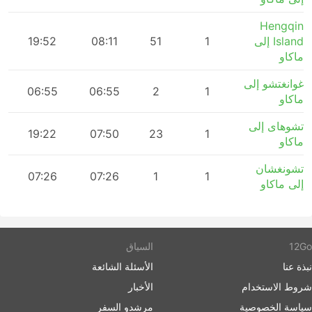
Hengqin
Island إلى
1
51
08:11
19:52
ماكاو
غوانغتشو إلى
06:55
06:55
2
1
ماكاو
تشوهاى إلى
m
19:22
07:50
23
1
ماكاو
تشونغشان
m
07:26
07:26
1
1
إلى ماكاو
12Go
السياق
نبذة عنا
الأسئلة الشائعة
شروط الاستخدام
الأخبار
سياسة الخصوصية
مرشدو السفر