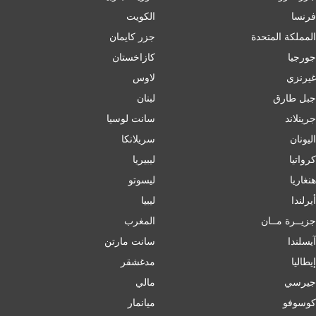
فرنسا
الكويت
المملكة المتحدة
جزر كايمان
جورجيا
كازاخستان
غيرنزي
لاوس
جبل طارق
لبنان
جرينلاند
سانت لوسيا
اليونان
سريلانكا
كرواتيا
ليبيريا
هنغاريا
ليسوتو
أيرلندا
ليبيا
جزيــرة مــان
المغرب
آيسلندا
سانت مارتن
إﯾﻄﺎﻟﯿﺎ
مدغشقر
جيرسي
مالي
كوسوفو
ميانمار