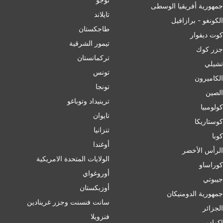
جمهورية أفريقيا الوسطى
تايلاند
الكونغو - برازافيل
طاجكستان
كوت ديفوار
تيمور الشرقية
جزر كوك
تركمانستان
تشيلي
تونس
الكاميرون
تونجا
الصين
ترينيداد وتوباغو
کولومبیا
تايوان
كوستاريكا
تنزانيا
كوبا
أوغندا
الرأس الأخضر
الولايات المتحدة الامريكية
كوراساو
أوروغواي
جيبوتي
أوزبكستان
جمهورية الدومنيكان
سانت فنسنت وجزر غرينادين
الجزائر
فنزويلا
إكوادور