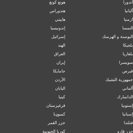
أندورا
هونغ كونغ
ألبانيا
هندوراس
ارمنیا
هاييتي
النمسا
إندونيسيا
البوسنة و الهرسك
إسرائیل
بلجيكا
الهند
بلغاریا
العراق
سويسرا
إيران
قبرص
جامايكا
جمهورية التشيك
الأردن
ألماني
اليابان
الدانمارك
كينيا
إستونيا
قرغيزستان
إسبانيا
کمبوډیا
فنلندا
جزر القمر
جزر فارو
كوريا الجنوبية