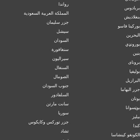
رواندا
بربادوس
المملكة العربية السعودية
بنغلاديش
جزر سليمان
بورکینا فاسو
سيشل
البحرين
السودان
بورونډي
سنغافورة
بنين
سيراليون
برونای
السنغال
بوليفيا
الصومال
البرازيل
جنوب السودان
جزر البهاما
السلفادور
بوتان
سانت مارتن
بوټسوانا
سوريا
بيليز
جزر توركس وكايكوس
ﻛﻨﺪا
تشاد
الكونغو كينشاسا
توجو