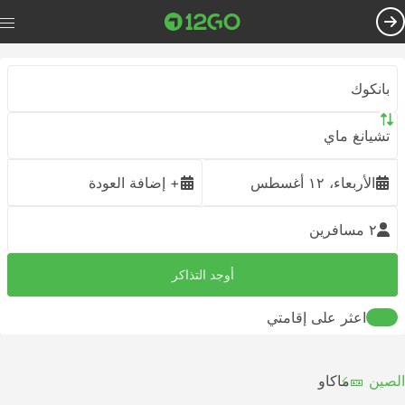
بانكوك
تشيانغ ماي
الأربعاء، ١٢ أغسطس
+ إضافة العودة
٢ مسافرين
أوجد التذاكر
اعثر على إقامتي
الصين 🎫
ماكاو