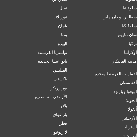
سلوفينيا
نيبال
سفالبارد وجان ماين
نيوزيلاندا
سلوفاكيا
عُمان
سان مارينو
بنما
تركيا
البيرو
أوكرانيا
بولينيزيا الفرنسية
مدينة الفاتيكان
بابوا غينيا الجديدة
الفيليبين
الإمارات العربية المتحدة
باكستان
أفغانستان
بورتوريكو
انټیغوا وباربوډا
الأراضي الفلسطينية
أنجويلا
بالاو
أنغولا
باراغواي
الأرجنتين
قطر
أسترالیا
لا ريونيون
أذربيجان