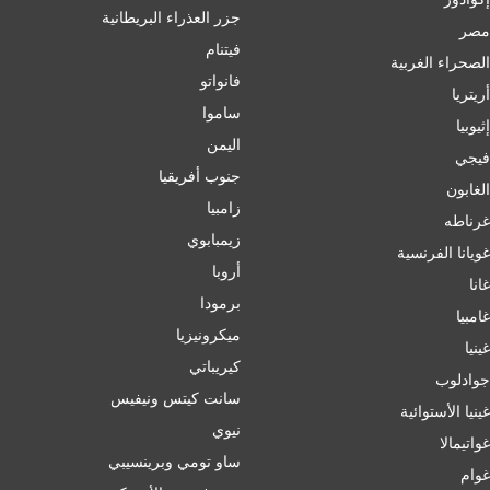
جزر العذراء البريطانية
مصر
فيتنام
الصحراء الغربية
فانواتو
أريتريا
ساموا
إثيوبيا
اليمن
فيجي
جنوب أفريقيا
الغابون
زامبيا
غرناطه
زيمبابوي
غويانا الفرنسية
أروبا
غانا
برمودا
غامبيا
ميكرونيزيا
غينيا
كيريباتي
جوادلوب
سانت كيتس ونيفيس
غينيا الأستوائية
نيوي
غواتيمالا
ساو تومي وبرينسيبي
غوام