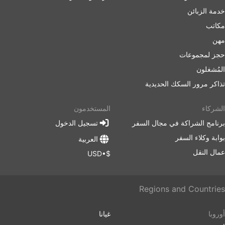
خدمة الزبائن
مكاتب
مهن
حجز لمجموعات
المُشغلون
تذاكر مرور السكك الحديدية
الشركاء
المستخدمون
برنامج الشراكة في مجال السفر
تسجيل الدخول
بوابة وكلاء السفر
العربية
عمال النقل
$•USD
Regions and Countries
أوروبا
غيانا