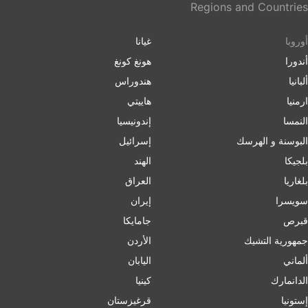
Regions and Countries
أوروبا
غيانا
أندورا
هونغ كونغ
ألبانيا
هندوراس
ارمنیا
هاييتي
النمسا
إندونيسيا
البوسنة و الهرسك
إسرائیل
بلجيكا
الهند
بلغاریا
العراق
سويسرا
إيران
قبرص
جامايكا
جمهورية التشيك
الأردن
ألماني
اليابان
الدانمارك
كينيا
إستونيا
قرغيزستان