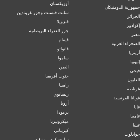
أوزبكستان
جمهورية الدومنيكان
سانت فنسنت وجزر غرينادين
الجزائر
فنزويلا
إكوادور
جزر العذراء البريطانية
مصر
فيتنام
الصحراء الغربية
فانواتو
أريتريا
ساموا
إثيوبيا
اليمن
فيجي
جنوب أفريقيا
الغابون
زامبيا
غرناطه
زيمبابوي
غويانا الفرنسية
أروبا
غانا
برمودا
غامبيا
ميكرونيزيا
غينيا
كيريباتي
جوادلوب
سانت كيتس ونيفيس