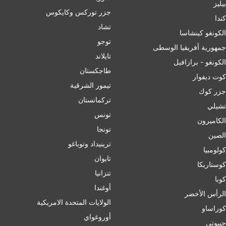
بيليز
جزر توركس وكايكوس
ﻛﻨﺪا
تشاد
الكونغو كينشاسا
توجو
جمهورية أفريقيا الوسطى
تايلاند
الكونغو - برازافيل
طاجكستان
كوت ديفوار
تيمور الشرقية
جزر كوك
تركمانستان
تشيلي
تونس
الكاميرون
تونجا
الصين
ترينيداد وتوباغو
کولومبیا
تايوان
كوستاريكا
تنزانيا
كوبا
أوغندا
الرأس الأخضر
الولايات المتحدة الامريكية
كوراساو
أوروغواي
جيبوتي