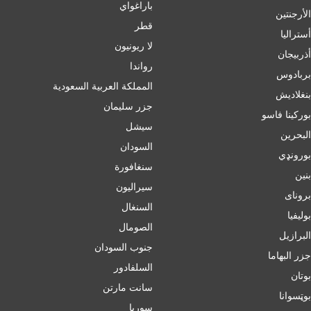
باراغواي
الأرجنتين
قطر
أسترالیا
لا ريونيون
أذربيجان
رواندا
بربادوس
المملكة العربية السعودية
بنغلاديش
جزر سليمان
بورکینا فاسو
سيشل
البحرين
السودان
بورونډي
سنغافورة
بنين
سيراليون
برونای
السنغال
بوليفيا
الصومال
البرازيل
جنوب السودان
جزر البهاما
السلفادور
بوتان
سانت مارتن
بوټسوانا
سوريا