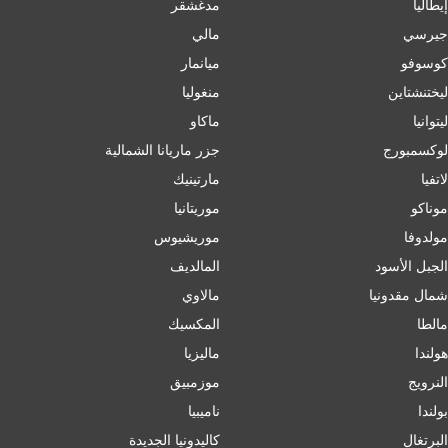
إﯾﻄﺎﻟﯿﺎ
مدغشقر
جيرسي
مالي
كوسوفو
ميانمار
ليختنشتاين
منغوليا
ليتوانيا
ماكاو
لوكسمبورج
جزر ماريانا الشمالية
لاتفيا
مارتينيك
موناكو
موريتانيا
مولدوفا
موريشيوس
الجبل الأسود
المالديف
شمال مقدونيا
مالاوي
مالطا
المكسيك
هولندا
ماليزيا
النرويج
موزمبيق
بولندا
ناميبيا
البرتغال
كاليدونيا الجديدة