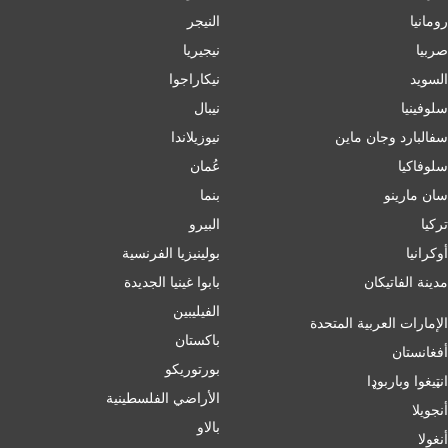
رومانيا
النيجر
صربيا
نيجيريا
السويد
نيكاراجوا
سلوفينيا
نيبال
سفالبارد وجان ماين
نيوزيلاندا
سلوفاكيا
عُمان
سان مارينو
بنما
تركيا
البيرو
أوكرانيا
بولينيزيا الفرنسية
مدينة الفاتيكان
بابوا غينيا الجديدة
الفيليبين
الإمارات العربية المتحدة
باكستان
أفغانستان
بورتوريكو
انټیغوا وباربوډا
الأراضي الفلسطينية
أنجويلا
بالاو
أنغولا