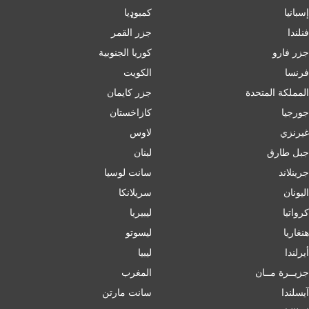
إسبانيا
کمبوډیا
فنلندا
جزر القمر
جزر فارو
كوريا الجنوبية
فرنسا
الكويت
المملكة المتحدة
جزر كايمان
جورجيا
كازاخستان
غيرنزي
لاوس
جبل طارق
لبنان
جرينلاند
سانت لوسيا
اليونان
سريلانكا
كرواتيا
ليبيريا
هنغاريا
ليسوتو
أيرلندا
ليبيا
جزيــرة مــان
المغرب
آيسلندا
سانت مارتن