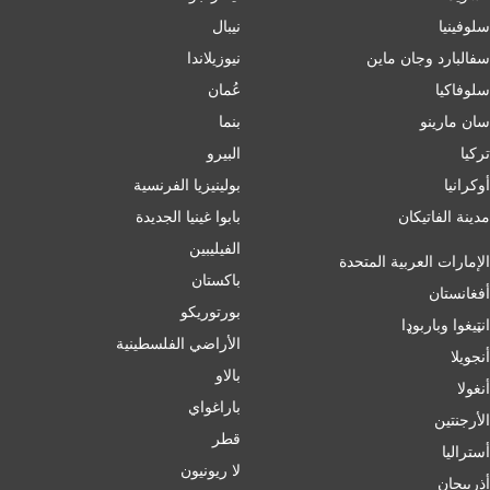
سلوفينيا
نيبال
سفالبارد وجان ماين
نيوزيلاندا
سلوفاكيا
عُمان
سان مارينو
بنما
تركيا
البيرو
أوكرانيا
بولينيزيا الفرنسية
مدينة الفاتيكان
بابوا غينيا الجديدة
الفيليبين
الإمارات العربية المتحدة
باكستان
أفغانستان
بورتوريكو
انټیغوا وباربوډا
الأراضي الفلسطينية
أنجويلا
بالاو
أنغولا
باراغواي
الأرجنتين
قطر
أسترالیا
لا ريونيون
أذربيجان