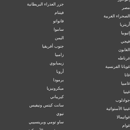
جزر العذراء البريطانية
مصر
فيتنام
الصحراء الغربية
فانواتو
أريتريا
ساموا
إثيوبيا
اليمن
فيجي
جنوب أفريقيا
الغابون
زامبيا
غرناطه
زيمبابوي
غويانا الفرنسية
أروبا
غانا
برمودا
غامبيا
ميكرونيزيا
غينيا
كيريباتي
جوادلوب
سانت كيتس ونيفيس
غينيا الأستوائية
نيوي
غواتيمالا
ساو تومي وبرينسيبي
غوام