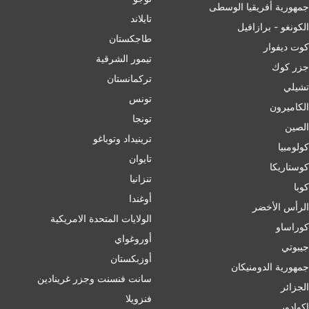
جمهورية أفريقيا الوسطى
تايلاند
الكونغو - برازافيل
طاجكستان
كوت ديفوار
تيمور الشرقية
جزر كوك
تركمانستان
تشيلي
تونس
الكاميرون
تونجا
الصين
ترينيداد وتوباغو
کولومبیا
تايوان
كوستاريكا
تنزانيا
كوبا
أوغندا
الرأس الأخضر
الولايات المتحدة الامريكية
كوراساو
أوروغواي
جيبوتي
أوزبكستان
جمهورية الدومنيكان
سانت فنسنت وجزر غرينادين
الجزائر
فنزويلا
إكوادور