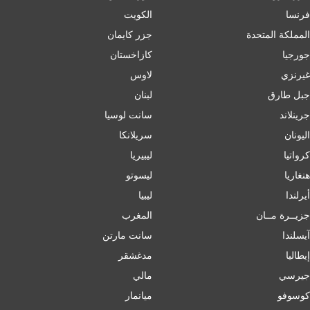
فرنسا
الكويت
المملكة المتحدة
جزر كايمان
جورجيا
كازاخستان
غيرنزي
لاوس
جبل طارق
لبنان
جرينلاند
سانت لوسيا
اليونان
سريلانكا
كرواتيا
ليبيريا
هنغاريا
ليسوتو
أيرلندا
ليبيا
جزيــرة مــان
المغرب
آيسلندا
سانت مارتن
إﯾﻄﺎﻟﯿﺎ
مدغشقر
جيرسي
مالي
كوسوفو
ميانمار