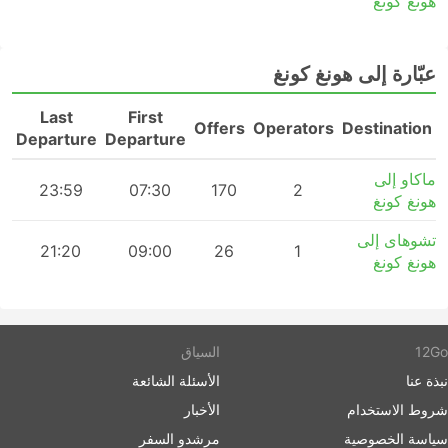
هونغ كونغ
عبّارة إلى هونغ كونغ
Last
First
n
Offers
Operators
Destination
Departure
Departure
ماكاو إلى
23:59
07:30
170
2
هونغ كونغ
تشوهاى إلى
21:20
09:00
26
1
هونغ كونغ
12Go
السياق
نبذة عنا
الأسئلة الشائعة
شروط الاستخدام
الأخبار
سياسة الخصوصية
مرشدو السفر