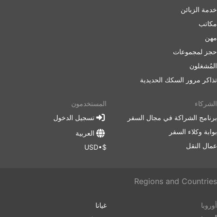
خدمة الزبائن
مكاتب
مهن
حجز لمجموعات
المُشغلون
تذاكر مرور السكك الحديدية
الشركاء
المستخدمون
برنامج الشراكة في مجال السفر
تسجيل الدخول
بوابة وكلاء السفر
العربية
عمال النقل
$•USD
Regions and Countries
أوروبا
غيانا