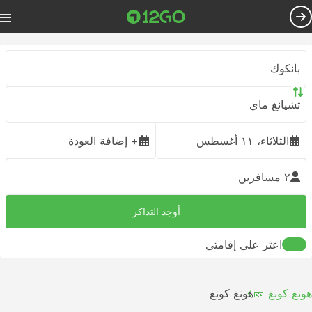
بانكوك
تشيانغ ماي
الثلاثاء، ١١ أغسطس
+ إضافة العودة
٢ مسافرين
أوجد التذاكر
اعثر على إقامتي
هونغ كونغ 🎫
هونغ كونغ