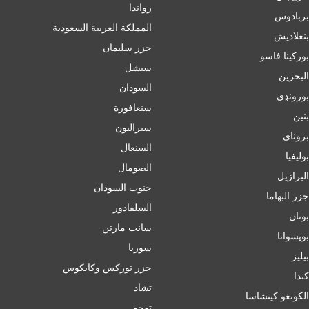
رواندا
بربادوس
المملكة العربية السعودية
بنغلاديش
جزر سليمان
بورکینا فاسو
سيشل
البحرين
السودان
بورونډي
سنغافورة
بنين
سيراليون
برونای
السنغال
بوليفيا
الصومال
البرازيل
جنوب السودان
جزر البهاما
السلفادور
بوتان
سانت مارتن
بوټسوانا
سوريا
بيليز
جزر توركس وكايكوس
ﻛﻨﺪا
تشاد
الكونغو كينشاسا
توجو