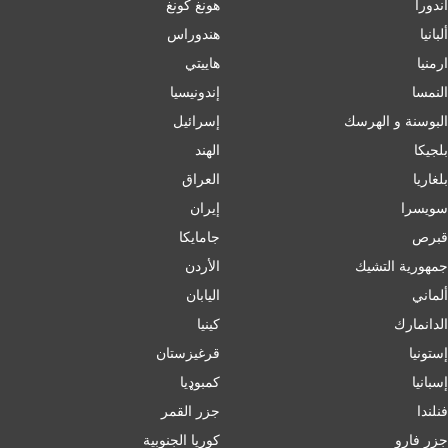
أندورا
هونغ كونغ
ألبانيا
هندوراس
ارمنیا
هاييتي
النمسا
إندونيسيا
البوسنة و الهرسك
إسرائیل
بلجيكا
الهند
بلغاریا
العراق
سويسرا
إيران
قبرص
جامايكا
جمهورية التشيك
الأردن
ألماني
اليابان
الدانمارك
كينيا
إستونيا
قرغيزستان
إسبانيا
کمبوډیا
فنلندا
جزر القمر
جزر فارو
كوريا الجنوبية