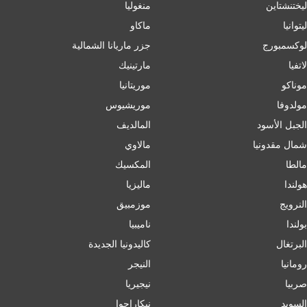
ليختنشتاين
منغوليا
ليتوانيا
ماكاو
لوكسمبورج
جزر ماريانا الشمالية
لاتفيا
مارتينيك
موناكو
موريتانيا
مولدوفا
موريشيوس
الجبل الأسود
المالديف
شمال مقدونيا
مالاوي
مالطا
المكسيك
هولندا
ماليزيا
النرويج
موزمبيق
بولندا
ناميبيا
البرتغال
كاليدونيا الجديدة
رومانيا
النيجر
صربيا
نيجيريا
السويد
نيكاراجوا