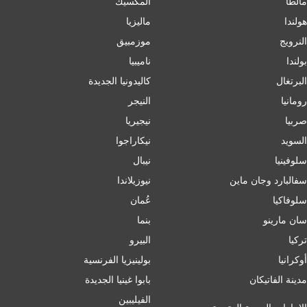
مالطا
المكسيك
هولندا
ماليزيا
النرويج
موزمبيق
بولندا
ناميبيا
البرتغال
كاليدونيا الجديدة
رومانيا
النيجر
صربيا
نيجيريا
السويد
نيكاراجوا
سلوفينيا
نيبال
سفالبارد وجان ماين
نيوزيلاندا
سلوفاكيا
عُمان
سان مارينو
بنما
تركيا
البيرو
أوكرانيا
بولينيزيا الفرنسية
مدينة الفاتيكان
بابوا غينيا الجديدة
الفيليبين