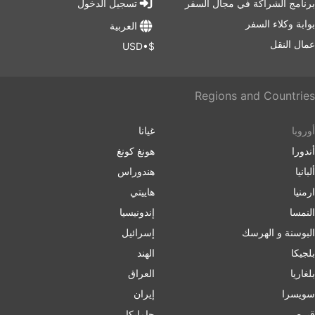
برنامج الشراكة في مجال السفر
تسجيل الدخول
بوابة وكلاء السفر
العربية
عمال النقل
$•USD
Regions and Countries
أوروبا
غيانا
أندورا
هونغ كونغ
ألبانيا
هندوراس
ارمنیا
هاييتي
النمسا
إندونيسيا
البوسنة و الهرسك
إسرائیل
بلجيكا
الهند
بلغاریا
العراق
سويسرا
إيران
قبرص
جامايكا