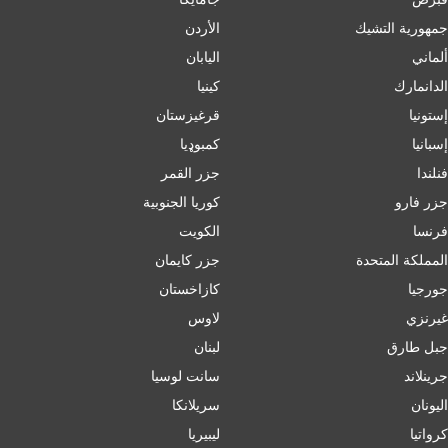
جمهورية التشيك
الأردن
ألماني
اليابان
الدانمارك
كينيا
إستونيا
قرغيزستان
إسبانيا
کمبوډیا
فنلندا
جزر القمر
جزر فارو
كوريا الجنوبية
فرنسا
الكويت
المملكة المتحدة
جزر كايمان
جورجيا
كازاخستان
غيرنزي
لاوس
جبل طارق
لبنان
جرينلاند
سانت لوسيا
اليونان
سريلانكا
كرواتيا
ليبيريا