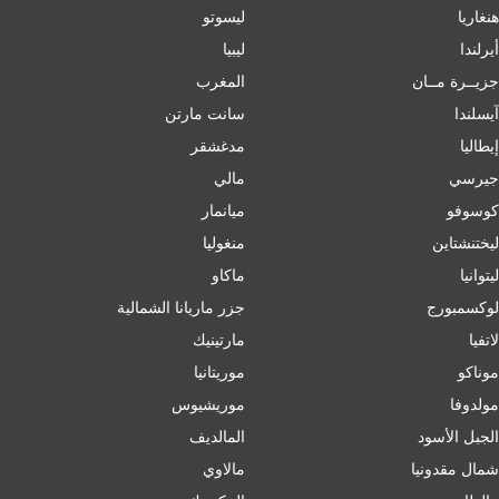
هنغاريا
ليسوتو
أيرلندا
ليبيا
جزيــرة مــان
المغرب
آيسلندا
سانت مارتن
إﯾﻄﺎﻟﯿﺎ
مدغشقر
جيرسي
مالي
كوسوفو
ميانمار
ليختنشتاين
منغوليا
ليتوانيا
ماكاو
لوكسمبورج
جزر ماريانا الشمالية
لاتفيا
مارتينيك
موناكو
موريتانيا
مولدوفا
موريشيوس
الجبل الأسود
المالديف
شمال مقدونيا
مالاوي