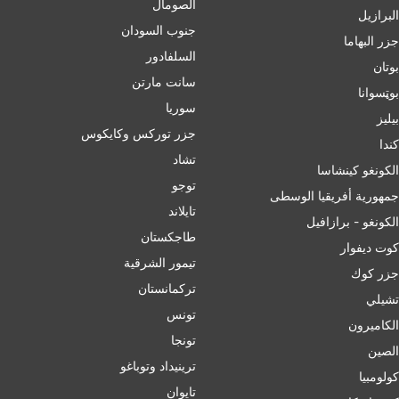
الصومال
البرازيل
جنوب السودان
جزر البهاما
السلفادور
بوتان
سانت مارتن
بوټسوانا
سوريا
بيليز
جزر توركس وكايكوس
ﻛﻨﺪا
تشاد
الكونغو كينشاسا
توجو
جمهورية أفريقيا الوسطى
تايلاند
الكونغو - برازافيل
طاجكستان
كوت ديفوار
تيمور الشرقية
جزر كوك
تركمانستان
تشيلي
تونس
الكاميرون
تونجا
الصين
ترينيداد وتوباغو
کولومبیا
تايوان