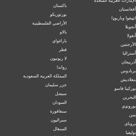
الإمارات العربية المتحدة
باكستان
أفغانستان
بورتوريكو
انټیغوا وباربوډا
الأراضي الفلسطينية
أنجويلا
بالاو
أنغولا
باراغواي
الأرجنتين
قطر
أسترالیا
لا ريونيون
أذربيجان
رواندا
بربادوس
المملكة العربية السعودية
بنغلاديش
جزر سليمان
بورکینا فاسو
سيشل
البحرين
السودان
بورونډي
سنغافورة
بنين
سيراليون
برونای
السنغال
بوليفيا