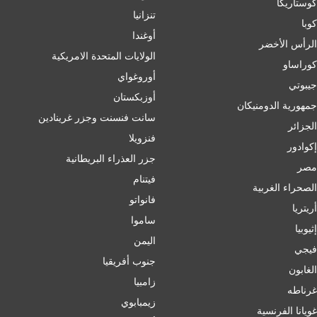
كوستاريكا
تنزانيا
كوبا
أوغندا
الرأس الأخضر
الولايات المتحدة الامريكية
كوراساو
أوروغواي
جيبوتي
أوزبكستان
جمهورية الدومنيكان
سانت فنسنت وجزر غرينادين
الجزائر
فنزويلا
إكوادور
جزر العذراء البريطانية
مصر
فيتنام
الصحراء الغربية
فانواتو
أريتريا
ساموا
إثيوبيا
اليمن
فيجي
جنوب أفريقيا
الغابون
زامبيا
غرناطه
زيمبابوي
غويانا الفرنسية