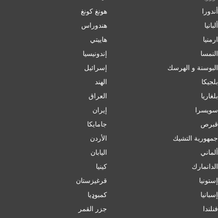
أندورا
هونغ كونغ
ألبانيا
هندوراس
ارمنیا
هاييتي
النمسا
إندونيسيا
البوسنة و الهرسك
إسرائیل
بلجيكا
الهند
بلغاریا
العراق
سويسرا
إيران
قبرص
جامايكا
جمهورية التشيك
الأردن
ألماني
اليابان
الدانمارك
كينيا
إستونيا
قرغيزستان
إسبانيا
کمبوډیا
فنلندا
جزر القمر