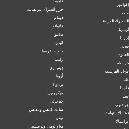
فنزويلا
إكوادور
جزر العذراء البريطانية
مصر
فيتنام
الصحراء الغربية
فانواتو
أريتريا
ساموا
إثيوبيا
اليمن
فيجي
جنوب أفريقيا
الغابون
زامبيا
غرناطه
زيمبابوي
غويانا الفرنسية
أروبا
غانا
برمودا
غامبيا
ميكرونيزيا
غينيا
كيريباتي
جوادلوب
سانت كيتس ونيفيس
غينيا الأستوائية
نيوي
غواتيمالا
ساو تومي وبرينسيبي