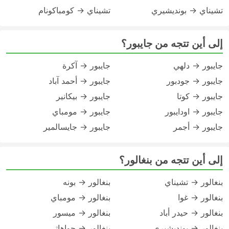
تشيناي → بونديشيري
تشيناي → كومباكونام
إلى أين تتجه من جايبور؟
جايبور → دلهي
جايبور → آكرة
جايبور → جودبور
جايبور → أحمد آباد
جايبور → كوتا
جايبور → بيكانير
جايبور → اودايبور
جايبور → مومباي
جايبور → أجمر
جايبور → جايسالمير
إلى أين تتجه من بنغالور؟
بنغالور → تشيناي
بنغالور → بونه
بنغالور → غوا
بنغالور → مومباي
بنغالور → حيدر أباد
بنغالور → ميسور
بنغالور → بونديشيري
بنغالور → جواهاتي