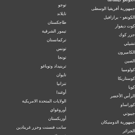
توجو
جمهورية أفريقيا الوسطى
تايلاند
الكونغو - برازافيل
طاجكستان
كوت ديفوار
تيمور الشرقية
جزر كوك
تركمانستان
تشيلي
تونس
الكاميرون
تونجا
الصين
ترينيداد وتوباغو
کولومبیا
تايوان
كوستاريكا
تنزانيا
كوبا
أوغندا
الرأس الأخضر
الولايات المتحدة الامريكية
كوراساو
أوروغواي
جيبوتي
أوزبكستان
جمهورية الدومنيكان
سانت فنسنت وجزر غرينادين
الجزائر