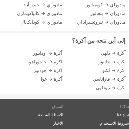
مادوراي → كويمباتور
مادوراي → حيدر أباد
مادوراي → بنغالور
مادوراي → كانياكوماري
مادوراي → تيروتشيرابالي
مادوراي → كودايكانال
إلى أين تتجه من آكرة؟
آكرة → دلهي
آكرة → اودايبور
آكرة → جايبور
آكرة → خاجوراهو
آكرة → لكنو
آكرة → جودبور
آكرة → فاراناسي
آكرة → غوا
آكرة → نيودلهي
12Go
السياق
نبذة عنا
الأسئلة الشائعة
شروط الاستخدام
الأخبار