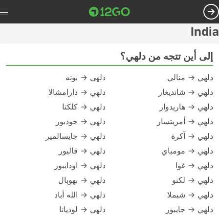
India
إلى أين تتجه من دلهي؟
دلهي → منالي
دلهي → بونه
دلهي → شانديغار
دلهي → دارامشالا
دلهي → هاريدوار
دلهي → كلكتا
دلهي → أمريتسار
دلهي → جودبور
دلهي → آكرة
دلهي → جايسالمير
دلهي → مومباي
دلهي → قاليور
دلهي → غوا
دلهي → اودايبور
دلهي → لكنو
دلهي → بهوبال
دلهي → شيملا
دلهي → الله أباد
دلهي → جايبور
دلهي → لوديانا