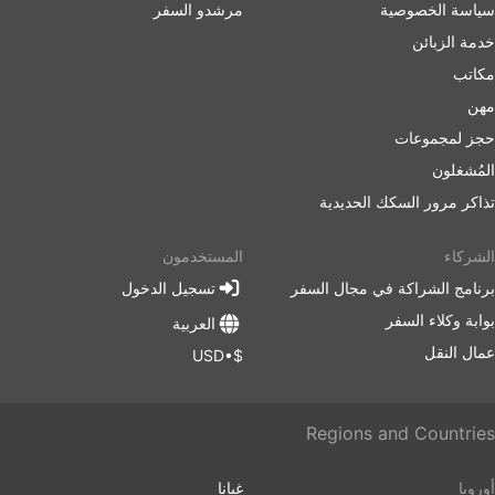
سياسة الخصوصية
مرشدو السفر
خدمة الزبائن
مكاتب
مهن
حجز لمجموعات
المُشغلون
تذاكر مرور السكك الحديدية
الشركاء
المستخدمون
برنامج الشراكة في مجال السفر
تسجيل الدخول
بوابة وكلاء السفر
العربية
عمال النقل
$•USD
Regions and Countries
أوروبا
غيانا