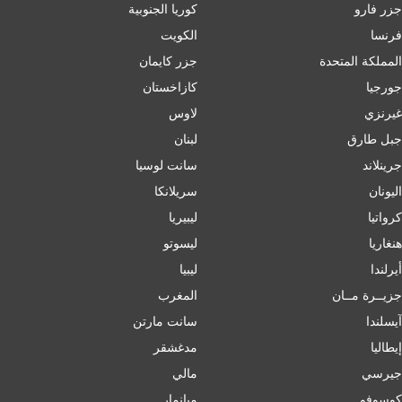
جزر فارو
كوريا الجنوبية
فرنسا
الكويت
المملكة المتحدة
جزر كايمان
جورجيا
كازاخستان
غيرنزي
لاوس
جبل طارق
لبنان
جرينلاند
سانت لوسيا
اليونان
سريلانكا
كرواتيا
ليبيريا
هنغاريا
ليسوتو
أيرلندا
ليبيا
جزيــرة مــان
المغرب
آيسلندا
سانت مارتن
إﯾﻄﺎﻟﯿﺎ
مدغشقر
جيرسي
مالي
كوسوفو
ميانمار