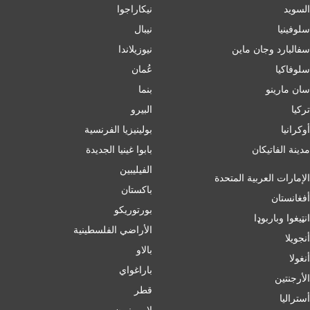
السويد
نيكاراجوا
سلوفينيا
نيبال
سفالبارد وجان ماين
نيوزيلاندا
سلوفاكيا
عُمان
سان مارينو
بنما
تركيا
البيرو
أوكرانيا
بولينيزيا الفرنسية
مدينة الفاتيكان
بابوا غينيا الجديدة
الفيليبين
الإمارات العربية المتحدة
باكستان
أفغانستان
بورتوريكو
انټیغوا وباربوډا
الأراضي الفلسطينية
أنجويلا
بالاو
أنغولا
باراغواي
الأرجنتين
قطر
أسترالیا
لا ريونيون