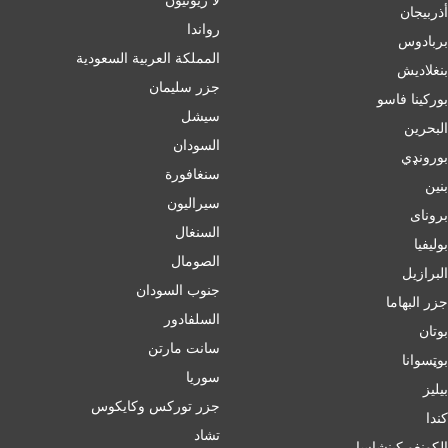
أذربيجان
رواندا
بربادوس
المملكة العربية السعودية
بنغلاديش
جزر سليمان
بورکینا فاسو
سيشل
البحرين
السودان
بورونډي
سنغافورة
بنين
سيراليون
برونای
السنغال
بوليفيا
الصومال
البرازيل
جنوب السودان
جزر البهاما
السلفادور
بوتان
سانت مارتن
بوټسوانا
سوريا
بيليز
جزر توركس وكايكوس
ﻛﻨﺪا
تشاد
الكونغو كينشاسا