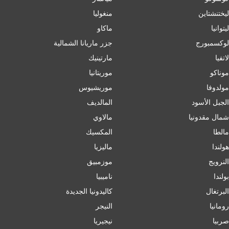
ليختنشتاين
منغوليا
ليتوانيا
ماكاو
لوكسمبورج
جزر ماريانا الشمالية
لاتفيا
مارتينيك
موناكو
موريتانيا
مولدوفا
موريشيوس
الجبل الأسود
المالديف
شمال مقدونيا
مالاوي
مالطا
المكسيك
هولندا
ماليزيا
النرويج
موزمبيق
بولندا
ناميبيا
البرتغال
كاليدونيا الجديدة
رومانيا
النيجر
صربيا
نيجيريا