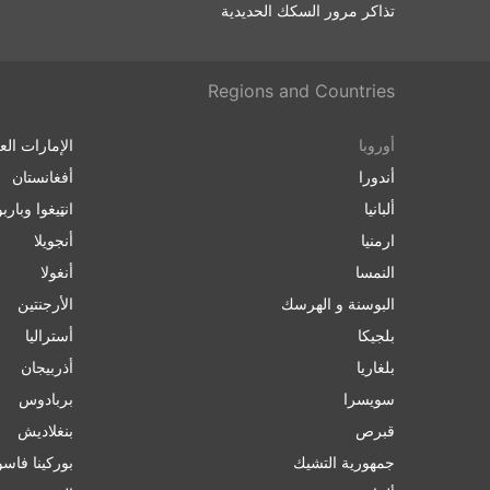
تذاكر مرور السكك الحديدية
Regions and Countries
أوروبا
الإمارات الع
أندورا
أفغانستان
ألبانيا
انټیغوا وباربو
ارمنیا
أنجويلا
النمسا
أنغولا
البوسنة و الهرسك
الأرجنتين
بلجيكا
أسترالیا
بلغاریا
أذربيجان
سويسرا
بربادوس
قبرص
بنغلاديش
جمهورية التشيك
بورکینا فاسو