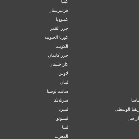
كينيا
قرغيزستان
کمبوډیا
جزر القمر
كوريا الجنوبية
الكويت
جزر كايمان
كازاخستان
لاوس
لبنان
سانت لوسيا
سريلانكا
يقيا الوسطى
ليبيريا
ازافيل
ليسوتو
ليبيا
المغرب