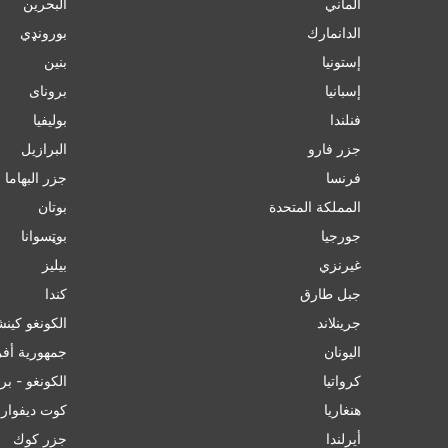
ألماني
البحرين
الدانمارك
بورونډي
إستونيا
بنين
إسبانيا
برونای
فنلندا
بوليفيا
جزر فارو
البرازيل
فرنسا
جزر البهاما
المملكة المتحدة
بوتان
جورجيا
بوټسوانا
غيرنزي
بيليز
جبل طارق
ﻛﻨﺪا
جرينلاند
الكونغو كينشاسا
اليونان
جمهورية أفر
كرواتيا
الكونغو - بر
هنغاريا
كوت ديفوار
أيرلندا
جزر كوك