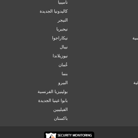
ناميبيا
كاليدونيا الجديدة
النيجر
نيجيريا
سية
نيكاراجوا
نيبال
نيوزيلاندا
عُمان
بنما
ئية
البيرو
بولينيزيا الفرنسية
بابوا غينيا الجديدة
الفيليبين
باكستان