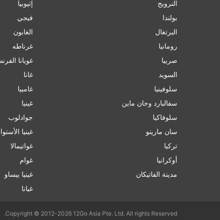
النرويج
إثيوبيا
بولندا
فيجي
البرتغال
الغابون
رومانيا
غرناطه
صربيا
غويانا الفرن
السويد
غانا
سلوفينيا
غامبيا
سفالبارد وجان ماين
غينيا
سلوفاكيا
جوادلوب
سان مارينو
غينيا الأستوا
تركيا
غواتيمالا
أوكرانيا
غوام
مدينة الفاتيكان
غينيا بيساو
غيانا
Copyright © 2012-2026 12Go Asia Pte. Ltd. All rights Reserved.