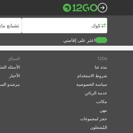
بانكوك
تشيانغ ما
اعثر على إقامتي
12Go
السياق
نبذة عنا
الأسئلة الشا
شروط الاستخدام
الأخبار
سياسة الخصوصية
مرشدو السف
خدمة الزبائن
مكاتب
مهن
حجز لمجموعات
المُشغلون