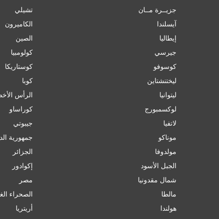
جزيــرة مــان
تشيلي
آيسلندا
الكاميرون
إﯾﻄﺎﻟﯿﺎ
الصين
جيرسي
کولومبیا
كوسوفو
كوستاريكا
ليختنشتاين
كوبا
ليتوانيا
الرأس الأخ
لوكسمبورج
كوراساو
لاتفيا
جيبوتي
موناكو
جمهورية الد
مولدوفا
الجزائر
الجبل الأسود
إكوادور
شمال مقدونيا
مصر
مالطا
الصحراء الغ
هولندا
أريتريا