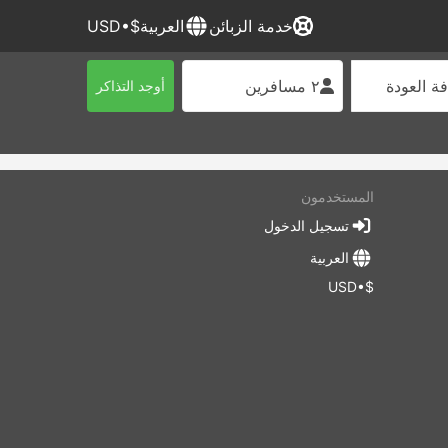
خدمة الزبائن
العربية
$•USD
ة العودة
٢ مسافرين
أوجد التذاكر
المستخدمون
تسجيل الدخول
العربية
$•USD