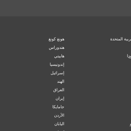
ربية المتحدة
هونغ كونغ
هندوراس
ډا
هاييتي
إندونيسيا
إسرائیل
الهند
العراق
إيران
جامايكا
الأردن
اليابان