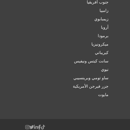
جنوب أفريقيا
زامبيا
زيمبابوي
أروبا
برمودا
ميكرونيزيا
كيريباتي
سانت كيتس ونيفيس
نيوي
ساو تومي وبرينسيبي
جزر فيرجن الأمريكية
مايوت