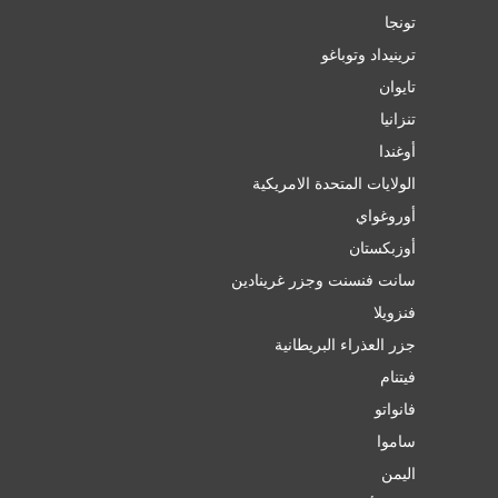
تونجا
ترينيداد وتوباغو
تايوان
تنزانيا
أوغندا
الولايات المتحدة الامريكية
أوروغواي
أوزبكستان
سانت فنسنت وجزر غرينادين
فنزويلا
جزر العذراء البريطانية
فيتنام
فانواتو
ساموا
اليمن