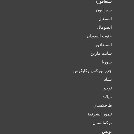
سنغافورة
سيراليون
السنغال
الصومال
جنوب السودان
السلفادور
سانت مارتن
سوريا
جزر توركس وكايكوس
تشاد
توجو
تايلاند
طاجكستان
تيمور الشرقية
تركمانستان
تونس