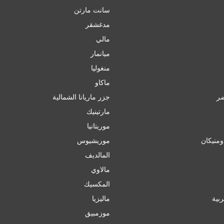
سانت مارتن
مدغشقر
مالي
ميانمار
منغوليا
ماكاو
ضر
جزر ماريانا الشمالية
مارتينيك
موريتانيا
ومنيكان
موريشيوس
المالديف
مالاوي
المكسيك
ربية
ماليزيا
موزمبيق