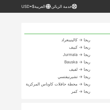
خدمة الزبائن
العربية
$•USD
ريجا → كالينينغراد
ريجا → كييف
ريجا → Jurmala
ريجا → Bauska
ريجا → لفيف
ريجا → تشيرنيفتسي
ريجا → محطة حافلات كاوناس المركزية
ريجا → کمر