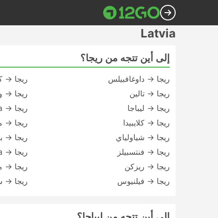
Latvia
إلى أين تتجه من ريجا؟
ريجا → داوغافبيلس
ريجا → ك
ريجا → تالين
ريجا → و
ريجا → ليباجا
ريجا → Kuldiga
ريجا → كلايبيدا
ريجا → 
ريجا → شياولياي
ريجا → بال
ريجا → فنتسبيلز
ريجا → Jelgava
ريجا → ريزكن
ريجا → م
ريجا → فيلنيوس
ريجا → 
إلى أين تتجه من ليباجا؟