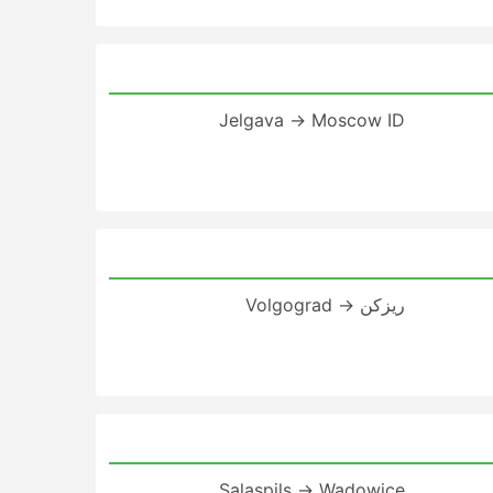
Jelgava → Moscow ID
ريزكن → Volgograd
Salaspils → Wadowice