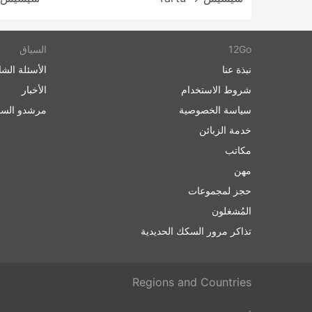
12Go
السياق
نبذة عنا
الأسئلة الشا
شروط الاستخدام
الأخبار
سياسة الخصوصية
مرشدو السف
خدمة الزبائن
مكاتب
مهن
حجز لمجموعات
المُشغلون
تذاكر مرور السكك الحديدية
Regions and Countries