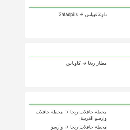
داوغافبيلس → Salaspils
مطار ريغا → كاوناس
محطة حافلات ريجا → محطة حافلات
وارسو الغربية
محطة حافلات ريجا → وارسو