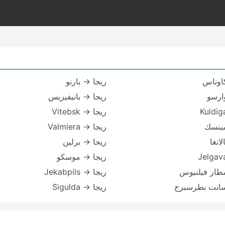
اوناس
ريجا → بارنو
ارسو
ريجا → بانيفيزيس
ريجا → Vitebsk
مينسك
ريجا → Valmiera
انغا
ريجا → برلين
ريجا → موسكو
طار فيلنيوس
ريجا → Jekabpils
سانت بطرسبرج
ريجا → Sigulda