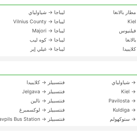
مطار بالانغا
ليباجا → شياولياي
ليباجا → Vilnius County
 فيلنيوس
ليباجا → Majori
الانغا
ليباجا → كوه ليب
لايبيدا
ليباجا → غيلي إير
 → شياولياي
فنتسبيلز → كلايبيدا
Kiel
فنتسبيلز → Jelgava
Pavilo
فنتسبيلز → تالين
Kuldi
فنتسبيلز → لوكسمبرغ
 → ستوكهولم
فنتسبيلز → Daugavpils Bus Station