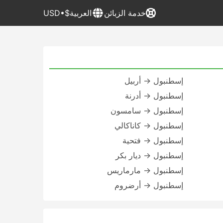
خدمة الزبائن
العربية
$•USD
إسطنبول → أربيل
إسطنبول → أدرنة
إسطنبول → سامسون
إسطنبول → كاناكالي
إسطنبول → فتحية
إسطنبول → ديار بكر
إسطنبول → مارماريس
إسطنبول → أرضروم