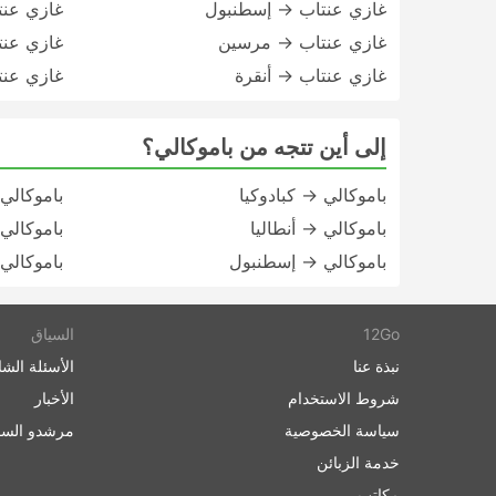
غازي عنتاب → إسطنبول
غازي عنت
غازي عنتاب → مرسين
غازي عنت
غازي عنتاب → أنقرة
غازي عنت
إلى أين تتجه من باموكالي؟
باموكالي → كبادوكيا
باموكالي
باموكالي → أنطاليا
باموكالي
باموكالي → إسطنبول
باموكالي
12Go
السياق
نبذة عنا
الأسئلة الشا
شروط الاستخدام
الأخبار
سياسة الخصوصية
مرشدو السف
خدمة الزبائن
مكاتب