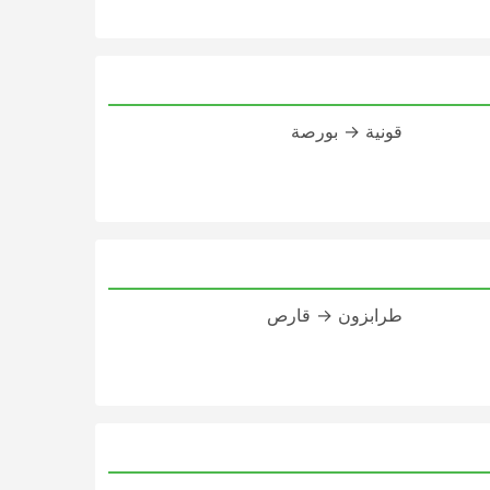
قونية → بورصة
طرابزون → قارص