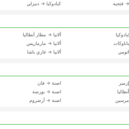
 → فتحية
كبادوكيا → دنيزلي
بادوكيا
ألانيا → مطار أنطاليا
ماناوكات
ألانيا → مارماريس
باتومي
ألانيا → غازي باشا
زمير
اضنة → فان
طاليا
اضنة → بورصة
مرسين
اضنة → أرضروم