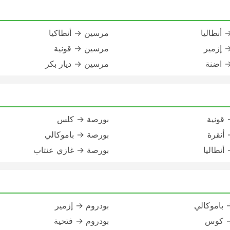
أنطاليا
مرسين → أنطاكيا
 إزمير
مرسين → قونية
 اضنة
مرسين → ديار بكر
قونية
بورصة → كلس
أنقرة
بورصة → باموكالي
أنطاليا
بورصة → غازي عنتاب
 باموكالي
بودروم → إزمير
→ كوس
بودروم → فتحية