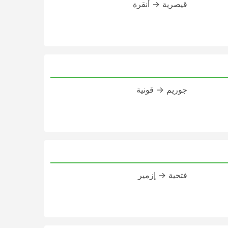
قيصرية → أنقرة
جوريم → قونية
فتحية → إزمير