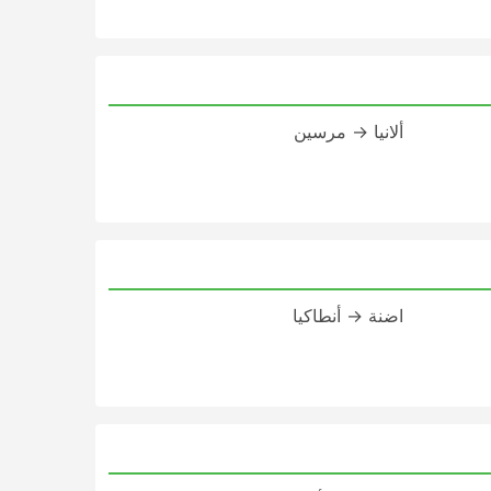
ألانيا → مرسين
اضنة → أنطاكيا