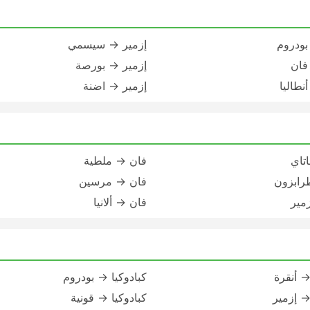
بودروم
إزمير → سيسمي
فان
إزمير → بورصة
نطاليا
إزمير → اضنة
تاي
فان → ملطية
رابزون
فان → مرسين
مير
فان → ألانيا
→ أنقرة
كبادوكيا → بودروم
→ إزمير
كبادوكيا → قونية