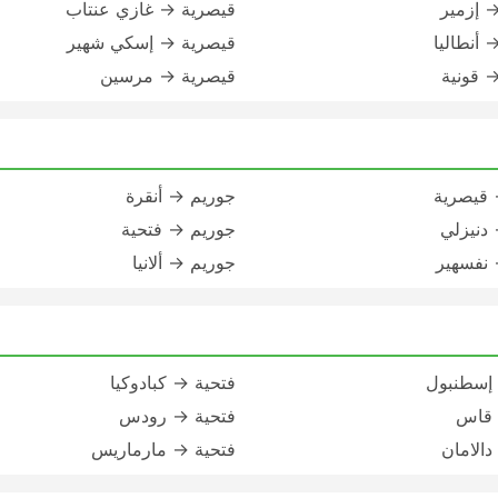
 إزمير
قيصرية → غازي عنتاب
 أنطاليا
قيصرية → إسكي شهير
 قونية
قيصرية → مرسين
 قيصرية
جوريم → أنقرة
دنيزلي
جوريم → فتحية
 نفسهير
جوريم → ألانيا
 إسطنبول
فتحية → كبادوكيا
 قاس
فتحية → رودس
دالامان
فتحية → مارماريس