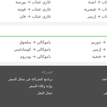
اب → اضنة
غازي عنتاب → بورصة
اب → قيصرية
غازي عنتاب → قونية
اب → إزمير
غازي عنتاب → فان
 → جوريم
باموكالي → سلجوق
 → إزمير
باموكالي → كوساداسي
 → فتحية
باموكالي → بودروم
الشركاء
ئعة
برنامج الشراكة في مجال السفر
بوابة وكلاء السفر
ر
عمال النقل