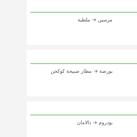
مرسين → ملطية
بورصة → مطار صبيحة كوكجن
بودروم → دالامان