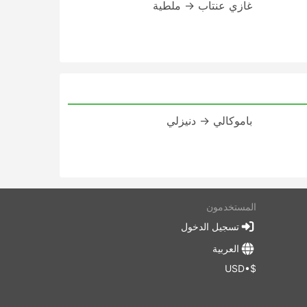
غازي عنتاب → ملطية
باموكالي → دنيزلي
المستخدمون
تسجيل الدخول
العربية
$•USD