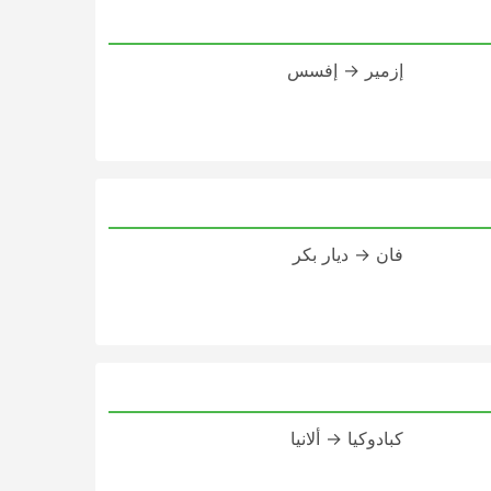
إزمير → إفسس
فان → ديار بكر
كبادوكيا → ألانيا