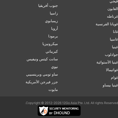
فيجي
جنوب أفريقيا
الغابون
زامبيا
غرناطه
زيمبابوي
غويانا الفرنسية
أروبا
غانا
برمودا
غامبيا
ميكرونيزيا
غينيا
كيريباتي
جوادلوب
سانت كيتس ونيفيس
غينيا الأستوائية
نيوي
غواتيمالا
ساو تومي وبرينسيبي
غوام
جزر فيرجن الأمريكية
غينيا بيساو
مايوت
Copyright © 2012-2026 12Go Asia Pte. Ltd. All rights Reserved.