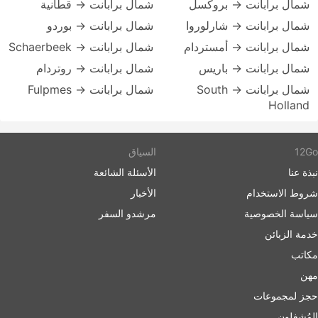
شمال برابانت → بروكسل
شمال برابانت → قطانية
شمال برابانت → شارلوروا
شمال برابانت → بوردو
شمال برابانت → أمستردام
شمال برابانت → Schaerbeek
شمال برابانت → باريس
شمال برابانت → روتردام
شمال برابانت → South
شمال برابانت → Fulpmes
Holland
12Go
السياق
نبذة عنا
الأسئلة الشائعة
شروط الاستخدام
الأخبار
سياسة الخصوصية
مرشدو السفر
خدمة الزبائن
مكاتب
مهن
حجز لمجموعات
المُشغلون