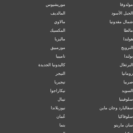
مولدوفا
موريشيوس
الجبل الأسود
المالديف
شمال مقدونيا
مالاوي
مالطا
المكسيك
هولندا
ماليزيا
النرويج
موزمبيق
بولندا
ناميبيا
البرتغال
كاليدونيا الجديدة
رومانيا
النيجر
صربيا
نيجيريا
السويد
نيكاراجوا
سلوفينيا
نيبال
سفالبارد وجان ماين
نيوزيلاندا
سلوفاكيا
عُمان
سان مارينو
بنما