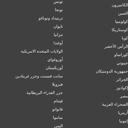
تونس
الكاميرون
تونجا
الصين
ترينيداد وتوباغو
کولومبیا
تايوان
كوستاريكا
تنزانيا
كوبا
أوغندا
الرأس الأخضر
الولايات المتحدة الامريكية
كوراساو
أوروغواي
جيبوتي
أوزبكستان
جمهورية الدومنيكان
سانت فنسنت وجزر غرينادين
الجزائر
فنزويلا
إكوادور
جزر العذراء البريطانية
مصر
فيتنام
الصحراء الغربية
فانواتو
أريتريا
ساموا
إثيوبيا
اليمن