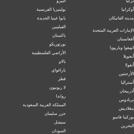
تركيا
البيرو
أوكرانيا
بولينيزيا الفرنسية
مدينة الفاتيكان
بابوا غينيا الجديدة
الفيليبين
الإمارات العربية المتحدة
باكستان
أفغانستان
بورتوريكو
انټیغوا وباربوډا
الأراضي الفلسطينية
أنجويلا
بالاو
أنغولا
باراغواي
الأرجنتين
قطر
أسترالیا
لا ريونيون
أذربيجان
رواندا
بربادوس
المملكة العربية السعودية
بنغلاديش
جزر سليمان
بورکینا فاسو
سيشل
البحرين
السودان