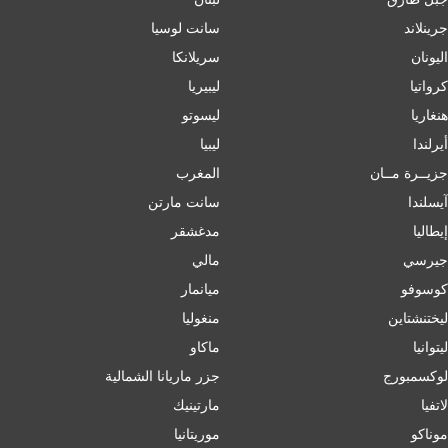
جرينلاند
سانت لوسيا
اليونان
سريلانكا
كرواتيا
ليبيريا
هنغاريا
ليسوتو
أيرلندا
ليبيا
جزيــرة مــان
المغرب
آيسلندا
سانت مارتن
إﯾﻄﺎﻟﯿﺎ
مدغشقر
جيرسي
مالي
كوسوفو
ميانمار
ليختنشتاين
منغوليا
ليتوانيا
ماكاو
لوكسمبورج
جزر ماريانا الشمالية
لاتفيا
مارتينيك
موناكو
موريتانيا