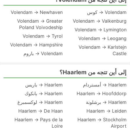
Volendam → كوس
Volendam → Newhaven
Volendam → Greater
Volendam → Valkenburg
Poland Voivodeship
Volendam → Lymington
Volendam → Tyrol
Volendam → Leogang
Volendam → Hampshire
Volendam → Karlstejn
Castle
Volendam → باروم
إلى أين تتجه من Haarlem؟
Haarlem → أمستردام
Haarlem → باريس
Haarlem → Hoofddorp
Haarlem → بانكوك
Haarlem → برشلونة
Haarlem → لوكسمبرغ
Haarlem → De Haan
Haarlem → Leiden
Haarlem → Pays de la
Haarlem → Stockholm
Loire
Airport