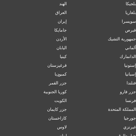
بلجيكا
الهند
بلغاریا
العراق
سويسرا
إيران
قبرص
جامايكا
جمهورية التشيك
الأردن
ألماني
اليابان
الدانمارك
كينيا
إستونيا
قرغيزستان
إسبانيا
کمبوډیا
فنلندا
جزر القمر
جزر فارو
كوريا الجنوبية
فرنسا
الكويت
المملكة المتحدة
جزر كايمان
جورجيا
كازاخستان
غيرنزي
لاوس
جبل طارق
لبنان