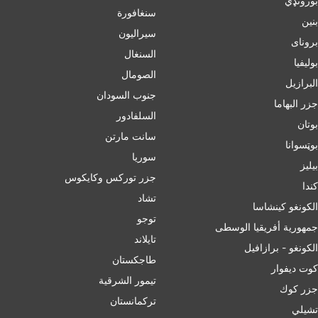
بورونډي
سنغافورة
بنين
سيراليون
برونای
السنغال
بوليفيا
الصومال
البرازيل
جنوب السودان
جزر البهاما
السلفادور
بوتان
سانت مارتن
بوټسوانا
سوريا
بيليز
جزر توركس وكايكوس
ﻛﻨﺪا
تشاد
الكونغو كينشاسا
توجو
جمهورية أفريقيا الوسطى
تايلاند
الكونغو - برازافيل
طاجكستان
كوت ديفوار
تيمور الشرقية
جزر كوك
تركمانستان
تشيلي