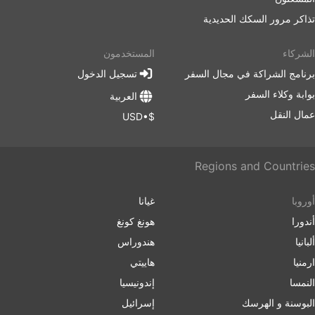
تذاكر مرور السكك الحديدية
الشركاء
المستخدمون
برنامج الشراكة في مجال السفر
تسجيل الدخول
بوابة وكلاء السفر
العربية
عمال النقل
$•USD
Regions and Countries
أوروبا
غيانا
أندورا
هونغ كونغ
ألبانيا
هندوراس
ارمنیا
هاييتي
النمسا
إندونيسيا
البوسنة و الهرسك
إسرائیل