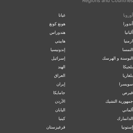
Regions and Countries
أوروبا
غيانا
أندورا
هونغ كونغ
ألبانيا
هندوراس
ارمنیا
هاييتي
النمسا
إندونيسيا
البوسنة و الهرسك
إسرائیل
بلجيكا
الهند
بلغاریا
العراق
سويسرا
إيران
قبرص
جامايكا
جمهورية التشيك
الأردن
ألماني
اليابان
الدانمارك
كينيا
إستونيا
قرغيزستان