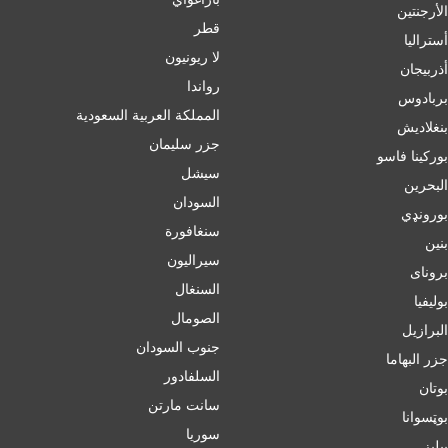
الأرجنتين
قطر
أسترالیا
لا ريونيون
أذربيجان
رواندا
بربادوس
المملكة العربية السعودية
بنغلاديش
جزر سليمان
بورکینا فاسو
سيشل
البحرين
السودان
بورونډي
سنغافورة
بنين
سيراليون
برونای
السنغال
بوليفيا
الصومال
البرازيل
جنوب السودان
جزر البهاما
السلفادور
بوتان
سانت مارتن
بوټسوانا
سوريا
بيليز