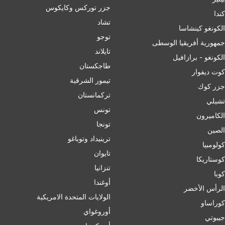
جزر توركس وكايكوس
ﻛﻨﺪا
تشاد
الكونغو كينشاسا
توجو
جمهورية أفريقيا الوسطى
تايلاند
الكونغو - برازافيل
طاجكستان
كوت ديفوار
تيمور الشرقية
جزر كوك
تركمانستان
تشيلي
تونس
الكاميرون
تونجا
الصين
ترينيداد وتوباغو
کولومبیا
تايوان
كوستاريكا
تنزانيا
كوبا
أوغندا
الرأس الأخضر
الولايات المتحدة الامريكية
كوراساو
أوروغواي
جيبوتي