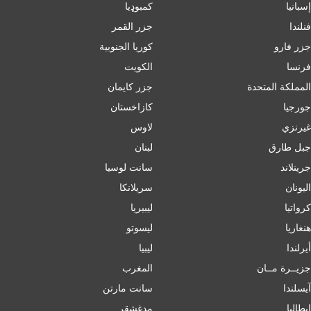
إسبانيا
کمبوډیا
فنلندا
جزر القمر
جزر فارو
كوريا الجنوبية
فرنسا
الكويت
المملكة المتحدة
جزر كايمان
جورجيا
كازاخستان
غيرنزي
لاوس
جبل طارق
لبنان
جرينلاند
سانت لوسيا
اليونان
سريلانكا
كرواتيا
ليبيريا
هنغاريا
ليسوتو
أيرلندا
ليبيا
جزيــرة مــان
المغرب
آيسلندا
سانت مارتن
إﯾﻄﺎﻟﯿﺎ
مدغشقر