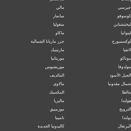
جيرسي
مالي
كوسوفو
ميانمار
ليختنشتاين
منغوليا
ليتوانيا
ماكاو
لوكسمبورج
جزر ماريانا الشمالية
لاتفيا
مارتينيك
موناكو
موريتانيا
مولدوفا
موريشيوس
الجبل الأسود
المالديف
شمال مقدونيا
مالاوي
مالطا
المكسيك
هولندا
ماليزيا
النرويج
موزمبيق
بولندا
ناميبيا
البرتغال
كاليدونيا الجديدة