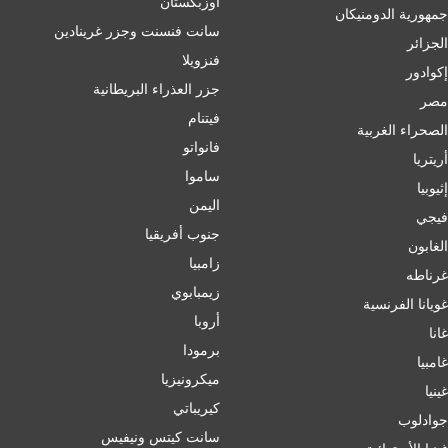
أوزبكستان
جمهورية الدومنيكان
سانت فنسنت وجزر غرينادين
الجزائر
فنزويلا
إكوادور
جزر العذراء البريطانية
مصر
فيتنام
الصحراء الغربية
فانواتو
أريتريا
ساموا
إثيوبيا
اليمن
فيجي
جنوب أفريقيا
الغابون
زامبيا
غرناطه
زيمبابوي
غويانا الفرنسية
أروبا
غانا
برمودا
غامبيا
ميكرونيزيا
غينيا
كيريباتي
جوادلوب
سانت كيتس ونيفيس