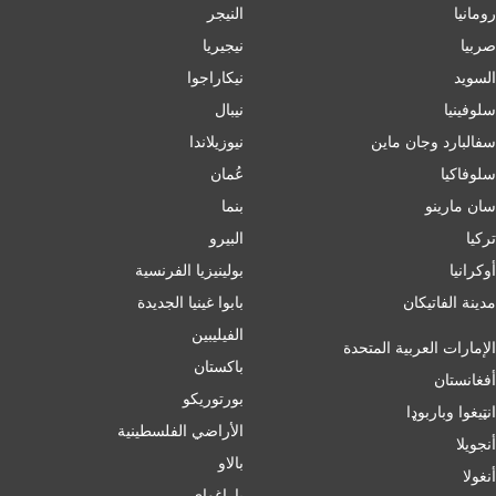
رومانيا
النيجر
صربيا
نيجيريا
السويد
نيكاراجوا
سلوفينيا
نيبال
سفالبارد وجان ماين
نيوزيلاندا
سلوفاكيا
عُمان
سان مارينو
بنما
تركيا
البيرو
أوكرانيا
بولينيزيا الفرنسية
مدينة الفاتيكان
بابوا غينيا الجديدة
الفيليبين
الإمارات العربية المتحدة
باكستان
أفغانستان
بورتوريكو
انټیغوا وباربوډا
الأراضي الفلسطينية
أنجويلا
بالاو
أنغولا
باراغواي