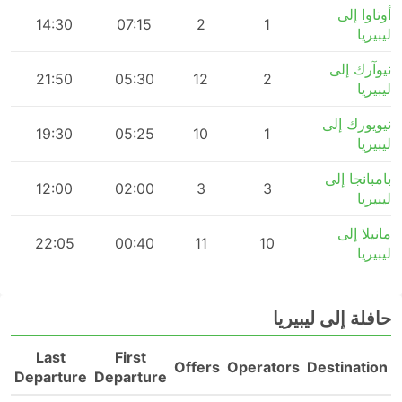
أوتاوا إلى
m
14:30
07:15
2
1
ليبيريا
نيوآرك إلى
m
21:50
05:30
12
2
ليبيريا
نيويورك إلى
m
19:30
05:25
10
1
ليبيريا
بامبانجا إلى
m
12:00
02:00
3
3
ليبيريا
مانيلا إلى
m
22:05
00:40
11
10
ليبيريا
حافلة إلى ليبيريا
Last
First
n
Offers
Operators
Destination
Departure
Departure