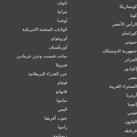
تايوان
كوستاريكا
تنزانيا
كوبا
أوغندا
الرأس الأخضر
الولايات المتحدة الامريكية
كوراساو
أوروغواي
جيبوتي
أوزبكستان
جمهورية الدومنيكان
سانت فنسنت وجزر غرينادين
الجزائر
فنزويلا
إكوادور
جزر العذراء البريطانية
مصر
فيتنام
الصحراء الغربية
فانواتو
أريتريا
ساموا
إثيوبيا
اليمن
فيجي
جنوب أفريقيا
الغابون
زامبيا
غرناطه
زيمبابوي