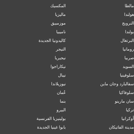
مالطا
المكسيك
هولندا
ماليزيا
النرويج
موزمبيق
بولندا
ناميبيا
البرتغال
كاليدونيا الجديدة
رومانيا
النيجر
صربيا
نيجيريا
السويد
نيكاراجوا
سلوفينيا
نيبال
سفالبارد وجان ماين
نيوزيلاندا
سلوفاكيا
عُمان
سان مارينو
بنما
تركيا
البيرو
أوكرانيا
بولينيزيا الفرنسية
مدينة الفاتيكان
بابوا غينيا الجديدة