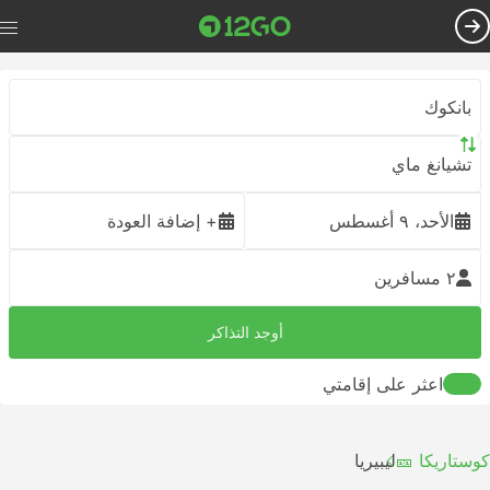
بانكوك
تشيانغ ماي
الأحد، ٩ أغسطس
+ إضافة العودة
٢ مسافرين
أوجد التذاكر
اعثر على إقامتي
كوستاريكا 🎫
ليبيريا