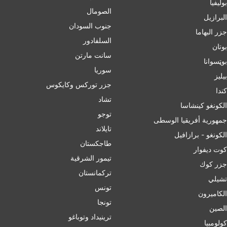
بوليفيا
الصومال
البرازيل
جنوب السودان
جزر البهاما
السلفادور
بوتان
سانت مارتن
بوټسوانا
سوريا
بيليز
جزر توركس وكايكوس
ﻛﻨﺪا
تشاد
الكونغو كينشاسا
توجو
جمهورية أفريقيا الوسطى
تايلاند
الكونغو - برازافيل
طاجكستان
كوت ديفوار
تيمور الشرقية
جزر كوك
تركمانستان
تشيلي
تونس
الكاميرون
تونجا
الصين
ترينيداد وتوباغو
کولومبیا