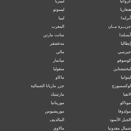
كرواتيا
ليبيريا
هنغاريا
ليسوتو
أيرلندا
ليبيا
جزيــرة مــان
المغرب
آيسلندا
سانت مارتن
إﯾﻄﺎﻟﯿﺎ
مدغشقر
جيرسي
مالي
كوسوفو
ميانمار
ليختنشتاين
منغوليا
ليتوانيا
ماكاو
لوكسمبورج
جزر ماريانا الشمالية
لاتفيا
مارتينيك
موناكو
موريتانيا
مولدوفا
موريشيوس
الجبل الأسود
المالديف
شمال مقدونيا
مالاوي