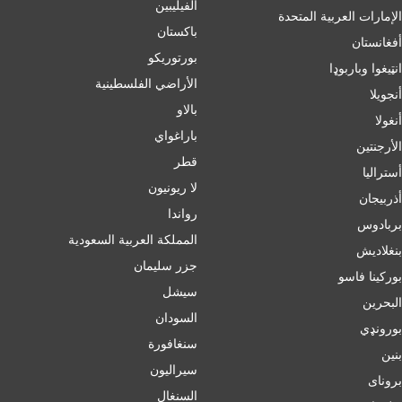
الفيليبين
الإمارات العربية المتحدة
باكستان
أفغانستان
بورتوريكو
انټیغوا وباربوډا
الأراضي الفلسطينية
أنجويلا
بالاو
أنغولا
باراغواي
الأرجنتين
قطر
أسترالیا
لا ريونيون
أذربيجان
رواندا
بربادوس
المملكة العربية السعودية
بنغلاديش
جزر سليمان
بورکینا فاسو
سيشل
البحرين
السودان
بورونډي
سنغافورة
بنين
سيراليون
برونای
السنغال