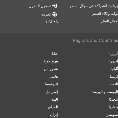
برنامج الشراكة في مجال السفر
تسجيل الدخول
بوابة وكلاء السفر
العربية
عمال النقل
$•USD
Regions and Countries
أوروبا
غيانا
أندورا
هونغ كونغ
ألبانيا
هندوراس
ارمنیا
هاييتي
النمسا
إندونيسيا
البوسنة و الهرسك
إسرائیل
بلجيكا
الهند
بلغاریا
العراق
سويسرا
إيران