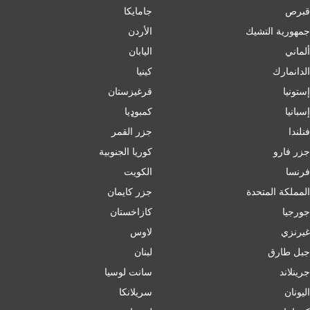
قبرص
جامايكا
جمهورية التشيك
الأردن
ألماني
اليابان
الدانمارك
كينيا
إستونيا
قرغيزستان
إسبانيا
کمبوډیا
فنلندا
جزر القمر
جزر فارو
كوريا الجنوبية
فرنسا
الكويت
المملكة المتحدة
جزر كايمان
جورجيا
كازاخستان
غيرنزي
لاوس
جبل طارق
لبنان
جرينلاند
سانت لوسيا
اليونان
سريلانكا