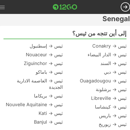
Senegal
إلى أين تتجه من ثيس؟
ثيس → Conakry
ثيس → إسطنبول
ثيس → الدار البيضاء
ثيس → Nouaceur
ثيس → السند
ثيس → Ziguinchor
ثيس → دبي
ثيس → باماكو
ثيس → Ouagadougou
ثيس → العاصمة الادارية
الجديدة
ثيس → برشلونة
ثيس → بريكاما
ثيس → Libreville
ثيس → Nouvelle Aquitaine
ثيس → كينشاسا
ثيس → Kati
ثيس → باريس
ثيس → Banjul
ثيس → زيوريخ