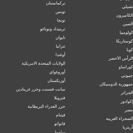
تركمانستان
تشيلي
تونس
الكاميرون
تونجا
الصين
ترينيداد وتوباغو
کولومبیا
تايوان
كوستاريكا
تنزانيا
كوبا
أوغندا
الرأس الأخضر
الولايات المتحدة الامريكية
كوراساو
أوروغواي
جيبوتي
أوزبكستان
جمهورية الدومنيكان
سانت فنسنت وجزر غرينادين
الجزائر
فنزويلا
إكوادور
جزر العذراء البريطانية
مصر
فيتنام
الصحراء الغربية
فانواتو
أريتريا
ساموا