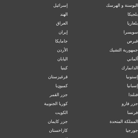
البوسنة و الهرسك
إسرائیل
بلجيكا
الهند
بلغاریا
العراق
سويسرا
إيران
قبرص
جامايكا
جمهورية التشيك
الأردن
ألماني
اليابان
الدانمارك
كينيا
إستونيا
قرغيزستان
إسبانيا
کمبوډیا
فنلندا
جزر القمر
جزر فارو
كوريا الجنوبية
فرنسا
الكويت
المملكة المتحدة
جزر كايمان
جورجيا
كازاخستان