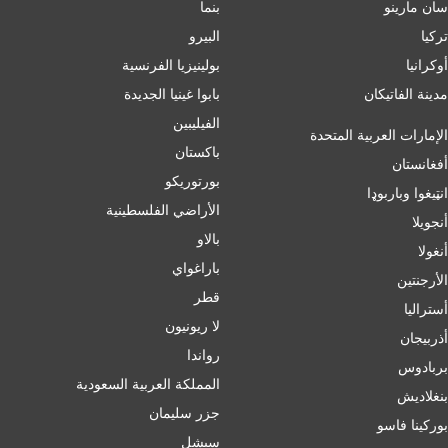
سان مارينو
بنما
تركيا
البيرو
أوكرانيا
بولينيزيا الفرنسية
مدينة الفاتيكان
بابوا غينيا الجديدة
الفيليبين
الإمارات العربية المتحدة
باكستان
أفغانستان
بورتوريكو
انټیغوا وباربوډا
الأراضي الفلسطينية
أنجويلا
بالاو
أنغولا
باراغواي
الأرجنتين
قطر
أسترالیا
لا ريونيون
أذربيجان
رواندا
بربادوس
المملكة العربية السعودية
بنغلاديش
جزر سليمان
بورکینا فاسو
سيشل