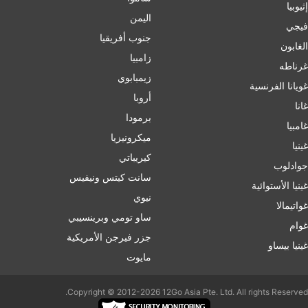
إثيوبيا
اليمن
فيجي
جنوب أفريقيا
الغابون
زامبيا
غرناطه
زيمبابوي
غويانا الفرنسية
أروبا
غانا
برمودا
غامبيا
ميكرونيزيا
غينيا
كيريباتي
جوادلوب
سانت كيتس ونيفيس
غينيا الأستوائية
نيوي
غواتيمالا
ساو تومي وبرينسيبي
غوام
جزر فيرجن الأمريكية
غينيا بيساو
مايوت
Copyright © 2012-2026 12Go Asia Pte. Ltd. All rights Reserved.