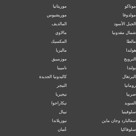
موناكو
موريتانيا
مولدوفا
موريشيوس
الجبل الأسود
المالديف
شمال مقدونيا
مالاوي
مالطا
المكسيك
هولندا
ماليزيا
النرويج
موزمبيق
بولندا
ناميبيا
البرتغال
كاليدونيا الجديدة
رومانيا
النيجر
صربيا
نيجيريا
السويد
نيكاراجوا
سلوفينيا
نيبال
سفالبارد وجان ماين
نيوزيلاندا
سلوفاكيا
عُمان