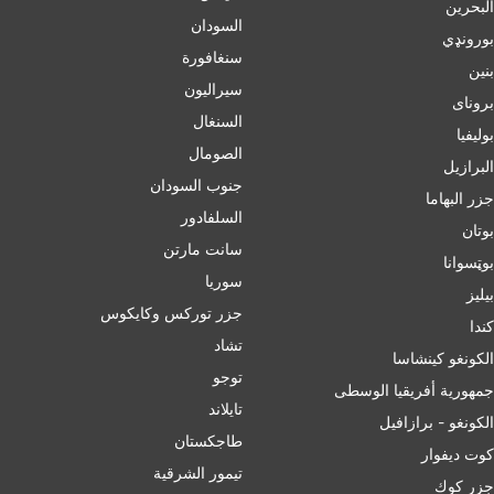
البحرين
السودان
بورونډي
سنغافورة
بنين
سيراليون
برونای
السنغال
بوليفيا
الصومال
البرازيل
جنوب السودان
جزر البهاما
السلفادور
بوتان
سانت مارتن
بوټسوانا
سوريا
بيليز
جزر توركس وكايكوس
ﻛﻨﺪا
تشاد
الكونغو كينشاسا
توجو
جمهورية أفريقيا الوسطى
تايلاند
الكونغو - برازافيل
طاجكستان
كوت ديفوار
تيمور الشرقية
جزر كوك