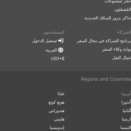
حجز لمجموعات
المُشغلون
تذاكر مرور السكك الحديدية
الشركاء
المستخدمون
برنامج الشراكة في مجال السفر
تسجيل الدخول
بوابة وكلاء السفر
العربية
عمال النقل
$•USD
Regions and Countries
أوروبا
غيانا
أندورا
هونغ كونغ
ألبانيا
هندوراس
ارمنیا
هاييتي
النمسا
إندونيسيا