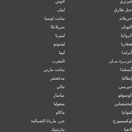
غيرنزي
لاوس
جبل طارق
لبنان
جرينلاند
سانت لوسيا
اليونان
سريلانكا
كرواتيا
ليبيريا
هنغاريا
ليسوتو
أيرلندا
ليبيا
جزيــرة مــان
المغرب
آيسلندا
سانت مارتن
إﯾﻄﺎﻟﯿﺎ
مدغشقر
جيرسي
مالي
كوسوفو
ميانمار
ليختنشتاين
منغوليا
ليتوانيا
ماكاو
لوكسمبورج
جزر ماريانا الشمالية
لاتفيا
مارتينيك