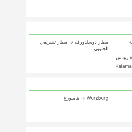
ة
مطار دوسلدورف → مطار تينيريفي
الجنوبي
ة رودس
Wurzburg → هامبورغ