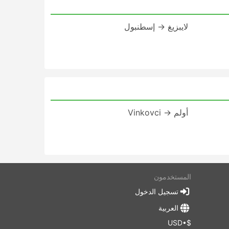
لايبزيغ → إسطنبول
أولم → Vinkovci
المستخدمون
تسجيل الدخول
العربية
$•USD