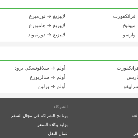
→ فرانكفورت
لايبزيغ → نورمبرغ
 ميونيخ
لايبزيغ → هامبورغ
→ وارسو
لايبزيغ → دورتموند
رانكفورت
أولم → سلافونسكي برود
اريس
أولم → سالزبورغ
راييفو
أولم → برلين
الشركاء
ئعة
برنامج الشراكة في مجال السفر
بوابة وكلاء السفر
ر
عمال النقل