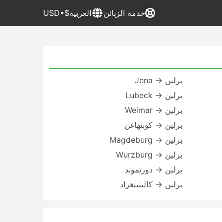
خدمة الزبائن
العربية
$•USD
برلين → Jena
برلين → Lubeck
برلين → Weimar
برلين → كوبنهاغن
برلين → Magdeburg
برلين → Wurzburg
برلين → دورتموند
برلين → كالينينغراد