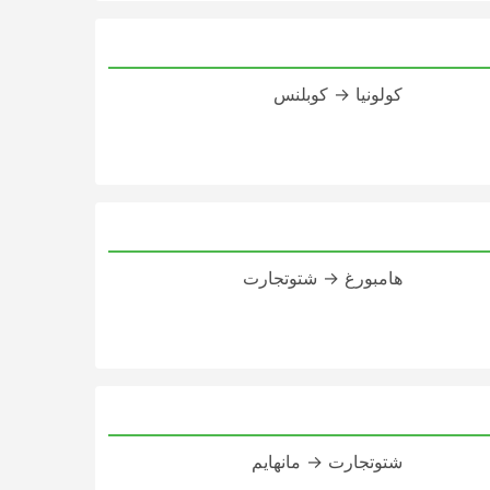
كولونيا → كوبلنس
هامبورغ → شتوتجارت
شتوتجارت → مانهايم