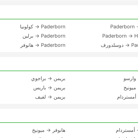
Paderborn 
Paderborn → كولونيا
Paderborn → H
Paderborn → برلين
لدورف
Paderborn → هانوفر
وارسو
بريمن → براجوي
ميونيخ
بريمن → باريس
أمستردام
بريمن → لفيف
 أمستردام
هانوفر → ميونيخ