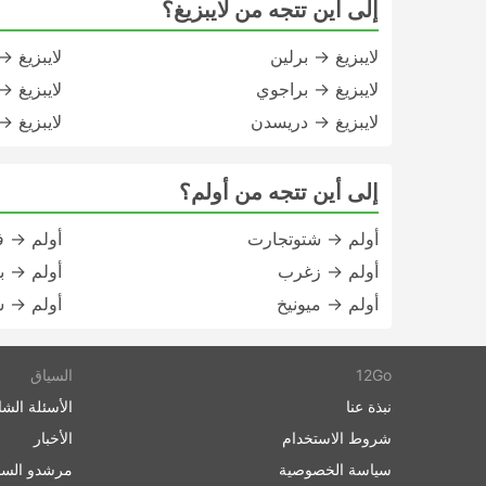
إلى أين تتجه من لايبزيغ؟
لايبزيغ → برلين
لايبزيغ 
لايبزيغ → براجوي
لايبزيغ →
لايبزيغ → دريسدن
لايبزيغ 
إلى أين تتجه من أولم؟
أولم → شتوتجارت
أولم → ف
أولم → زغرب
أولم → ب
أولم → ميونيخ
أولم → س
12Go
السياق
نبذة عنا
الأسئلة الشا
شروط الاستخدام
الأخبار
سياسة الخصوصية
مرشدو السف