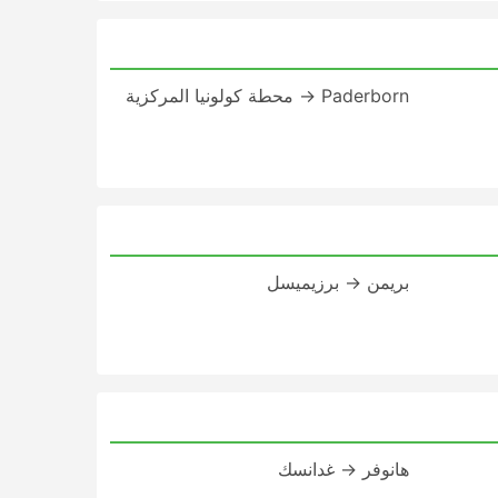
Paderborn → محطة كولونيا المركزية
بريمن → برزيميسل
هانوفر → غدانسك