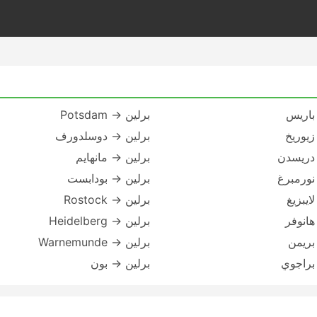
باريس
برلين → Potsdam
زيوريخ
برلين → دوسلدورف
 دريسدن
برلين → مانهايم
نورمبرغ
برلين → بودابست
ايبزيغ
برلين → Rostock
هانوفر
برلين → Heidelberg
بريمن
برلين → Warnemunde
براجوي
برلين → بون