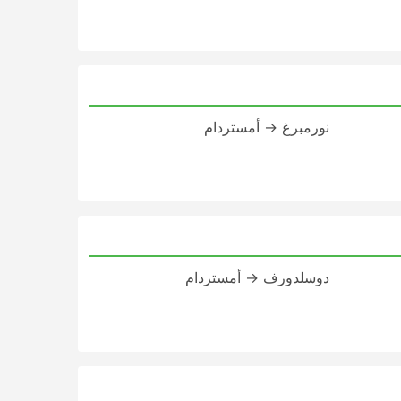
نورمبرغ → أمستردام
دوسلدورف → أمستردام