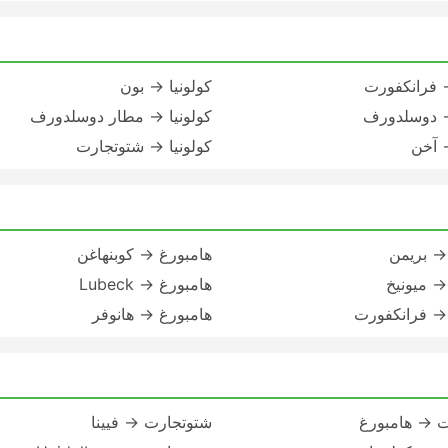
→ فرانكفورت
كولونيا → بون
→ دوسلدورف
كولونيا → مطار دوسلدورف
→ آخن
كولونيا → شتوتجارت
→ بريمن
هامبورغ → كوبنهاغن
→ ميونيخ
هامبورغ → Lubeck
→ فرانكفورت
هامبورغ → هانوفر
ت → هامبورغ
شتوتجارت → فيينا