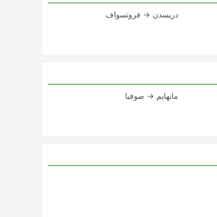
دريسدن → فروتسواف
مانهايم → صوفيا