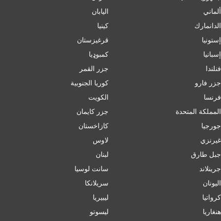
ألماني
اليابان
الدانمارك
كينيا
إستونيا
قرغيزستان
إسبانيا
کمبوډیا
فنلندا
جزر القمر
جزر فارو
كوريا الجنوبية
فرنسا
الكويت
المملكة المتحدة
جزر كايمان
جورجيا
كازاخستان
غيرنزي
لاوس
جبل طارق
لبنان
جرينلاند
سانت لوسيا
اليونان
سريلانكا
كرواتيا
ليبيريا
هنغاريا
ليسوتو