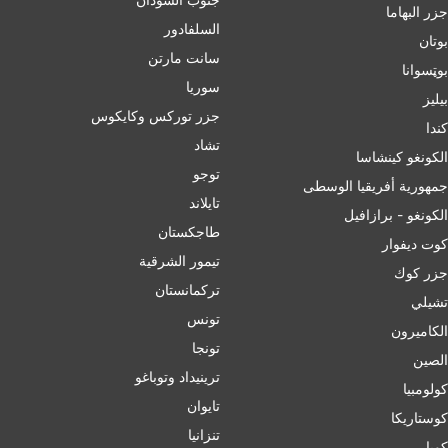
جزر البهاما
السلفادور
بوتان
سانت مارتن
بوټسوانا
سوريا
بيليز
جزر توركس وكايكوس
ﻛﻨﺪا
تشاد
الكونغو كينشاسا
توجو
جمهورية أفريقيا الوسطى
تايلاند
الكونغو - برازافيل
طاجكستان
كوت ديفوار
تيمور الشرقية
جزر كوك
تركمانستان
تشيلي
تونس
الكاميرون
تونجا
الصين
ترينيداد وتوباغو
کولومبیا
تايوان
كوستاريكا
تنزانيا
كوبا