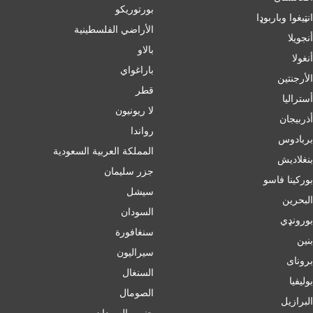
بورتوريكو
انټیغوا وباربوډا
الأراضي الفلسطينية
أنجويلا
بالاو
أنغولا
باراغواي
الأرجنتين
قطر
أسترالیا
لا ريونيون
أذربيجان
رواندا
بربادوس
المملكة العربية السعودية
بنغلاديش
جزر سليمان
بورکینا فاسو
سيشل
البحرين
السودان
بورونډي
سنغافورة
بنين
سيراليون
برونای
السنغال
بوليفيا
الصومال
البرازيل
جنوب السودان