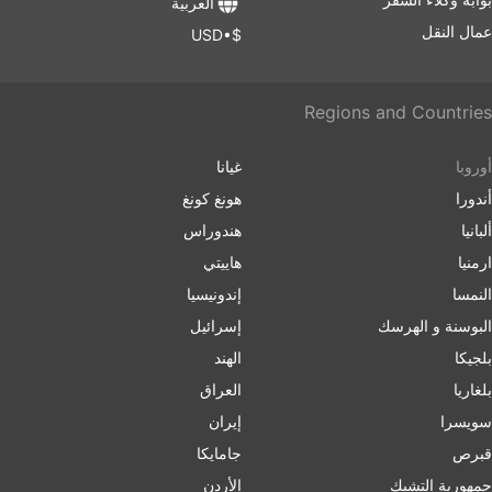
العربية
عمال النقل
$•USD
Regions and Countries
أوروبا
غيانا
أندورا
هونغ كونغ
ألبانيا
هندوراس
ارمنیا
هاييتي
النمسا
إندونيسيا
البوسنة و الهرسك
إسرائیل
بلجيكا
الهند
بلغاریا
العراق
سويسرا
إيران
قبرص
جامايكا
جمهورية التشيك
الأردن