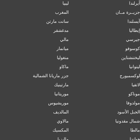
أيرلندا
ليبيا
جزيــرة مــان
المغرب
آيسلندا
سانت مارتن
إﯾﻄﺎﻟﯿﺎ
مدغشقر
جيرسي
مالي
كوسوفو
ميانمار
ليختنشتاين
منغوليا
ليتوانيا
ماكاو
لوكسمبورج
جزر ماريانا الشمالية
لاتفيا
مارتينيك
موناكو
موريتانيا
مولدوفا
موريشيوس
الجبل الأسود
المالديف
شمال مقدونيا
مالاوي
مالطا
المكسيك
هولندا
ماليزيا