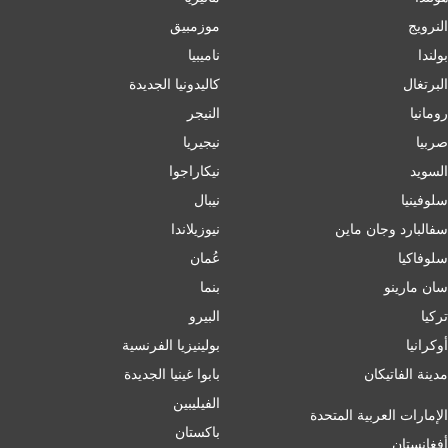
النرويج
موزمبيق
بولندا
ناميبيا
البرتغال
كاليدونيا الجديدة
رومانيا
النيجر
صربيا
نيجيريا
السويد
نيكاراجوا
سلوفينيا
نيبال
سفالبارد وجان ماين
نيوزيلاندا
سلوفاكيا
عُمان
سان مارينو
بنما
تركيا
البيرو
أوكرانيا
بولينيزيا الفرنسية
مدينة الفاتيكان
بابوا غينيا الجديدة
الفيليبين
الإمارات العربية المتحدة
باكستان
أفغانستان