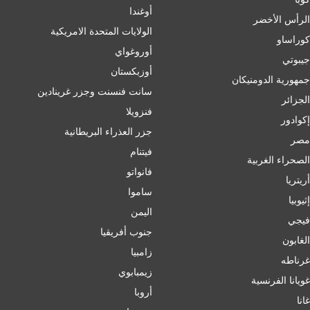
أوغندا
الرأس الأخضر
الولايات المتحدة الامريكية
كوراساو
أوروغواي
جيبوتي
أوزبكستان
جمهورية الدومنيكان
سانت فنسنت وجزر غرينادين
الجزائر
فنزويلا
إكوادور
جزر العذراء البريطانية
مصر
فيتنام
الصحراء الغربية
فانواتو
أريتريا
ساموا
إثيوبيا
اليمن
فيجي
جنوب أفريقيا
الغابون
زامبيا
غرناطه
زيمبابوي
غويانا الفرنسية
أروبا
غانا