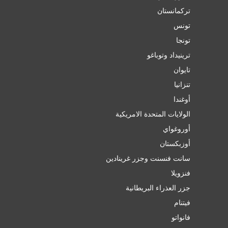
تركمانستان
تونس
تونجا
ترينيداد وتوباغو
تايوان
تنزانيا
أوغندا
الولايات المتحدة الامريكية
أوروغواي
أوزبكستان
سانت فنسنت وجزر غرينادين
فنزويلا
جزر العذراء البريطانية
فيتنام
فانواتو