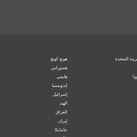
ربية المتحدة
هونغ كونغ
هندوراس
ډا
هاييتي
إندونيسيا
إسرائیل
الهند
العراق
إيران
جامايكا