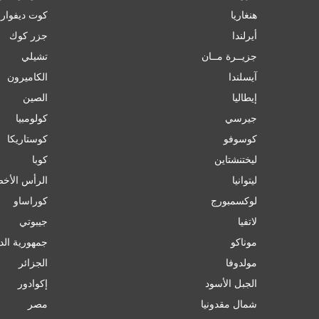
هنغاريا
كوت ديفوار
أيرلندا
جزر كوك
جزيــرة مــان
تشيلي
آيسلندا
الكاميرون
إﯾﻄﺎﻟﯿﺎ
الصين
جيرسي
کولومبیا
كوسوفو
كوستاريكا
ليختنشتاين
كوبا
ليتوانيا
الرأس الأخ
لوكسمبورج
كوراساو
لاتفيا
جيبوتي
موناكو
جمهورية الد
مولدوفا
الجزائر
الجبل الأسود
إكوادور
شمال مقدونيا
مصر