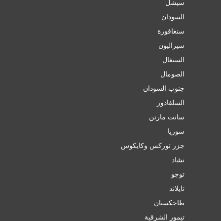
سيشل
السودان
سنغافورة
سيراليون
السنغال
الصومال
جنوب السودان
السلفادور
سانت مارتن
سوريا
جزر توركس وكايكوس
تشاد
توجو
تايلاند
طاجكستان
تيمور الشرقية