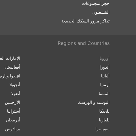
حجز لمجموعات
المُشغلون
تذاكر مرور السكك الحديدية
Regions and Countries
أوروبا
الإمارات الع
أندورا
أفغانستان
ألبانيا
انټیغوا وباربو
ارمنیا
أنجويلا
النمسا
أنغولا
البوسنة و الهرسك
الأرجنتين
بلجيكا
أسترالیا
بلغاریا
أذربيجان
سويسرا
بربادوس