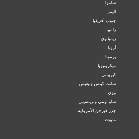
ساموا
اليمن
جنوب أفريقيا
زامبيا
زيمبابوي
أروبا
برمودا
ميكرونيزيا
كيريباتي
سانت كيتس ونيفيس
نيوي
ساو تومي وبرينسيبي
جزر فيرجن الأمريكية
مايوت