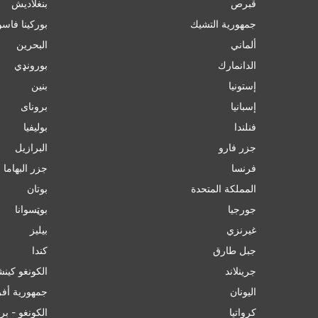
قبرص
بنغلاديش
جمهورية التشيك
بورکینا فاسو
ألماني
البحرين
الدانمارك
بورونډي
إستونيا
بنين
إسبانيا
برونای
فنلندا
بوليفيا
جزر فارو
البرازيل
فرنسا
جزر البهاما
المملكة المتحدة
بوتان
جورجيا
بوټسوانا
غيرنزي
بيليز
جبل طارق
ﻛﻨﺪا
جرينلاند
الكونغو كينشاسا
اليونان
جمهورية أفر
كرواتيا
الكونغو - بر