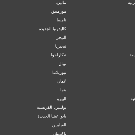
ربية
ماليزيا
موزمبيق
ناميبيا
كاليدونيا الجديدة
النيجر
نيجيريا
سية
نيكاراجوا
نيبال
نيوزيلاندا
عُمان
بنما
ئية
البيرو
بولينيزيا الفرنسية
بابوا غينيا الجديدة
الفيليبين
باكستان