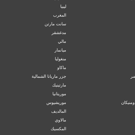
ليبيا
المغرب
سانت مارتن
مدغشقر
مالي
ميانمار
منغوليا
ماكاو
ضر
جزر ماريانا الشمالية
مارتينيك
موريتانيا
ومنيكان
موريشيوس
المالديف
مالاوي
المكسيك