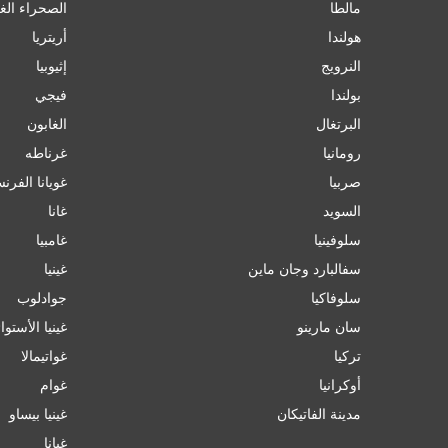
مالطا
الصحراء الغ
هولندا
أريتريا
النرويج
إثيوبيا
بولندا
فيجي
البرتغال
الغابون
رومانيا
غرناطه
صربيا
غويانا الفرن
السويد
غانا
سلوفينيا
غامبيا
سفالبارد وجان ماين
غينيا
سلوفاكيا
جوادلوب
سان مارينو
غينيا الأستوا
تركيا
غواتيمالا
أوكرانيا
غوام
مدينة الفاتيكان
غينيا بيساو
غيانا