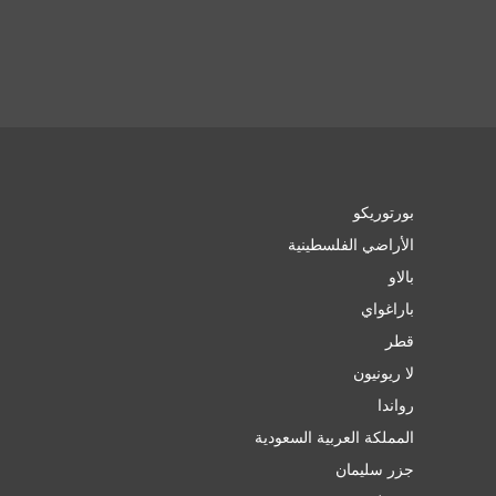
بورتوريكو
الأراضي الفلسطينية
بالاو
باراغواي
قطر
لا ريونيون
رواندا
المملكة العربية السعودية
جزر سليمان