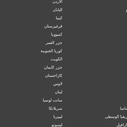
الأردن
اليابان
كينيا
قرغيزستان
کمبوډیا
جزر القمر
كوريا الجنوبية
الكويت
جزر كايمان
كازاخستان
لاوس
لبنان
سانت لوسيا
سريلانكا
يقيا الوسطى
ليبيريا
ازافيل
ليسوتو