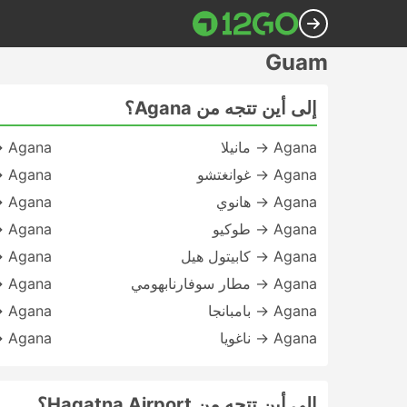
Guam
إلى أين تتجه من Agana؟
Agana → مانيلا
Agana → فيينا
Agana → غوانغتشو
Agana → مطار تشوبو سنترير
Agana → هانوي
Agana → كوتا
Agana → طوكيو
Agana → بويرتو برينسيسا
Agana → كابيتول هيل
Agana → أولونجابو
Agana → مطار سوفارنابهومي
Agana → بالي
Agana → بامبانجا
Agana → مطار هانيدا
Agana → ناغويا
Agana → مطار هونغ كونغ
إلى أين تتجه من Hagatna Airport؟