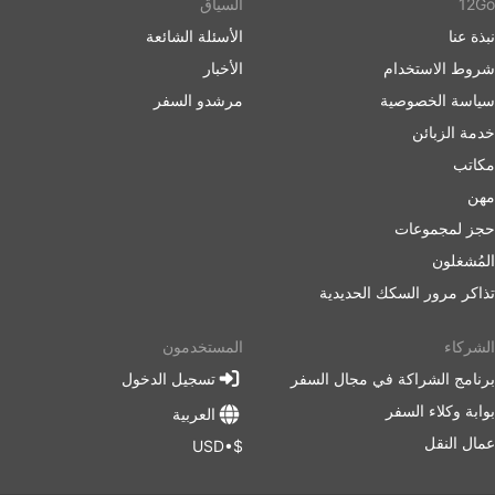
12Go
السياق
نبذة عنا
الأسئلة الشائعة
شروط الاستخدام
الأخبار
سياسة الخصوصية
مرشدو السفر
خدمة الزبائن
مكاتب
مهن
حجز لمجموعات
المُشغلون
تذاكر مرور السكك الحديدية
الشركاء
المستخدمون
برنامج الشراكة في مجال السفر
تسجيل الدخول
بوابة وكلاء السفر
العربية
عمال النقل
$•USD