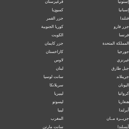
إستونيا
قرغيزستان
إسبانيا
کمبوډیا
فنلندا
جزر القمر
جزر فارو
كوريا الجنوبية
فرنسا
الكويت
المملكة المتحدة
جزر كايمان
جورجيا
كازاخستان
غيرنزي
لاوس
جبل طارق
لبنان
جرينلاند
سانت لوسيا
اليونان
سريلانكا
كرواتيا
ليبيريا
هنغاريا
ليسوتو
أيرلندا
ليبيا
جزيــرة مــان
المغرب
آيسلندا
سانت مارتن