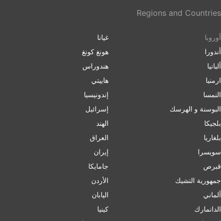
Regions and Countries
أوروبا
غيانا
أندورا
هونغ كونغ
ألبانيا
هندوراس
ارمنیا
هاييتي
النمسا
إندونيسيا
البوسنة و الهرسك
إسرائیل
بلجيكا
الهند
بلغاریا
العراق
سويسرا
إيران
قبرص
جامايكا
جمهورية التشيك
الأردن
ألماني
اليابان
الدانمارك
كينيا