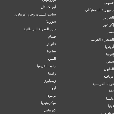
جيبوتي
أوزبكستان
جمهورية الدومنيكان
سانت فنسنت وجزر غرينادين
الجزائر
فنزويلا
إكوادور
جزر العذراء البريطانية
مصر
فيتنام
الصحراء الغربية
فانواتو
أريتريا
ساموا
إثيوبيا
اليمن
فيجي
جنوب أفريقيا
الغابون
زامبيا
غرناطه
زيمبابوي
غويانا الفرنسية
أروبا
غانا
برمودا
غامبيا
ميكرونيزيا
غينيا
كيريباتي
جوادلوب