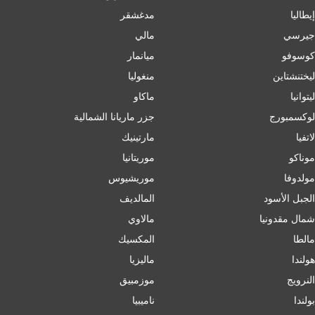
إﯾﻄﺎﻟﯿﺎ
مدغشقر
جيرسي
مالي
كوسوفو
ميانمار
ليختنشتاين
منغوليا
ليتوانيا
ماكاو
لوكسمبورج
جزر ماريانا الشمالية
لاتفيا
مارتينيك
موناكو
موريتانيا
مولدوفا
موريشيوس
الجبل الأسود
المالديف
شمال مقدونيا
مالاوي
مالطا
المكسيك
هولندا
ماليزيا
النرويج
موزمبيق
بولندا
ناميبيا