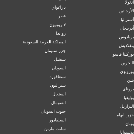
أنغولا
باراغواي
الأرجنتين
قطر
أسترالیا
لا ريونيون
أذربيجان
رواندا
بربادوس
المملكة العربية السعودية
بنغلاديش
جزر سليمان
بورکینا فاسو
سيشل
البحرين
السودان
بورونډي
سنغافورة
بنين
سيراليون
برونای
السنغال
بوليفيا
الصومال
البرازيل
جنوب السودان
جزر البهاما
السلفادور
بوتان
سانت مارتن
بوټسوانا