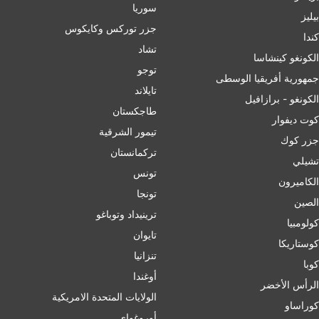
سوريا
بيليز
جزر توركس وكايكوس
ﻛﻨﺪا
تشاد
الكونغو كينشاسا
توجو
جمهورية أفريقيا الوسطى
تايلاند
الكونغو - برازافيل
طاجكستان
كوت ديفوار
تيمور الشرقية
جزر كوك
تركمانستان
تشيلي
تونس
الكاميرون
تونجا
الصين
ترينيداد وتوباغو
کولومبیا
تايوان
كوستاريكا
تنزانيا
كوبا
أوغندا
الرأس الأخضر
الولايات المتحدة الامريكية
كوراساو
أوروغواي