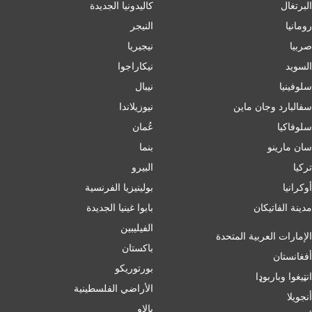
البرتغال
كاليدونيا الجديدة
رومانيا
النيجر
صربيا
نيجيريا
السويد
نيكاراجوا
سلوفينيا
نيبال
سفالبارد وجان ماين
نيوزيلاندا
سلوفاكيا
عُمان
سان مارينو
بنما
تركيا
البيرو
أوكرانيا
بولينيزيا الفرنسية
مدينة الفاتيكان
بابوا غينيا الجديدة
الفيليبين
الإمارات العربية المتحدة
باكستان
أفغانستان
بورتوريكو
انټیغوا وباربوډا
الأراضي الفلسطينية
أنجويلا
بالاو