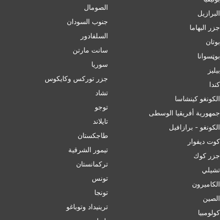
الصومال
البرازيل
جنوب السودان
جزر البهاما
السلفادور
بوتان
سانت مارتن
بوټسوانا
سوريا
بيليز
جزر توركس وكايكوس
ﻛﻨﺪا
تشاد
الكونغو كينشاسا
توجو
جمهورية أفريقيا الوسطى
تايلاند
الكونغو - برازافيل
طاجكستان
كوت ديفوار
تيمور الشرقية
جزر كوك
تركمانستان
تشيلي
تونس
الكاميرون
تونجا
الصين
ترينيداد وتوباغو
کولومبیا