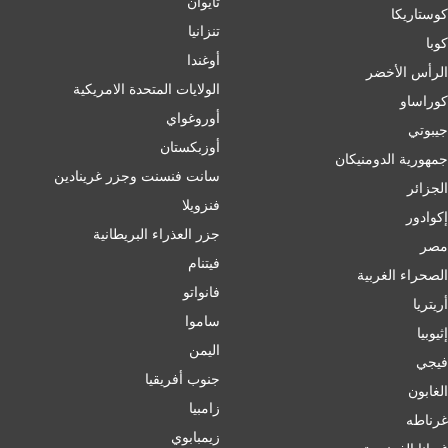
تايوان
كوستاريكا
تنزانيا
كوبا
أوغندا
الرأس الأخضر
الولايات المتحدة الامريكية
كوراساو
أوروغواي
جيبوتي
أوزبكستان
جمهورية الدومنيكان
سانت فنسنت وجزر غرينادين
الجزائر
فنزويلا
إكوادور
جزر العذراء البريطانية
مصر
فيتنام
الصحراء الغربية
فانواتو
أريتريا
ساموا
إثيوبيا
اليمن
فيجي
جنوب أفريقيا
الغابون
زامبيا
غرناطه
زيمبابوي