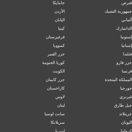
قبرص
جامايكا
جمهورية التشيك
الأردن
ألماني
اليابان
الدانمارك
كينيا
إستونيا
قرغيزستان
إسبانيا
کمبوډیا
فنلندا
جزر القمر
جزر فارو
كوريا الجنوبية
فرنسا
الكويت
المملكة المتحدة
جزر كايمان
جورجيا
كازاخستان
غيرنزي
لاوس
جبل طارق
لبنان
جرينلاند
سانت لوسيا
اليونان
سريلانكا
كرواتيا
ليبيريا