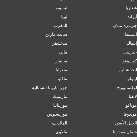
هنغاريا
ليسوتو
أيرلندا
ليبيا
جزيــرة مــان
المغرب
آيسلندا
سانت مارتن
إﯾﻄﺎﻟﯿﺎ
مدغشقر
جيرسي
مالي
كوسوفو
ميانمار
ليختنشتاين
منغوليا
ليتوانيا
ماكاو
لوكسمبورج
جزر ماريانا الشمالية
لاتفيا
مارتينيك
موناكو
موريتانيا
مولدوفا
موريشيوس
الجبل الأسود
المالديف
شمال مقدونيا
مالاوي