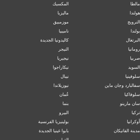
مالطا
المكسيك
هولندا
ماليزيا
النرويج
موزمبيق
بولندا
ناميبيا
البرتغال
كاليدونيا الجديدة
رومانيا
النيجر
صربيا
نيجيريا
السويد
نيكاراجوا
سلوفينيا
نيبال
سفالبارد وجان ماين
نيوزيلاندا
سلوفاكيا
عُمان
سان مارينو
بنما
تركيا
البيرو
أوكرانيا
بولينيزيا الفرنسية
مدينة الفاتيكان
بابوا غينيا الجديدة
الفيليبين