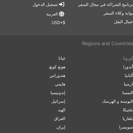
برنامج الشراكة في مجال السفر
تسجيل الدخول
بوابة وكلاء السفر
العربية
عمال النقل
$•USD
Regions and Countries
أوروبا
غيانا
أندورا
هونغ كونغ
ألبانيا
هندوراس
ارمنیا
هاييتي
النمسا
إندونيسيا
البوسنة و الهرسك
إسرائیل
بلجيكا
الهند
بلغاریا
العراق
سويسرا
إيران