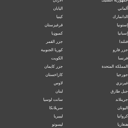
ألماني
اليابان
الدانمارك
كينيا
إستونيا
قرغيزستان
إسبانيا
کمبوډیا
فنلندا
جزر القمر
جزر فارو
كوريا الجنوبية
فرنسا
الكويت
المملكة المتحدة
جزر كايمان
جورجيا
كازاخستان
غيرنزي
لاوس
جبل طارق
لبنان
جرينلاند
سانت لوسيا
اليونان
سريلانكا
كرواتيا
ليبيريا
هنغاريا
ليسوتو