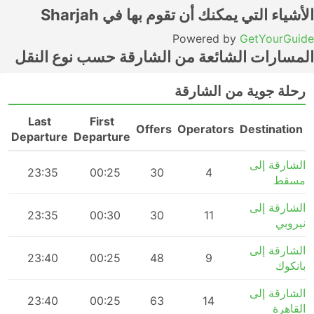
الأشياء التي يمكنك أن تقوم بها في Sharjah
Powered by
GetYourGuide
المسارات الشائعة من الشارقة حسب نوع النقل
رحلة جوية من الشارقة
Last
First
n
Offers
Operators
Destination
Departure
Departure
الشارقة إلى
m
23:35
00:25
30
4
مسقط
الشارقة إلى
m
23:35
00:30
30
11
نيروبي
الشارقة إلى
m
23:40
00:25
48
9
بانكوك
الشارقة إلى
m
23:40
00:25
63
14
القاهرة