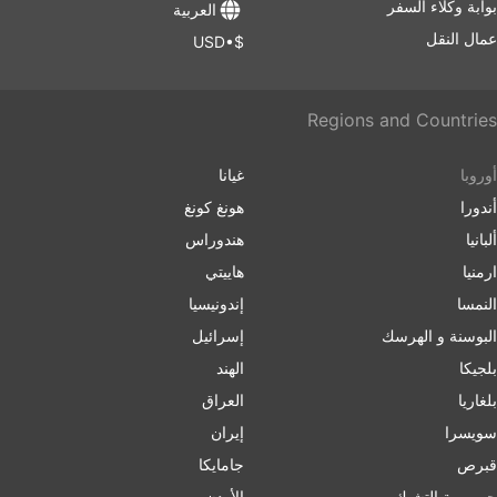
بوابة وكلاء السفر
العربية
عمال النقل
$•USD
Regions and Countries
أوروبا
غيانا
أندورا
هونغ كونغ
ألبانيا
هندوراس
ارمنیا
هاييتي
النمسا
إندونيسيا
البوسنة و الهرسك
إسرائیل
بلجيكا
الهند
بلغاریا
العراق
سويسرا
إيران
قبرص
جامايكا
جمهورية التشيك
الأردن