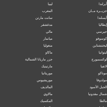
أيرلندا
ليبيا
جزيــرة مــان
المغرب
آيسلندا
سانت مارتن
إﯾﻄﺎﻟﯿﺎ
مدغشقر
جيرسي
مالي
كوسوفو
ميانمار
ليختنشتاين
منغوليا
ليتوانيا
ماكاو
لوكسمبورج
جزر ماريانا الشمالية
لاتفيا
مارتينيك
موناكو
موريتانيا
مولدوفا
موريشيوس
الجبل الأسود
المالديف
شمال مقدونيا
مالاوي
مالطا
المكسيك