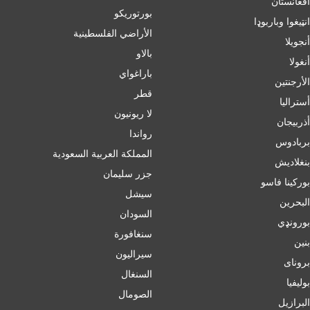
أفغانستان
بورتوريكو
انټیغوا وباربوډا
الأراضي الفلسطينية
أنجويلا
بالاو
أنغولا
باراغواي
الأرجنتين
قطر
أسترالیا
لا ريونيون
أذربيجان
رواندا
بربادوس
المملكة العربية السعودية
بنغلاديش
جزر سليمان
بورکینا فاسو
سيشل
البحرين
السودان
بورونډي
سنغافورة
بنين
سيراليون
برونای
السنغال
بوليفيا
الصومال
البرازيل