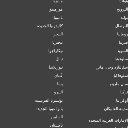
هولندا
ماليزيا
النرويج
موزمبيق
بولندا
ناميبيا
البرتغال
كاليدونيا الجديدة
رومانيا
النيجر
صربيا
نيجيريا
السويد
نيكاراجوا
سلوفينيا
نيبال
سفالبارد وجان ماين
نيوزيلاندا
سلوفاكيا
عُمان
سان مارينو
بنما
تركيا
البيرو
أوكرانيا
بولينيزيا الفرنسية
مدينة الفاتيكان
بابوا غينيا الجديدة
الفيليبين
الإمارات العربية المتحدة
باكستان