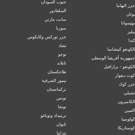
جنوب السودان
جزر البهاما
السلفادور
بوتان
سانت مارتن
بوټسوانا
سوريا
بيليز
جزر توركس وكايكوس
ﻛﻨﺪا
تشاد
الكونغو كينشاسا
توجو
جمهورية أفريقيا الوسطى
تايلاند
الكونغو - برازافيل
طاجكستان
كوت ديفوار
تيمور الشرقية
جزر كوك
تركمانستان
تشيلي
تونس
الكاميرون
تونجا
الصين
ترينيداد وتوباغو
کولومبیا
تايوان
كوستاريكا
تنزانيا