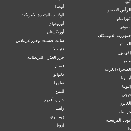
كوبا
أوغندا
الرأس الأخضر
الولايات المتحدة الامريكية
كوراساو
أوروغواي
جيبوتي
أوزبكستان
جمهورية الدومنيكان
سانت فنسنت وجزر غرينادين
الجزائر
فنزويلا
إكوادور
جزر العذراء البريطانية
مصر
فيتنام
الصحراء الغربية
فانواتو
أريتريا
ساموا
إثيوبيا
اليمن
فيجي
جنوب أفريقيا
الغابون
زامبيا
غرناطه
زيمبابوي
غويانا الفرنسية
أروبا
غانا