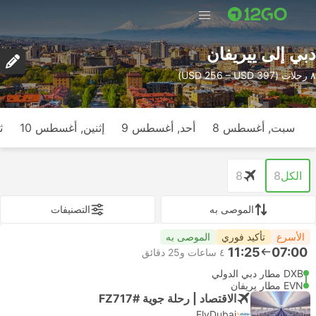
دبي إلى ييريفان
٨ رحلات (USD 256 – USD 397)
سبت, أغسطس 8
أحد, أغسطس 9
إثنين, أغسطس 10
ث
الكل
8
8
الموصى به
التصنيفات
الأسرع
تأكيد فوري
الموصى به
11:25
07:00
٤ ساعات و‫25 دقائق
DXB مطار دبي الدولي
EVN مطار يريفان
الاقتصاد | رحلة جوية #FZ717
FlyDubai