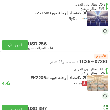
DXB مطار دبي الدولي
EVN مطار يريفان
الاقتصاد | رحلة جوية #FZ715
FlyDubai
USD 256
احجز الآن
شامل الضرائب
|
للبالغ
الأسرع
11:25
07:00
٤ ساعات و‫25 دقائق
DXB مطار دبي الدولي
EVN مطار يريفان
الاقتصاد | رحلة جوية #EK2206
4.4
Emirates
USD 397
احجز الآن