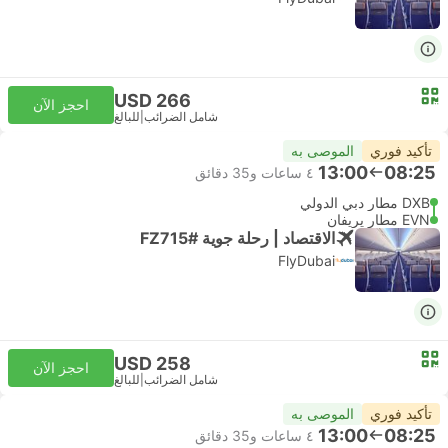
USD 266
احجز الآن
شامل الضرائب
|
للبالغ
تأكيد فوري
الموصى به
13:00
08:25
٤ ساعات و‫35 دقائق
DXB مطار دبي الدولي
EVN مطار يريفان
الاقتصاد | رحلة جوية #FZ715
FlyDubai
USD 258
احجز الآن
شامل الضرائب
|
للبالغ
تأكيد فوري
الموصى به
13:00
08:25
٤ ساعات و‫35 دقائق