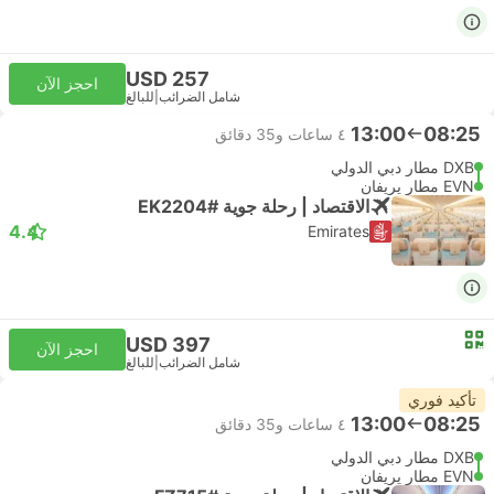
USD 257
احجز الآن
شامل الضرائب
|
للبالغ
13:00
08:25
٤ ساعات و‫35 دقائق
DXB مطار دبي الدولي
EVN مطار يريفان
الاقتصاد | رحلة جوية #EK2204
4.4
Emirates
USD 397
احجز الآن
شامل الضرائب
|
للبالغ
تأكيد فوري
13:00
08:25
٤ ساعات و‫35 دقائق
DXB مطار دبي الدولي
EVN مطار يريفان