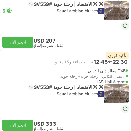
الاقتصاد | رحلة جوية #SV559
+1
5.0
Saudi Arabian Airlines
USD 207
احجز الآن
شامل الضرائب
|
للبالغ
تأكيد فوري
12:45
22:30
+1
١٥ ساعة و‫15 دقائق
DXB مطار دبي الدولي
الاتصال الذاتي | رحلة جوية+رحلة جوية
HAS Hail Airport
الاقتصاد | رحلة جوية #SV553
+1
Saudi Arabian Airlines
USD 333
احجز الآن
شامل الضرائب
|
للبالغ