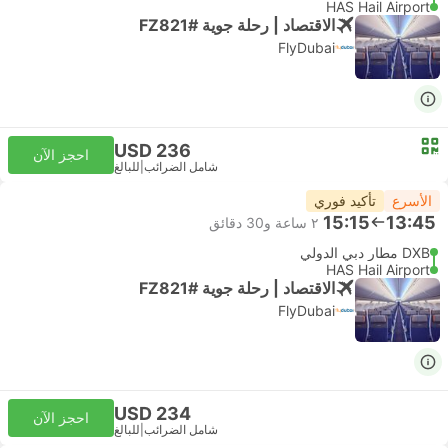
HAS Hail Airport
الاقتصاد | رحلة جوية #FZ821
FlyDubai
USD 236
احجز الآن
شامل الضرائب
|
للبالغ
الأسرع
تأكيد فوري
15:15
13:45
٢ ساعة و‫30 دقائق
DXB مطار دبي الدولي
HAS Hail Airport
الاقتصاد | رحلة جوية #FZ821
FlyDubai
USD 234
احجز الآن
شامل الضرائب
|
للبالغ