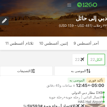
دبي إلى حائل
٢٢ رحلات (USD 159 – USD 481)
أحد, أغسطس 9
إثنين, أغسطس 10
ثلاثاء, أغسطس 11
الكل
22
22
الموصى به
التصنيفات
تأكيد فوري
الموصى به
12:45
05:00
٨ ساعات و‫45 دقائق
DXB مطار دبي الدولي
الاتصال الذاتي | رحلة جوية+رحلة جوية
HAS Hail Airport
الاقتصاد | رحلة جوية #SV593
+1