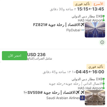
الأسرع
تأكيد فوري
15:15
13:45
٢ ساعة و‫30 دقائق
DXB مطار دبي الدولي
HAS Hail Airport
الاقتصاد | رحلة جوية #FZ821
FlyDubai
USD 236
احجز الآن
شامل الضرائب
|
للبالغ
تأكيد فوري
04:45
16:00
+1
١٣ ساعة و‫45 دقائق
DXB مطار دبي الدولي
الاتصال الذاتي | رحلة جوية+رحلة جوية
HAS Hail Airport
الاقتصاد | رحلة جوية #SV559
+1
Saudi Arabian Airlines