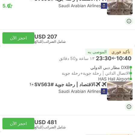
5.0
Saudi Arabian Airlines
USD 207
احجز الآن
شامل الضرائب
|
للبالغ
تأكيد فوري
الموصى به
23:30
10:40
١٣ ساعة و‫50 دقائق
DXB مطار دبي الدولي
الاتصال الذاتي | رحلة جوية+رحلة جوية
HAS Hail Airport
الاقتصاد | رحلة جوية #SV563
+1
Saudi Arabian Airlines
USD 481
احجز الآن
شامل الضرائب
|
للبالغ