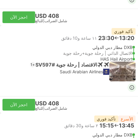
USD 408
احجز الآن
شامل الضرائب
|
للبالغ
تأكيد فوري
23:30
13:20
١١ ساعة و‫10 دقائق
DXB مطار دبي الدولي
الاتصال الذاتي | رحلة جوية+رحلة جوية
HAS Hail Airport
الاقتصاد | رحلة جوية #SV597
+1
Saudi Arabian Airlines
USD 408
احجز الآن
شامل الضرائب
|
للبالغ
الأسرع
تأكيد فوري
15:15
13:45
٢ ساعة و‫30 دقائق
DXB مطار دبي الدولي