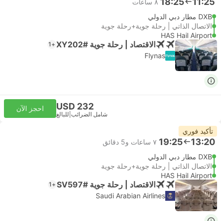
18:25
11:25
٨ ساعات
DXB مطار دبي الدولي
الاتصال الذاتي | رحلة جوية+رحلة جوية
HAS Hail Airport
الاقتصاد | رحلة جوية #XY202
+1
Flynas
USD 232
احجز الآن
شامل الضرائب
|
للبالغ
تأكيد فوري
19:25
13:20
٧ ساعات و‫5 دقائق
DXB مطار دبي الدولي
الاتصال الذاتي | رحلة جوية+رحلة جوية
HAS Hail Airport
الاقتصاد | رحلة جوية #SV597
+1
Saudi Arabian Airlines