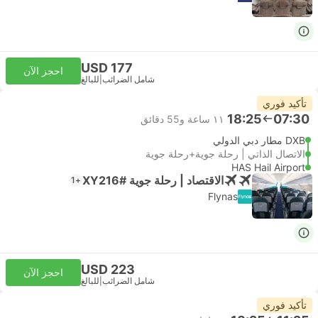
USD 177
احجز الآن
شامل الضرائب
|
للبالغ
تأكيد فوري
18:25
07:30
١١ ساعة و‫55 دقائق
DXB مطار دبي الدولي
الاتصال الذاتي | رحلة جوية+رحلة جوية
HAS Hail Airport
الاقتصاد | رحلة جوية #XY216
+1
Flynas
USD 223
احجز الآن
شامل الضرائب
|
للبالغ
تأكيد فوري