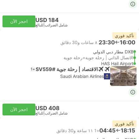
USD 184
احجز الآن
شامل الضرائب
|
للبالغ
تأكيد فوري
23:30
16:00
٨ ساعات و‫30 دقائق
DXB مطار دبي الدولي
الاتصال الذاتي | رحلة جوية+رحلة جوية
HAS Hail Airport
الاقتصاد | رحلة جوية #SV559
+1
Saudi Arabian Airlines
USD 408
احجز الآن
شامل الضرائب
|
للبالغ
تأكيد فوري
04:45
18:15
+1
١١ ساعة و‫30 دقائق