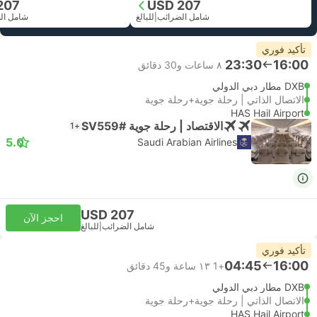
207
USD 207
شامل الضرائب
|
للبالغ
شامل ال
تأكيد فوري
23:30
16:00
٨ ساعات و‫30 دقائق
DXB مطار دبي الدولي
الاتصال الذاتي | رحلة جوية+رحلة جوية
HAS Hail Airport
الاقتصاد | رحلة جوية #SV559
+1
5.0
Saudi Arabian Airlines
USD 207
احجز الآن
شامل الضرائب
|
للبالغ
تأكيد فوري
04:45
16:00
+1
١٣ ساعة و‫45 دقائق
DXB مطار دبي الدولي
الاتصال الذاتي | رحلة جوية+رحلة جوية
HAS Hail Airport