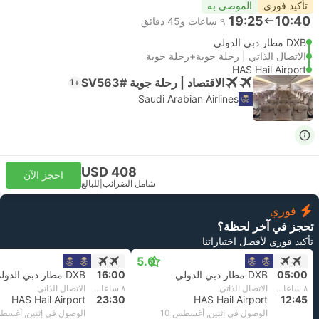
تأكيد فوري
الموصى به
19:25
10:40
٩ ساعات و‫45 دقائق
DXB مطار دبي الدولي
الاتصال الذاتي | رحلة جوية+رحلة جوية
HAS Hail Airport
الاقتصاد | رحلة جوية #SV563
+1
Saudi Arabian Airlines
USD 408
احجز الآن
شامل الضرائب
|
للبالغ
فوري
تحجز في آخر لحظة؟
تأكيد فوري لأفضل اختياراتنا
5.0
05:00
DXB مطار دبي الدولي
16:00
DXB مطار دبي الدولي
٨ ساعات و‫45 دقائق
الاتصال الذاتي
٨ ساعات و‫30 دقائق
الاتصال الذاتي
HAS Hail Airport
23:30
HAS Hail Airport
12:45
الوصول في إثنين, أغسطس 10
الوصول في إثنين, أغسطس