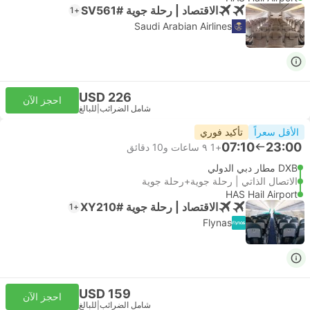
الاقتصاد | رحلة جوية #SV561
+1
Saudi Arabian Airlines
USD 226
احجز الآن
شامل الضرائب
|
للبالغ
الأقل سعراً
تأكيد فوري
07:10
23:00
+1
٩ ساعات و‫10 دقائق
DXB مطار دبي الدولي
الاتصال الذاتي | رحلة جوية+رحلة جوية
HAS Hail Airport
الاقتصاد | رحلة جوية #XY210
+1
Flynas
USD 159
احجز الآن
شامل الضرائب
|
للبالغ