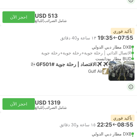
USD 513
احجز الآن
شامل الضرائب
|
للبالغ
تأكيد فوري
19:35
07:55
١٣ ساعة و‫40 دقائق
DXB مطار دبي الدولي
الاتصال الذاتي | رحلة جوية+رحلة جوية+رحلة جوية
BUD مطار بودابست
الاقتصاد | رحلة جوية #GF501
+2
Gulf Air
USD 1319
احجز الآن
شامل الضرائب
|
للبالغ
تأكيد فوري
22:25
08:55
١٥ ساعة و‫30 دقائق
DXB مطار دبي الدولي