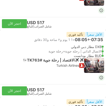
USD 517
احجز الآن
شامل الضرائب
|
للبالغ
الأقل سعراً
تأكيد فوري
08:05
07:35
+1
1 يوم و٢ ساعة و‫30 دقائق
DXB مطار دبي الدولي
الاتصال الذاتي | رحلة جوية+رحلة جوية
BUD مطار بودابست
الاقتصاد | رحلة جوية #TK763
+1
Turkish Airlines
USD 517
احجز الآن
شامل الضرائب
|
للبالغ
الأقل سعراً
تأكيد فوري