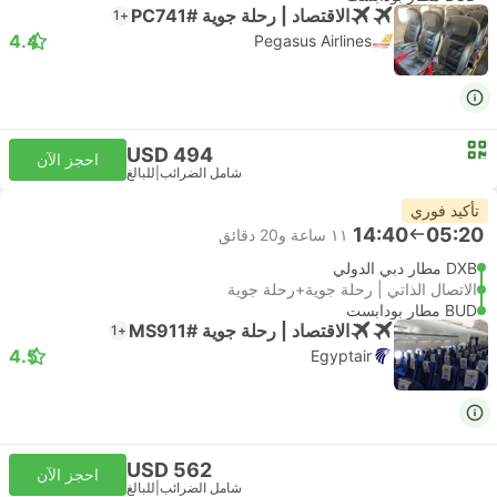
الاقتصاد | رحلة جوية #PC741
+1
4.4
Pegasus Airlines
USD 494
احجز الآن
شامل الضرائب
|
للبالغ
تأكيد فوري
14:40
05:20
١١ ساعة و‫20 دقائق
DXB مطار دبي الدولي
الاتصال الذاتي | رحلة جوية+رحلة جوية
BUD مطار بودابست
الاقتصاد | رحلة جوية #MS911
+1
4.5
Egyptair
USD 562
احجز الآن
شامل الضرائب
|
للبالغ