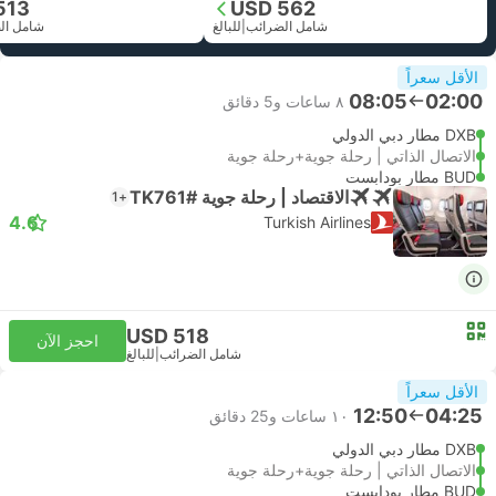
513
USD 562
شامل الضرائب
|
للبالغ
شامل ال
الأقل سعراً
08:05
02:00
٨ ساعات و‫5 دقائق
DXB مطار دبي الدولي
الاتصال الذاتي | رحلة جوية+رحلة جوية
BUD مطار بودابست
الاقتصاد | رحلة جوية #TK761
+1
4.6
Turkish Airlines
USD 518
احجز الآن
شامل الضرائب
|
للبالغ
الأقل سعراً
12:50
04:25
١٠ ساعات و‫25 دقائق
DXB مطار دبي الدولي
الاتصال الذاتي | رحلة جوية+رحلة جوية
BUD مطار بودابست