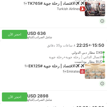
الاقتصاد | رحلة جوية #TK765
+1
Turkish Airlines
USD 636
احجز الآن
شامل الضرائب
|
للبالغ
22:25
15:50
٨ ساعات و‫35 دقائق
DXB مطار دبي الدولي
الاتصال الذاتي | رحلة جوية+رحلة جوية
BUD مطار بودابست
الاقتصاد | رحلة جوية #EK125
+1
Emirates
+1
USD 2898
احجز الآن
شامل الضرائب
|
للبالغ