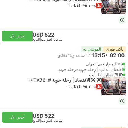
Turkish Airlines
USD 522
احجز الآن
شامل الضرائب
|
للبالغ
تأكيد فوري
الموصى به
13:15
02:00
١٣ ساعة و‫15 دقائق
DXB مطار دبي الدولي
الاتصال الذاتي | رحلة جوية+رحلة جوية
BUD مطار بودابست
الاقتصاد | رحلة جوية #TK761
+1
Turkish Airlines
USD 522
احجز الآن
شامل الضرائب
|
للبالغ