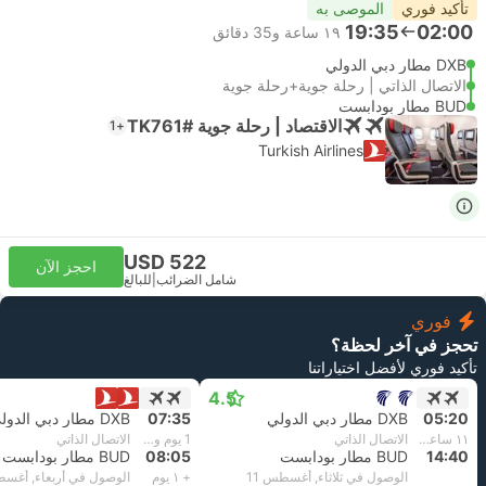
تأكيد فوري
الموصى به
19:35
02:00
١٩ ساعة و‫35 دقائق
DXB مطار دبي الدولي
الاتصال الذاتي | رحلة جوية+رحلة جوية
BUD مطار بودابست
الاقتصاد | رحلة جوية #TK761
+1
Turkish Airlines
USD 522
احجز الآن
شامل الضرائب
|
للبالغ
فوري
تحجز في آخر لحظة؟
تأكيد فوري لأفضل اختياراتنا
4.5
05:20
DXB مطار دبي الدولي
07:35
DXB مطار دبي الدولي
١١ ساعة و‫20 دقائق
الاتصال الذاتي
1 يوم و٢ ساعة و‫30 دقائق
الاتصال الذاتي
14:40
BUD مطار بودابست
08:05
BUD مطار بودابست
الوصول في ثلاثاء, أغسطس 11
+ ١ يوم
الوصول في أربعاء, أغسط