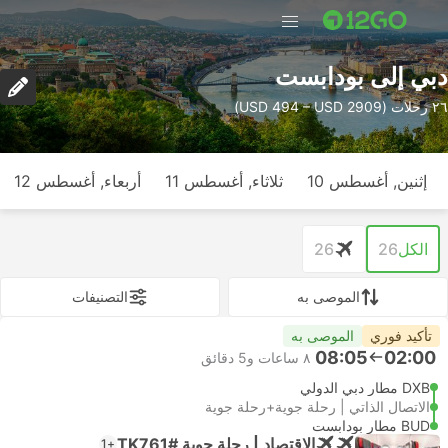
دبي إلى بودابست
٢٦ رحلات (USD 494 – USD 2909)
إثنين, أغسطس 10
ثلاثاء, أغسطس 11
أربعاء, أغسطس 12
الكل
26
26
الموصى به
التصنيفات
تأكيد فوري
الموصى به
08:05
02:00
٨ ساعات و‫5 دقائق
DXB مطار دبي الدولي
الاتصال الذاتي | رحلة جوية+رحلة جوية
BUD مطار بودابست
الاقتصاد | رحلة جوية #TK761
+1