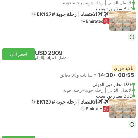
الاتصال الذاتي | رحلة جوية+رحلة جوية
BUD مطار بودابست
الاقتصاد | رحلة جوية #EK127
+1
Emirates
+1
USD 2909
احجز الآن
شامل الضرائب
|
للبالغ
تأكيد فوري
14:30
08:55
٧ ساعات و‫35 دقائق
DXB مطار دبي الدولي
الاتصال الذاتي | رحلة جوية+رحلة جوية
BUD مطار بودابست
الاقتصاد | رحلة جوية #EK127
+1
Emirates
+1