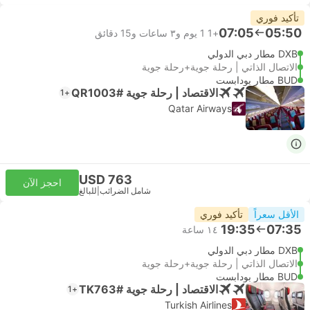
تأكيد فوري
07:05
05:50
+1
1 يوم و٣ ساعات و‫15 دقائق
DXB مطار دبي الدولي
الاتصال الذاتي | رحلة جوية+رحلة جوية
BUD مطار بودابست
الاقتصاد | رحلة جوية #QR1003
+1
Qatar Airways
USD 763
احجز الآن
شامل الضرائب
|
للبالغ
الأقل سعراً
تأكيد فوري
19:35
07:35
١٤ ساعة
DXB مطار دبي الدولي
الاتصال الذاتي | رحلة جوية+رحلة جوية
BUD مطار بودابست
الاقتصاد | رحلة جوية #TK763
+1
Turkish Airlines