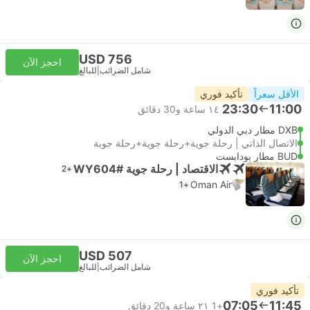
USD 756
احجز الآن
شامل الضرائب
|
للبالغ
الأقل سعراً
تأكيد فوري
23:30
11:00
١٤ ساعة و‫30 دقائق
DXB مطار دبي الدولي
الاتصال الذاتي | رحلة جوية+رحلة جوية+رحلة جوية
BUD مطار بودابست
الاقتصاد | رحلة جوية #WY604
+2
Oman Air
+1
USD 507
احجز الآن
شامل الضرائب
|
للبالغ
تأكيد فوري
07:05
11:45
+1
٢١ ساعة و‫20 دقائق