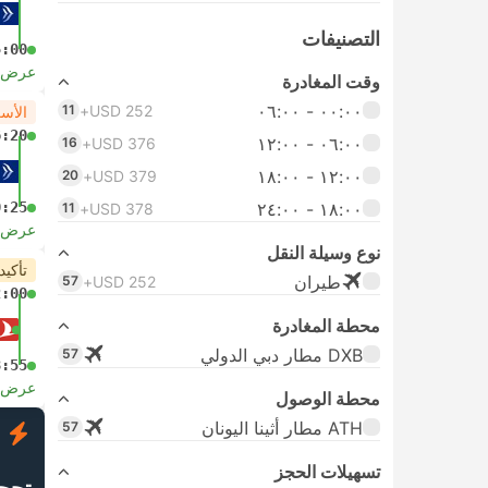
التصنيفات
5:00
عرض ا
وقت المغادرة
٠٠:٠٠ ‏- ٠٦:٠٠
11
USD 252+
الأس
6:20
٠٦:٠٠ ‏- ١٢:٠٠
16
USD 376+
١٢:٠٠ ‏- ١٨:٠٠
20
USD 379+
١٨:٠٠ ‏-‏ ٢٤:٠٠
0:25
11
USD 378+
عرض ا
نوع وسيلة النقل
تأكيد
طيران
57
USD 252+
2:00
محطة المغادرة
DXB مطار دبي الدولي
57
8:55
عرض ا
محطة الوصول
ATH مطار أثينا اليونان
57
ف
تسهيلات الحجز