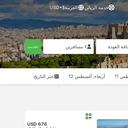
خدمة الزبائن
العربية
$•USD
فة العودة
٢ مسافرين
تحديث
طس 11
أربعاء, أغسطس 12
اختر التاريخ
USD 676