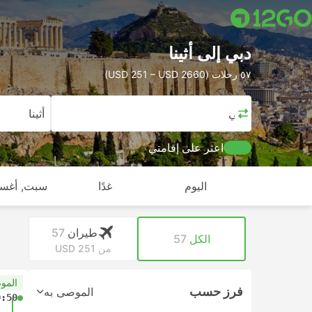
دبي إلى أثينا
٥٧ رحلات (USD 251 – USD 2660)
دبي
أثينا
اعثر على إقامتي
اليوم
غدًا
سبت, أغس
طيران
57
الكل
57
من USD 251
المو
فرز حسب
الموصى به
0:50