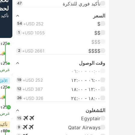
تحج
تأكيد فوري للتذكرة
47
لحظ
السعر
تأكيد 
$
54
USD 252+
$$
1
USD 1055+
$$$
4:25
$$$$
2
USD 2661+
وقت الوصول
9:25
عرض ا
٠٠:٠٠ ‏- ٠٦:٠٠
٠٦:٠٠ ‏- ١٢:٠٠
19
USD 252+
الأقل
4:25
١٢:٠٠ ‏- ١٨:٠٠
12
USD 387+
١٨:٠٠ ‏-‏ ٢٤:٠٠
26
USD 326+
9:25
+1
المُشغلون
عرض ا
Egyptair
15
تأكيد
Qatar Airways
9
5:00