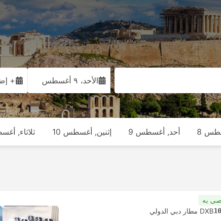
الأحد، ٩ أغسطس
+ إضا
طس 8
أحد, أغسطس 9
إثنين, أغسطس 10
ثلاثاء, أغس
صى به
1
DXB مطار دبي الدولي