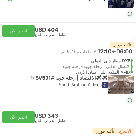
USD 404
احجز الآن
شامل الضرائب
|
للبالغ
تأكيد فوري
12:10
06:00
٧ ساعات و‫10 دقائق
DXB مطار دبي الدولي
الاتصال الذاتي | رحلة جوية+رحلة جوية
AMM الملكة علياء عمان الأردن
الاقتصاد | رحلة جوية #SV591
+1
Saudi Arabian Airlines
USD 343
احجز الآن
شامل الضرائب
|
للبالغ
الأسرع
تأكيد فوري