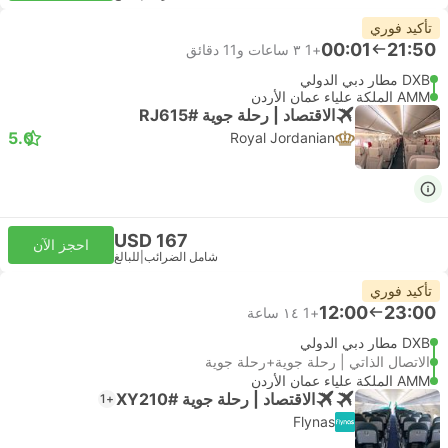
تأكيد فوري
00:01
21:50
+1
٣ ساعات و‫11 دقائق
DXB مطار دبي الدولي
AMM الملكة علياء عمان الأردن
الاقتصاد | رحلة جوية #RJ615
5.0
Royal Jordanian
USD 167
احجز الآن
شامل الضرائب
|
للبالغ
تأكيد فوري
12:00
23:00
+1
١٤ ساعة
DXB مطار دبي الدولي
الاتصال الذاتي | رحلة جوية+رحلة جوية
AMM الملكة علياء عمان الأردن
الاقتصاد | رحلة جوية #XY210
+1
Flynas