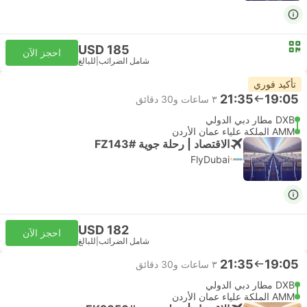
USD 185
احجز الآن
شامل الضرائب
|
للبالغ
تأكيد فوري
21:35
19:05
٣ ساعات و‫30 دقائق
DXB مطار دبي الدولي
AMM الملكة علياء عمان الأردن
الاقتصاد | رحلة جوية #FZ143
FlyDubai
USD 182
احجز الآن
شامل الضرائب
|
للبالغ
21:35
19:05
٣ ساعات و‫30 دقائق
DXB مطار دبي الدولي
AMM الملكة علياء عمان الأردن