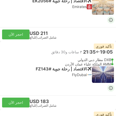
الاقتصاد | رحلة جوية #EK2056
Emirates
USD 211
احجز الآن
شامل الضرائب
|
للبالغ
تأكيد فوري
21:35
19:05
٣ ساعات و‫30 دقائق
DXB مطار دبي الدولي
AMM الملكة علياء عمان الأردن
الاقتصاد | رحلة جوية #FZ143
FlyDubai
USD 183
احجز الآن
شامل الضرائب
|
للبالغ
تأكيد فوري