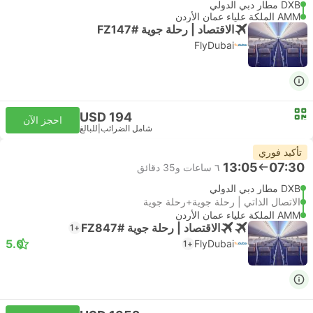
DXB مطار دبي الدولي
AMM الملكة علياء عمان الأردن
الاقتصاد | رحلة جوية #FZ147
FlyDubai
USD 194
احجز الآن
شامل الضرائب
|
للبالغ
تأكيد فوري
13:05
07:30
٦ ساعات و‫35 دقائق
DXB مطار دبي الدولي
الاتصال الذاتي | رحلة جوية+رحلة جوية
AMM الملكة علياء عمان الأردن
الاقتصاد | رحلة جوية #FZ847
+1
5.0
FlyDubai
+1