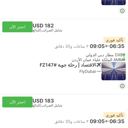
USD 182
احجز الآن
شامل الضرائب
|
للبالغ
تأكيد فوري
09:05
06:35
٣ ساعات و‫30 دقائق
DXB مطار دبي الدولي
AMM الملكة علياء عمان الأردن
الاقتصاد | رحلة جوية #FZ147
FlyDubai
USD 183
احجز الآن
شامل الضرائب
|
للبالغ
تأكيد فوري
09:05
06:35
٣ ساعات و‫30 دقائق