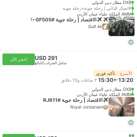
DXB مطار دبي الدولي
الاتصال الذاتي | رحلة جوية+رحلة جوية
AMM الملكة علياء عمان الأردن
الاقتصاد | رحلة جوية #GF505
+1
Gulf Air
USD 291
احجز الآن
شامل الضرائب
|
للبالغ
الأسرع
تأكيد فوري
15:30
13:20
٣ ساعات و‫10 دقائق
DXB مطار دبي الدولي
AMM الملكة علياء عمان الأردن
الاقتصاد | رحلة جوية #RJ611
Royal Jordanian