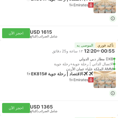
Emirates
+1
USD 1615
احجز الآن
شامل الضرائب
|
للبالغ
تأكيد فوري
الموصى به
12:20
00:55
١٢ ساعة و‫25 دقائق
DXB مطار دبي الدولي
الاتصال الذاتي | رحلة جوية+رحلة جوية
AMM الملكة علياء عمان الأردن
الاقتصاد | رحلة جوية #EK815
+1
Emirates
+1
USD 1365
احجز الآن
شامل الضرائب
|
للبالغ