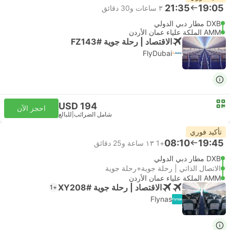
21:35
19:05
٣ ساعات و‫30 دقائق
DXB مطار دبي الدولي
AMM الملكة علياء عمان الأردن
الاقتصاد | رحلة جوية #FZ143
FlyDubai
USD 194
احجز الآن
شامل الضرائب
|
للبالغ
تأكيد فوري
08:10
19:45
+1
١٣ ساعة و‫25 دقائق
DXB مطار دبي الدولي
الاتصال الذاتي | رحلة جوية+رحلة جوية
AMM الملكة علياء عمان الأردن
الاقتصاد | رحلة جوية #XY208
+1
Flynas