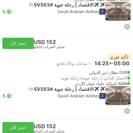
الاقتصاد | رحلة جوية #SV593
+1
5.0
Saudi Arabian Airlines
USD 152
احجز الآن
شامل الضرائب
|
للبالغ
تأكيد فوري
14:25
05:00
١٠ ساعات و‫25 دقائق
DXB مطار دبي الدولي
الاتصال الذاتي | رحلة جوية+رحلة جوية
AMM الملكة علياء عمان الأردن
الاقتصاد | رحلة جوية #SV593
+1
5.0
Saudi Arabian Airlines
USD 152
احجز الآن
شامل الضرائب
|
للبالغ