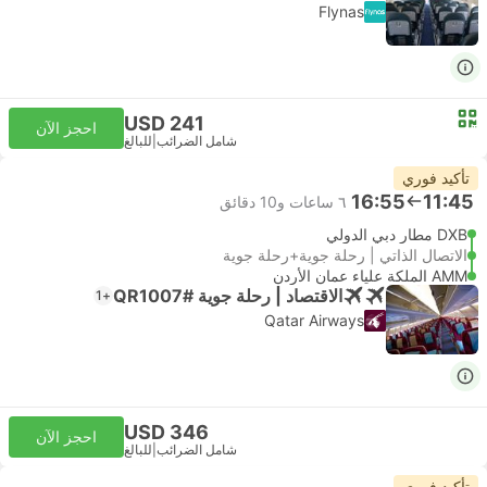
Flynas
USD 241
احجز الآن
شامل الضرائب
|
للبالغ
تأكيد فوري
16:55
11:45
٦ ساعات و‫10 دقائق
DXB مطار دبي الدولي
الاتصال الذاتي | رحلة جوية+رحلة جوية
AMM الملكة علياء عمان الأردن
الاقتصاد | رحلة جوية #QR1007
+1
Qatar Airways
USD 346
احجز الآن
شامل الضرائب
|
للبالغ
تأكيد فوري