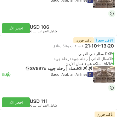
Saudi Arabian Airlines
USD 106
احجز الآن
شامل الضرائب
|
للبالغ
الأقل سعراً
تأكيد فوري
21:10
13:20
٨ ساعات و‫50 دقائق
DXB مطار دبي الدولي
الاتصال الذاتي | رحلة جوية+رحلة جوية
AMM الملكة علياء عمان الأردن
الاقتصاد | رحلة جوية #SV597
+1
5.0
Saudi Arabian Airlines
USD 111
احجز الآن
شامل الضرائب
|
للبالغ
تأكيد فوري