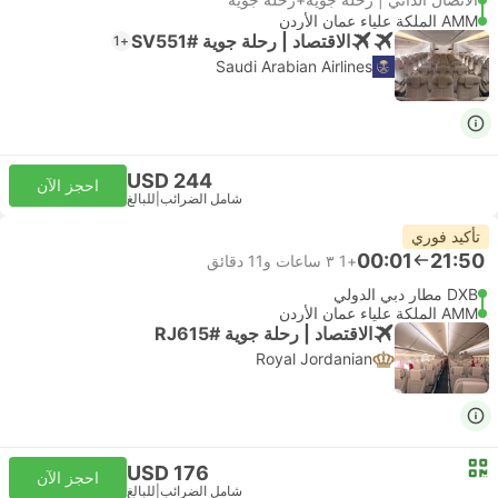
AMM الملكة علياء عمان الأردن
الاقتصاد | رحلة جوية #SV551
+1
Saudi Arabian Airlines
USD 244
احجز الآن
شامل الضرائب
|
للبالغ
تأكيد فوري
00:01
21:50
+1
٣ ساعات و‫11 دقائق
DXB مطار دبي الدولي
AMM الملكة علياء عمان الأردن
الاقتصاد | رحلة جوية #RJ615
Royal Jordanian
USD 176
احجز الآن
شامل الضرائب
|
للبالغ