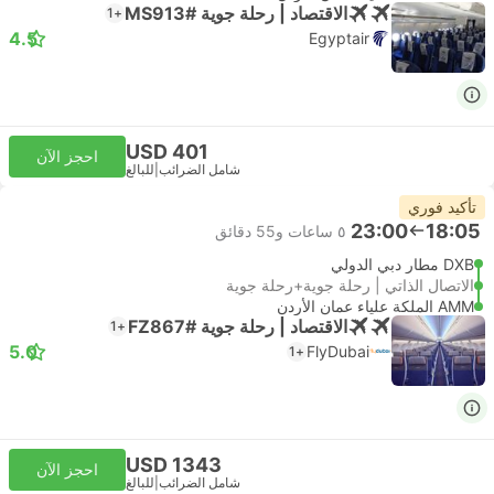
الاقتصاد | رحلة جوية #MS913
+1
4.5
Egyptair
USD 401
احجز الآن
شامل الضرائب
|
للبالغ
تأكيد فوري
23:00
18:05
٥ ساعات و‫55 دقائق
DXB مطار دبي الدولي
الاتصال الذاتي | رحلة جوية+رحلة جوية
AMM الملكة علياء عمان الأردن
الاقتصاد | رحلة جوية #FZ867
+1
5.0
FlyDubai
+1
USD 1343
احجز الآن
شامل الضرائب
|
للبالغ