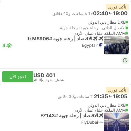
تأكيد فوري
02:40
19:00
+1
٨ ساعات و‫40 دقائق
DXB مطار دبي الدولي
الاتصال الذاتي | رحلة جوية+رحلة جوية
AMM الملكة علياء عمان الأردن
الاقتصاد | رحلة جوية #MS906
+1
4.5
Egyptair
USD 401
احجز الآن
شامل الضرائب
|
للبالغ
تأكيد فوري
21:35
19:05
٣ ساعات و‫30 دقائق
DXB مطار دبي الدولي
AMM الملكة علياء عمان الأردن
الاقتصاد | رحلة جوية #FZ143
FlyDubai