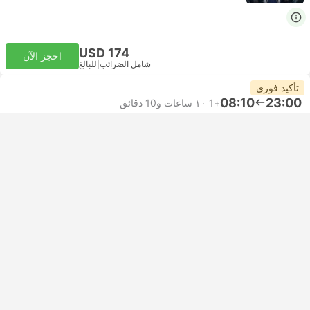
USD 174
احجز الآن
شامل الضرائب
|
للبالغ
تأكيد فوري
08:10
23:00
+1
١٠ ساعات و‫10 دقائق
DXB مطار دبي الدولي
الاتصال الذاتي | رحلة جوية+رحلة جوية
AMM الملكة علياء عمان الأردن
الاقتصاد | رحلة جوية #XY210
+1
Flynas
USD 190
احجز الآن
شامل الضرائب
|
للبالغ
عرض المزيد