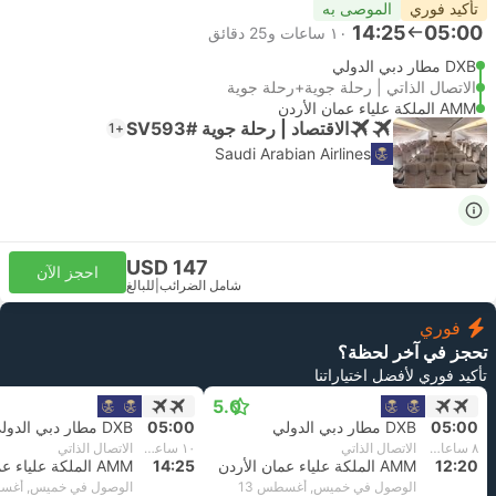
تأكيد فوري
الموصى به
14:25
05:00
١٠ ساعات و‫25 دقائق
DXB مطار دبي الدولي
الاتصال الذاتي | رحلة جوية+رحلة جوية
AMM الملكة علياء عمان الأردن
الاقتصاد | رحلة جوية #SV593
+1
Saudi Arabian Airlines
USD 147
احجز الآن
شامل الضرائب
|
للبالغ
فوري
تحجز في آخر لحظة؟
تأكيد فوري لأفضل اختياراتنا
5.0
05:00
DXB مطار دبي الدولي
05:00
DXB مطار دبي الدولي
٨ ساعات و‫20 دقائق
الاتصال الذاتي
١٠ ساعات و‫25 دقائق
الاتصال الذاتي
12:20
AMM الملكة علياء عمان الأردن
14:25
AMM الملكة علياء عمان الأردن
الوصول في خميس, أغسطس 13
الوصول في خميس, أغسط