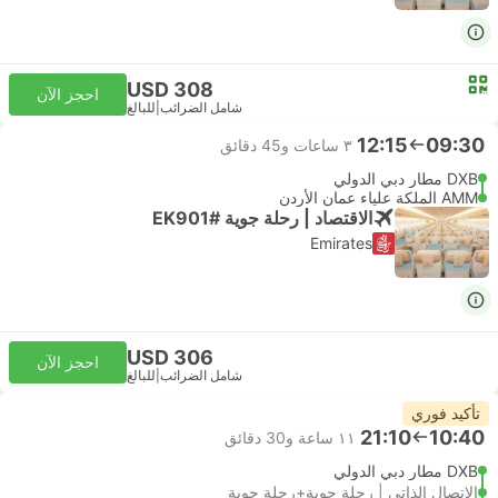
USD 308
احجز الآن
شامل الضرائب
|
للبالغ
12:15
09:30
٣ ساعات و‫45 دقائق
DXB مطار دبي الدولي
AMM الملكة علياء عمان الأردن
الاقتصاد | رحلة جوية #EK901
Emirates
USD 306
احجز الآن
شامل الضرائب
|
للبالغ
تأكيد فوري
21:10
10:40
١١ ساعة و‫30 دقائق
DXB مطار دبي الدولي
الاتصال الذاتي | رحلة جوية+رحلة جوية