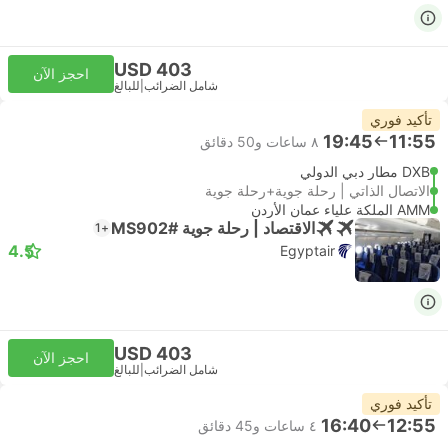
USD 403
احجز الآن
شامل الضرائب
|
للبالغ
تأكيد فوري
19:45
11:55
٨ ساعات و‫50 دقائق
DXB مطار دبي الدولي
الاتصال الذاتي | رحلة جوية+رحلة جوية
AMM الملكة علياء عمان الأردن
الاقتصاد | رحلة جوية #MS902
+1
4.5
Egyptair
USD 403
احجز الآن
شامل الضرائب
|
للبالغ
تأكيد فوري
16:40
12:55
٤ ساعات و‫45 دقائق