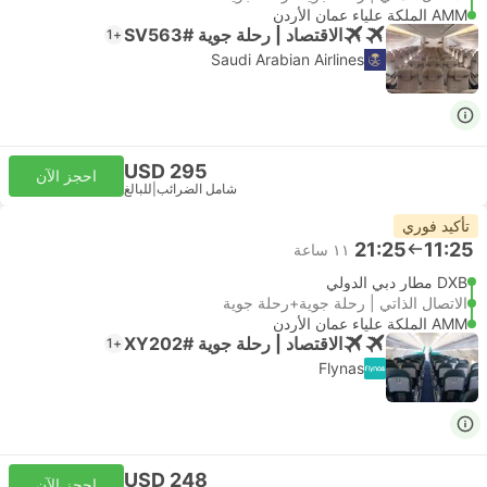
AMM الملكة علياء عمان الأردن
الاقتصاد | رحلة جوية #SV563
+1
Saudi Arabian Airlines
USD 295
احجز الآن
شامل الضرائب
|
للبالغ
تأكيد فوري
21:25
11:25
١١ ساعة
DXB مطار دبي الدولي
الاتصال الذاتي | رحلة جوية+رحلة جوية
AMM الملكة علياء عمان الأردن
الاقتصاد | رحلة جوية #XY202
+1
Flynas
USD 248
احجز الآن