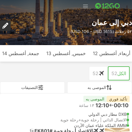
دبي إلى عمان
٥٢ رحلات (USD 106 – USD 1615)
أربعاء, أغسطس 12
خميس, أغسطس 13
جمعة, أغسطس 14
الكل
52
52
الموصى به
التصنيفات
تأكيد فوري
الموصى به
12:10
00:10
١٣ ساعة
DXB مطار دبي الدولي
الاتصال الذاتي | رحلة جوية+رحلة جوية
AMM الملكة علياء عمان الأردن
الاقتصاد | رحلة جوية #EK801
+1