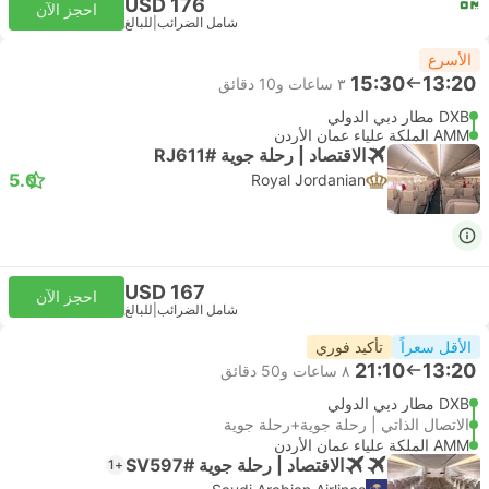
USD 176
احجز الآن
شامل الضرائب
|
للبالغ
الأسرع
15:30
13:20
٣ ساعات و‫10 دقائق
DXB مطار دبي الدولي
AMM الملكة علياء عمان الأردن
الاقتصاد | رحلة جوية #RJ611
5.0
Royal Jordanian
USD 167
احجز الآن
شامل الضرائب
|
للبالغ
الأقل سعراً
تأكيد فوري
21:10
13:20
٨ ساعات و‫50 دقائق
DXB مطار دبي الدولي
الاتصال الذاتي | رحلة جوية+رحلة جوية
AMM الملكة علياء عمان الأردن
الاقتصاد | رحلة جوية #SV597
+1