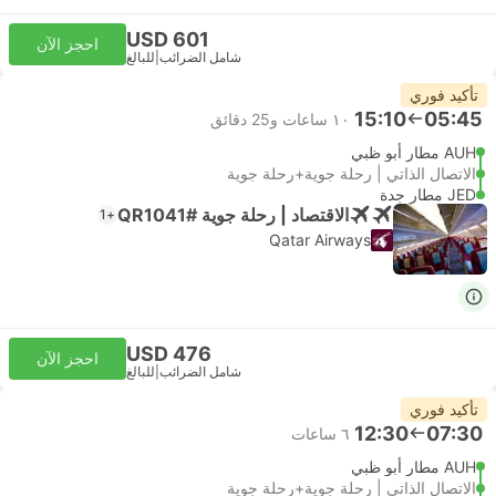
USD 601
احجز الآن
شامل الضرائب
|
للبالغ
تأكيد فوري
15:10
05:45
١٠ ساعات و‫25 دقائق
AUH مطار أبو ظبي
الاتصال الذاتي | رحلة جوية+رحلة جوية
JED مطار جدة
الاقتصاد | رحلة جوية #QR1041
+1
Qatar Airways
USD 476
احجز الآن
شامل الضرائب
|
للبالغ
تأكيد فوري
12:30
07:30
٦ ساعات
AUH مطار أبو ظبي
الاتصال الذاتي | رحلة جوية+رحلة جوية