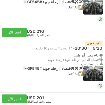
الاقتصاد | رحلة جوية #GF545
+1
Gulf Air
USD 216
احجز الآن
شامل الضرائب
|
للبالغ
تأكيد فوري
20:30
19:20
+1
1 يوم و٢ ساعة و‫10 دقائق
AUH مطار أبو ظبي
الاتصال الذاتي | رحلة جوية+رحلة جوية
JED مطار جدة
الاقتصاد | رحلة جوية #GF545
+1
Gulf Air
USD 201
احجز الآن
شامل الضرائب
|
للبالغ