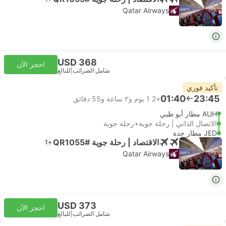
Qatar Airways
USD 368
احجز الآن
شامل الضرائب
|
للبالغ
تأكيد فوري
01:40
23:45
+2
1 يوم و٢ ساعة و‫55 دقائق
AUH مطار أبو ظبي
الاتصال الذاتي | رحلة جوية+رحلة جوية
JED مطار جدة
الاقتصاد | رحلة جوية #QR1055
+1
Qatar Airways
USD 373
احجز الآن
شامل الضرائب
|
للبالغ