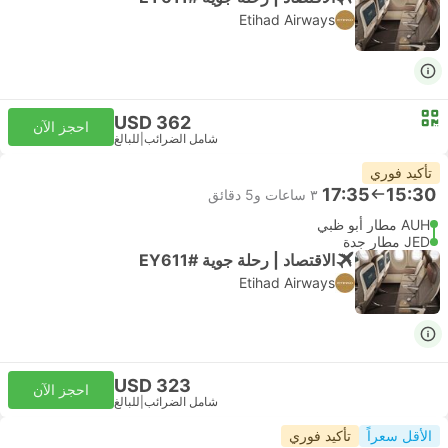
Etihad Airways
USD 362
احجز الآن
شامل الضرائب
|
للبالغ
تأكيد فوري
17:35
15:30
٣ ساعات و‫5 دقائق
AUH مطار أبو ظبي
JED مطار جدة
الاقتصاد | رحلة جوية #EY611
Etihad Airways
USD 323
احجز الآن
شامل الضرائب
|
للبالغ
الأقل سعراً
تأكيد فوري