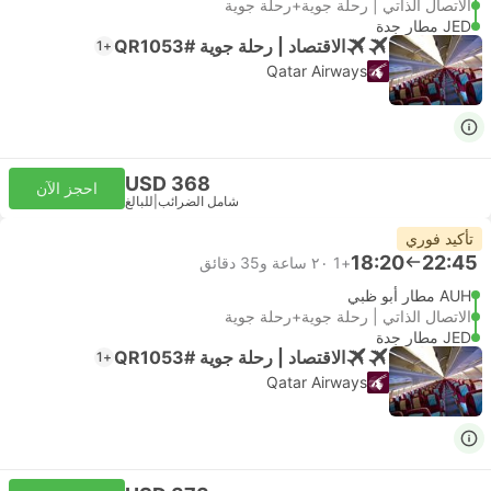
الاتصال الذاتي | رحلة جوية+رحلة جوية
JED مطار جدة
الاقتصاد | رحلة جوية #QR1053
+1
Qatar Airways
USD 368
احجز الآن
شامل الضرائب
|
للبالغ
تأكيد فوري
18:20
22:45
+1
٢٠ ساعة و‫35 دقائق
AUH مطار أبو ظبي
الاتصال الذاتي | رحلة جوية+رحلة جوية
JED مطار جدة
الاقتصاد | رحلة جوية #QR1053
+1
Qatar Airways