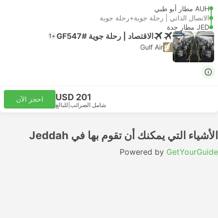
AUH مطار أبو ظبي
الاتصال الذاتي | رحلة جوية+رحلة جوية
JED مطار جدة
الاقتصاد | رحلة جوية #GF547
+1
Gulf Air
USD 201
احجز الآن
شامل الضرائب
|
للبالغ
الأشياء التي يمكنك أن تقوم بها في Jeddah
Powered by
GetYourGuide