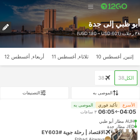
أبو ظبي إلى جدة
٣٨ رحلات (USD 180 – USD 601)
إثنين, أغسطس 10
ثلاثاء, أغسطس 11
أربعاء, أغسطس 12
الكل
38
38
الموصى به
التصنيفات
الأسرع
تأكيد فوري
الموصى به
06:05
04:05
٣ ساعات
AUH مطار أبو ظبي
JED مطار جدة
الاقتصاد | رحلة جوية #EY603
Etihad Airways