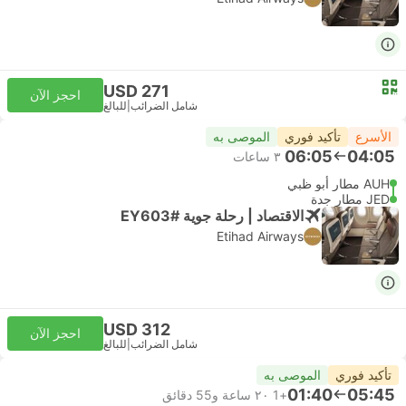
USD 271
احجز الآن
شامل الضرائب
|
للبالغ
الأسرع
تأكيد فوري
الموصى به
06:05
04:05
٣ ساعات
AUH مطار أبو ظبي
JED مطار جدة
الاقتصاد | رحلة جوية #EY603
Etihad Airways
USD 312
احجز الآن
شامل الضرائب
|
للبالغ
تأكيد فوري
الموصى به
01:40
05:45
+1
٢٠ ساعة و‫55 دقائق