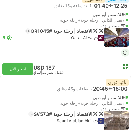
01:40
12:25
+1
١٤ ساعة و‫15 دقائق
AUH مطار أبو ظبي
الاتصال الذاتي | رحلة جوية+رحلة جوية
JED مطار جدة
الاقتصاد | رحلة جوية #QR1045
+1
5.0
Qatar Airways
USD 187
احجز الآن
شامل الضرائب
|
للبالغ
تأكيد فوري
20:45
15:00
٦ ساعات و‫45 دقائق
AUH مطار أبو ظبي
الاتصال الذاتي | رحلة جوية+رحلة جوية
JED مطار جدة
الاقتصاد | رحلة جوية #SV573
+1
Saudi Arabian Airlines