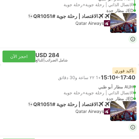
الاتصال الذاتي | رحلة جوية+رحلة جوية
JED مطار جدة
الاقتصاد | رحلة جوية #QR1051
+1
Qatar Airways
USD 284
احجز الآن
شامل الضرائب
|
للبالغ
تأكيد فوري
15:10
17:40
+1
٢٢ ساعة و‫30 دقائق
AUH مطار أبو ظبي
الاتصال الذاتي | رحلة جوية+رحلة جوية
JED مطار جدة
الاقتصاد | رحلة جوية #QR1051
+1
Qatar Airways