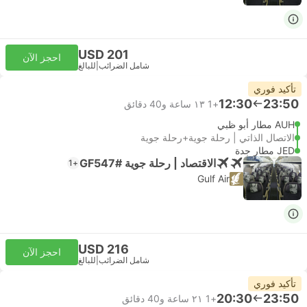
USD 201
احجز الآن
شامل الضرائب
|
للبالغ
تأكيد فوري
12:30
23:50
+1
١٣ ساعة و‫40 دقائق
AUH مطار أبو ظبي
الاتصال الذاتي | رحلة جوية+رحلة جوية
JED مطار جدة
الاقتصاد | رحلة جوية #GF547
+1
Gulf Air
USD 216
احجز الآن
شامل الضرائب
|
للبالغ
تأكيد فوري
20:30
23:50
+1
٢١ ساعة و‫40 دقائق