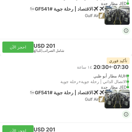
JED مطار جدة
الاقتصاد | رحلة جوية #GF541
+1
Gulf Air
USD 201
احجز الآن
شامل الضرائب
|
للبالغ
تأكيد فوري
20:30
07:30
١٤ ساعة
AUH مطار أبو ظبي
الاتصال الذاتي | رحلة جوية+رحلة جوية
JED مطار جدة
الاقتصاد | رحلة جوية #GF541
+1
Gulf Air
USD 201
احجز الآن