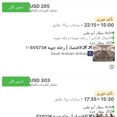
USD 295
احجز الآن
شامل الضرائب
|
للبالغ
تأكيد فوري
22:15
15:00
٨ ساعات و‫15 دقائق
AUH مطار أبو ظبي
الاتصال الذاتي | رحلة جوية+رحلة جوية
JED مطار جدة
الاقتصاد | رحلة جوية #SV573
+1
Saudi Arabian Airlines
USD 303
احجز الآن
شامل الضرائب
|
للبالغ
تأكيد فوري
17:35
15:30
٣ ساعات و‫5 دقائق
AUH مطار أبو ظبي
JED مطار جدة
الاقتصاد | رحلة جوية #EY611