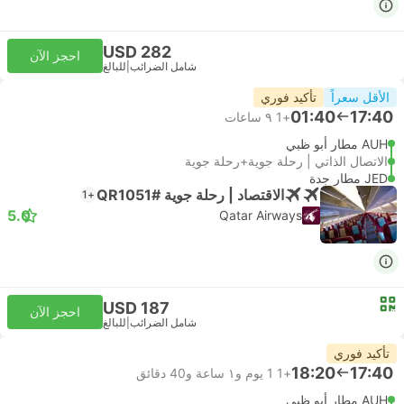
USD 282
احجز الآن
شامل الضرائب
|
للبالغ
الأقل سعراً
تأكيد فوري
01:40
17:40
+1
٩ ساعات
AUH مطار أبو ظبي
الاتصال الذاتي | رحلة جوية+رحلة جوية
JED مطار جدة
الاقتصاد | رحلة جوية #QR1051
+1
5.0
Qatar Airways
USD 187
احجز الآن
شامل الضرائب
|
للبالغ
تأكيد فوري
18:20
17:40
+1
1 يوم و١ ساعة و‫40 دقائق
AUH مطار أبو ظبي