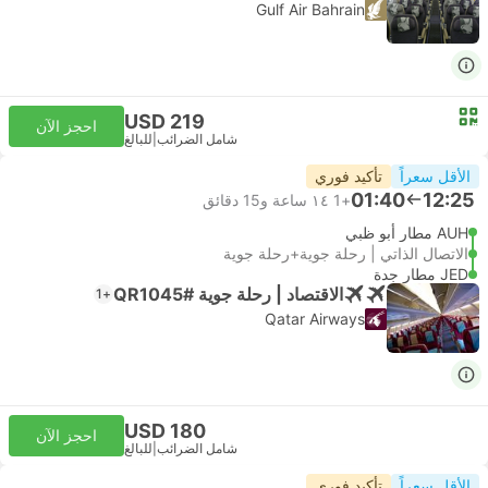
Gulf Air Bahrain
USD 219
احجز الآن
شامل الضرائب
|
للبالغ
الأقل سعراً
تأكيد فوري
01:40
12:25
+1
١٤ ساعة و‫15 دقائق
AUH مطار أبو ظبي
الاتصال الذاتي | رحلة جوية+رحلة جوية
JED مطار جدة
الاقتصاد | رحلة جوية #QR1045
+1
Qatar Airways
USD 180
احجز الآن
شامل الضرائب
|
للبالغ
الأقل سعراً
تأكيد فوري