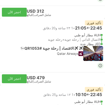
USD 312
احجز الآن
شامل الضرائب
|
للبالغ
تأكيد فوري
21:05
22:45
+1
٢٣ ساعة و‫20 دقائق
AUH مطار أبو ظبي
الاتصال الذاتي | رحلة جوية+رحلة جوية
JED مطار جدة
الاقتصاد | رحلة جوية #QR1053
+1
Qatar Airways
USD 479
احجز الآن
شامل الضرائب
|
للبالغ
تأكيد فوري
10:10
22:45
+1
١٢ ساعة و‫25 دقائق
AUH مطار أبو ظبي