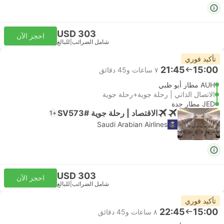
USD 303
احجز الآن
شامل الضرائب
|
للبالغ
تأكيد فوري
21:45
15:00
٧ ساعات و‫45 دقائق
AUH مطار أبو ظبي
الاتصال الذاتي | رحلة جوية+رحلة جوية
JED مطار جدة
الاقتصاد | رحلة جوية #SV573
+1
Saudi Arabian Airlines
USD 303
احجز الآن
شامل الضرائب
|
للبالغ
تأكيد فوري
22:45
15:00
٨ ساعات و‫45 دقائق