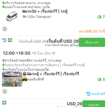
บริการรับส่งหาดเฉวง, เกาะสมุย
ขนส่งโรงแรมหาดป่าตอง, ภูเก็ต
รถบัส + เรือเฟอร์รี่ | รถตู้
4.7
12Go Transport
ลด US$1.20 วันนี้
เริ่มต้นที่ USD 28
เริ่มต้นที่ USD 30
เลือกเวลา
รวมภาษีแล้ว
|
ต่อคน (ผู้ใหญ่)
12:00
19:30
7ชั่วโมง 30นาที
ท่าเรือหน้าทอนซีทรานเฟอร์รี่, เกาะสมุย
รับประกันรถรับส่งระหว่างการเดินทาง | เรือเฟอร์รี่+รถตู้
รถรับส่งโรงแรมในป่าตองภูเก็ต
รถตู้ + เรือเฟอร์รี่ | เรือเฟอร์รี่
4.5
คอลมีแท๊กซี่
ยกเลิกฟรี
USD 29
จองเลย