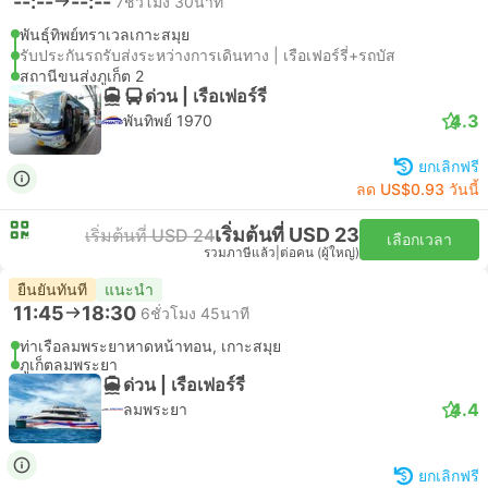
--:--
--:--
7ชั่วโมง 30นาที
พันธุ์ทิพย์ทราเวลเกาะสมุย
รับประกันรถรับส่งระหว่างการเดินทาง | เรือเฟอร์รี่+รถบัส
สถานีขนส่งภูเก็ต 2
ด่วน | เรือเฟอร์รี่
4.3
พันทิพย์ 1970
ยกเลิกฟรี
ลด US$0.93 วันนี้
เริ่มต้นที่ USD 23
เริ่มต้นที่ USD 24
เลือกเวลา
รวมภาษีแล้ว
|
ต่อคน (ผู้ใหญ่)
ยืนยันทันที
แนะนำ
11:45
18:30
6ชั่วโมง 45นาที
ท่าเรือลมพระยาหาดหน้าทอน, เกาะสมุย
ภูเก็ตลมพระยา
ด่วน | เรือเฟอร์รี่
4.4
ลมพระยา
ยกเลิกฟรี