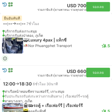
USD 700
จองเลย
รวมภาษีแล้ว
|
ยานพาหนะ รวมทุกอย่าง
ยืนยันทันที
--:--
--:--
7ชั่วโมง
บริการรับส่งเกาะสมุย
บริการรับส่งป่าตอง, ภูเก็ต
Luxury 4pax | แท็กซี่
4.5
Nor Phuangphet Transport
USD 660
จองเลย
รวมภาษีแล้ว
|
ยานพาหนะ รวมทุกอย่าง
12:00
18:30
6ชั่วโมง 30นาที
ท่าเรือหน้าทอนซีทรานเฟอร์รี่, เกาะสมุย
รับประกันรถรับส่งระหว่างการเดินทาง | เรือเฟอร์รี่+รถตู้
หาดบางเทา, ภูเก็ต
รถตู้ + เรือเฟอร์รี่ | เรือเฟอร์รี่
4.5
คอลมีแท๊กซี่