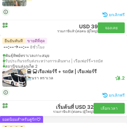
ยกเลิกฟรี
USD 39
จองเลย
รวมภาษีแล้ว
|
ต่อคน (ผู้ใหญ่)
ยืนยันทันที
ขายดีที่สุด
--:--
--:--
8ชั่วโมง
พันธุ์ทิพย์ทราเวลเกาะสมุย
รับประกันรถรับส่งระหว่างการเดินทาง | เรือเฟอร์รี่+รถบัส
สถานีขนส่งภูเก็ต 2
เรือเฟอร์รี่ + รถบัส | เรือเฟอร์รี่
4.2
นรา ทราเวล
ยกเลิกฟรี
เริ่มต้นที่ USD 32
เลือกเวลา
รวมภาษีแล้ว
|
ต่อคน (ผู้ใหญ่)
ยอดนิยมสำหรับคู่รัก