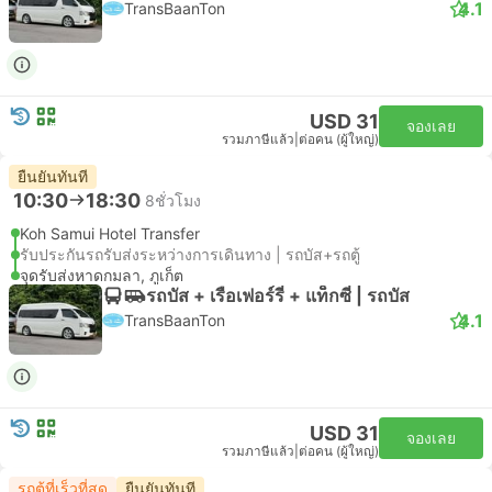
4.1
TransBaanTon
USD 31
จองเลย
รวมภาษีแล้ว
|
ต่อคน (ผู้ใหญ่)
ยืนยันทันที
10:30
18:30
8ชั่วโมง
Koh Samui Hotel Transfer
รับประกันรถรับส่งระหว่างการเดินทาง | รถบัส+รถตู้
จุดรับส่งหาดกมลา, ภูเก็ต
รถบัส + เรือเฟอร์รี่ + แท็กซี่ | รถบัส
4.1
TransBaanTon
USD 31
จองเลย
รวมภาษีแล้ว
|
ต่อคน (ผู้ใหญ่)
รถตู้ที่เร็วที่สุด
ยืนยันทันที