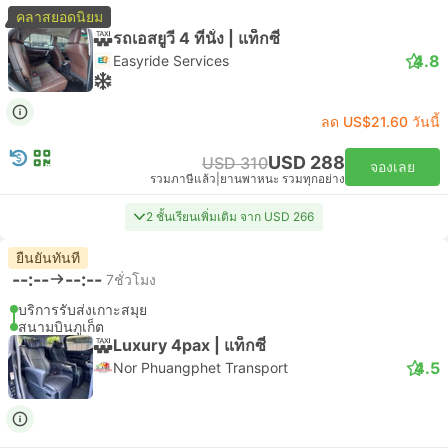
คลาสยอดนิยม
รถเอสยูวี 4 ที่นั่ง | แท็กซี่
4.8
Easyride Services
ลด US$21.60 วันนี้
USD 288
USD 310
จองเลย
รวมภาษีแล้ว
|
ยานพาหนะ รวมทุกอย่าง
2 ชั้นเรียนเพิ่มเติม จาก USD 266
ยืนยันทันที
--:--
--:--
7ชั่วโมง
บริการรับส่งเกาะสมุย
สนามบินภูเก็ต
Luxury 4pax | แท็กซี่
4.5
Nor Phuangphet Transport