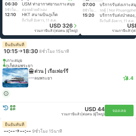
06:30
USM ท่าอากาศยานเกาะสมุย
07:00
บริการรับส่งเกาะสม
5ชั่วโมง 40นาที
ต่อรถด้วยตัวเอง
8ชั่วโมง 20นาที
รถตู้ | Nor Phuangphe
12:10
HKT สนามบินภูเก็ต
15:20
บริการรับส่งป่าตอง, 
ถึงวันที่ อังคาร, 11 ส.ค.
ถึงวันที่ อังคาร, 11 ส.ค.
USD 326
US
รวมภาษีแล้ว
|
ต่อคน (ผู้ใหญ่)
รวมภาษีแล้ว
|
ต
ยืนยันทันที
10:15
18:30
8ชั่วโมง 15นาที
เกาะสมุย
ภูเก็ตลมพระยา
ด่วน | เรือเฟอร์รี่
4.4
ลมพระยา
USD 44
จองเลย
รวมภาษีแล้ว
|
ต่อคน (ผู้ใหญ่)
ยืนยันทันที
--:--
--:--
9ชั่วโมง 15นาที