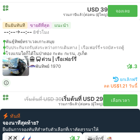
USD 39
จองเลย
รวมภาษีแล้ว
|
ต่อคน (ผู้ใหญ่)
ยืนยันทันที
ขายดีที่สุด
แนะนำ
--:--
--:--
8ชั่วโมง
พันธุ์ทิพย์ทราเวลเกาะสมุย
รับประกันรถรับส่งระหว่างการเดินทาง | เรือเฟอร์รี่+รถบัส+รถตู้
โรงแรมใดก็ได้ในป่าตอง กะตะ กะรน, ภูเก็ต
ด่วน | เรือเฟอร์รี่
4.3
พันทิพย์ 1970
ยกเลิกฟรี
ลด US$1.21 วันนี้
เริ่มต้นที่ USD 29
เริ่มต้นที่ USD 30
เลือกเวลา
รวมภาษีแล้ว
|
ต่อคน (ผู้ใหญ่)
ทันที
จองนาทีสุดท้าย?
ยืนยันการจองทันทีสำหรับตัวเลือกที่เราคัดสรรมาให้
4.7
แท็กซี่