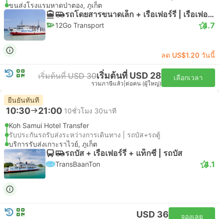
ขนส่งโรงแรมหาดป่าตอง, ภูเก็ต
รถโดยสารขนาดเล็ก + เรือเฟอร์รี่ | เรือเฟอร์รี่
4.7
12Go Transport
ลด US$1.20 วันนี้
เริ่มต้นที่ USD 28
เริ่มต้นที่ USD 30
เลือกเวลา
รวมภาษีแล้ว
|
ต่อคน (ผู้ใหญ่)
ยืนยันทันที
10:30
21:00
10ชั่วโมง 30นาที
Koh Samui Hotel Transfer
รับประกันรถรับส่งระหว่างการเดินทาง | รถบัส+รถตู้
บริการรับส่งเกาะราไวย์, ภูเก็ต
รถบัส + เรือเฟอร์รี่ + แท็กซี่ | รถบัส
4.1
TransBaanTon
USD 36
จองเลย