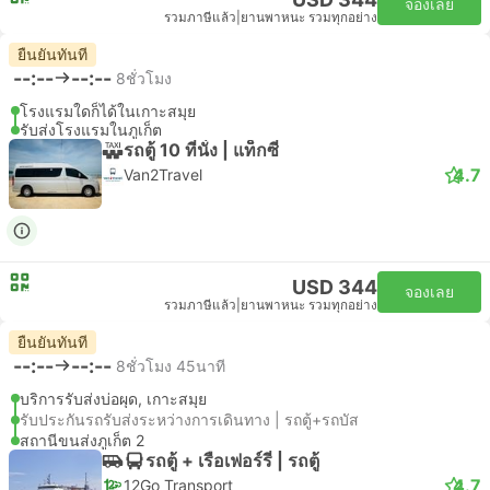
จองเลย
รวมภาษีแล้ว
|
ยานพาหนะ รวมทุกอย่าง
ยืนยันทันที
--:--
--:--
8ชั่วโมง
โรงแรมใดก็ได้ในเกาะสมุย
รับส่งโรงแรมในภูเก็ต
รถตู้ 10 ที่นั่ง | แท็กซี่
4.7
Van2Travel
USD 344
จองเลย
รวมภาษีแล้ว
|
ยานพาหนะ รวมทุกอย่าง
ยืนยันทันที
--:--
--:--
8ชั่วโมง 45นาที
บริการรับส่งบ่อผุด, เกาะสมุย
รับประกันรถรับส่งระหว่างการเดินทาง | รถตู้+รถบัส
สถานีขนส่งภูเก็ต 2
รถตู้ + เรือเฟอร์รี่ | รถตู้
4.7
12Go Transport