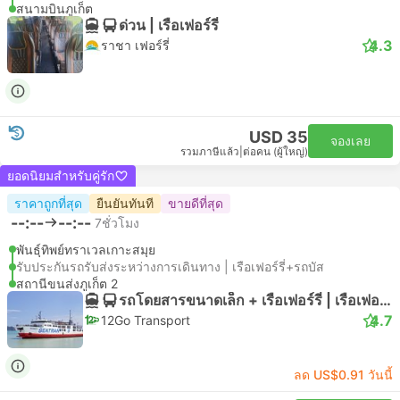
สนามบินภูเก็ต
ด่วน | เรือเฟอร์รี่
4.3
ราชา เฟอร์รี่
USD 35
จองเลย
รวมภาษีแล้ว
|
ต่อคน (ผู้ใหญ่)
ยอดนิยมสำหรับคู่รัก
ราคาถูกที่สุด
ยืนยันทันที
ขายดีที่สุด
--:--
--:--
7ชั่วโมง
พันธุ์ทิพย์ทราเวลเกาะสมุย
รับประกันรถรับส่งระหว่างการเดินทาง | เรือเฟอร์รี่+รถบัส
สถานีขนส่งภูเก็ต 2
รถโดยสารขนาดเล็ก + เรือเฟอร์รี่ | เรือเฟอร์รี่
4.7
12Go Transport
ลด US$0.91 วันนี้