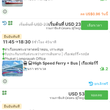
ลด US$0.96 วันนี้
เริ่มต้นที่ USD 23
เริ่มต้นที่ USD 23
เลือกเวลา
รวมภาษีแล้ว
|
ต่อคน (ผู้ใหญ่)
ยืนยันทันที
11:45
18:30
6ชั่วโมง 45นาที
ท่าเรือลมพระยาหาดหน้าทอน, เกาะสมุย
รับประกันรถรับส่งระหว่างการเดินทาง | เรือเฟอร์รี่+รถบัส
Phuket Lomprayah Office
High Speed Ferry + Bus | เรือเฟอร์รี่
4.2
นรา ทราเวล
ยกเลิกฟรี
USD 53
จองเลย
รวมภาษีแล้ว
|
ต่อคน (ผู้ใหญ่)
ยืนยันทันที