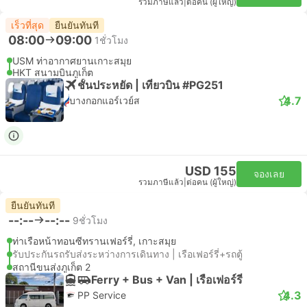
รวมภาษีแล้ว
|
ต่อคน (ผู้ใหญ่)
เร็วที่สุด
ยืนยันทันที
08:00
09:00
1ชั่วโมง
USM ท่าอากาศยานเกาะสมุย
HKT สนามบินภูเก็ต
ชั้นประหยัด | เที่ยวบิน #PG251
4.7
บางกอกแอร์เวย์ส
USD 155
จองเลย
รวมภาษีแล้ว
|
ต่อคน (ผู้ใหญ่)
ยืนยันทันที
--:--
--:--
9ชั่วโมง
ท่าเรือหน้าทอนซีทรานเฟอร์รี่, เกาะสมุย
รับประกันรถรับส่งระหว่างการเดินทาง | เรือเฟอร์รี่+รถตู้
สถานีขนส่งภูเก็ต 2
Ferry + Bus + Van | เรือเฟอร์รี่
4.3
PP Service