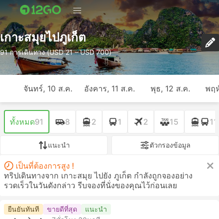
เกาะสมุยไปภูเก็ต
91 การเดินทาง (USD 21 – USD 700)
จันทร์, 10 ส.ค.
อังคาร, 11 ส.ค.
พุธ, 12 ส.ค.
พฤห
ทั้งหมด
91
8
2
1
2
15
11
แนะนำ
ตัวกรองข้อมูล
เป็นที่ต้องการสูง !
ทริปเดินทางจาก เกาะสมุย ไปยัง ภูเก็ต กำลังถูกจองอย่าง
รวดเร็วในวันดังกล่าว รีบจองที่นั่งของคุณไว้ก่อนเลย
ยืนยันทันที
ขายดีที่สุด
แนะนำ