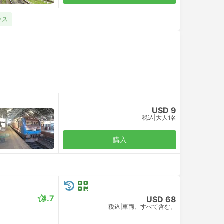
ラス
USD 9
税込
|
大人1名
購入
4.7
USD 68
税込
|
車両、すべて含む。