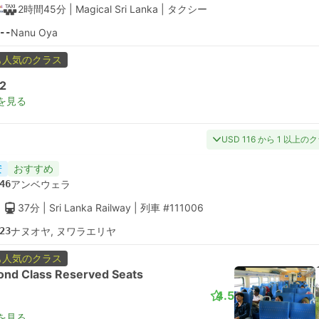
2時間45分
| Magical Sri Lanka
|
タクシー
--
Nanu Oya
も人気のクラス
2
を見る
USD 116 から 1 以上の
安
おすすめ
46
アンベウェラ
37分
| Sri Lanka Railway
|
列車 #111006
23
ナヌオヤ, ヌワラエリヤ
も人気のクラス
ond Class Reserved Seats
4.5
を見る