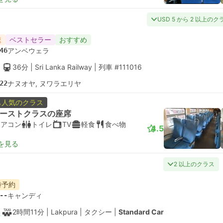
USD 5 から 2 以上のク
速
ベストセラー
おすすめ
46
アンベウェラ
36分
| Sri Lanka Railway
|
列車 #111016
22
ナヌオヤ, ヌワラエリヤ
も人気のクラス
ーストクラスの座席
エアコン
トイレ
TV
軽食
食べ物
4.5
を見る
2 以上のクラス
時予約
--
キャンディ
2時間11分
| Lakpura
|
タクシー
|
Standard Car