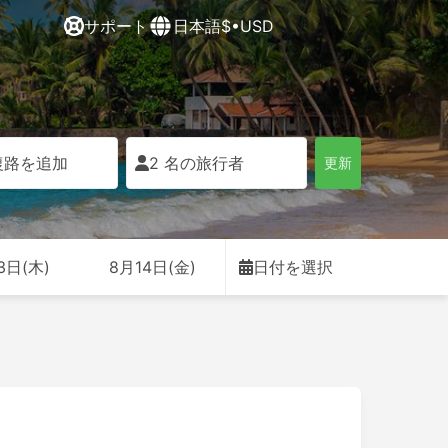
サポート
日本語
$•USD
復路を追加
2 名の旅行者
更新
3日(木)
8月14日(金)
日付を選択