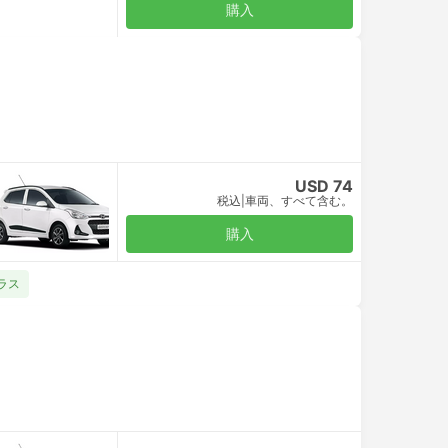
購入
USD 74
税込
|
車両、すべて含む。
購入
クラス