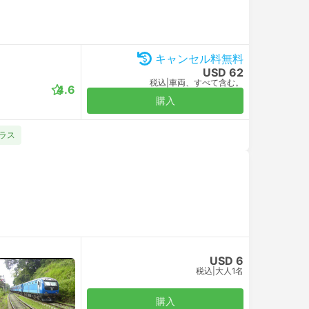
キャンセル料無料
USD 62
税込
|
車両、すべて含む。
4.6
購入
クラス
USD 6
税込
|
大人1名
購入