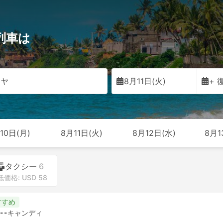
列車は
オヤ
8月11日(火)
+ 
10日(月)
8月11日(火)
8月12日(水)
8月1
タクシー
6
価格: USD 58
すすめ
--
キャンディ