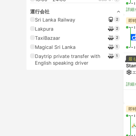
--:
詳細
運行会社
Sri Lanka Railway
2
即
--:
Lakpura
2
TaxiBazaar
2
Magical Sri Lanka
1
--:
Daytrip private transfer with
1
最
English speaking driver
Sta
詳細
即
--:
--: