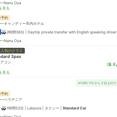
--
Nanu Oya
を見る
時予約
--
キャンディー市内ホテル
2時間38分
| Daytrip private transfer with English speaking driver
--
Nanu Oya
も人気のクラス
ndard 3pax
エアコン
4.8
を見る
USD 112 から 2 以上の
時予約
--
ペラデニア
1時間52分
| Lakpura
|
タクシー
|
Standard Car
--
Nanu Oya