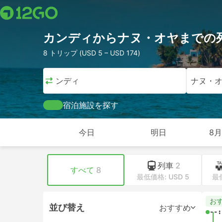
カンディからナヌ・オヤまでの
8 トリップ (USD 5 – USD 174)
カンディ
ナヌ・
宿泊施設を探す
今日
明日
8月
列車
2
すべて
8
最低価格: USD 5
最低
お
並び替え
おすすめ
--: