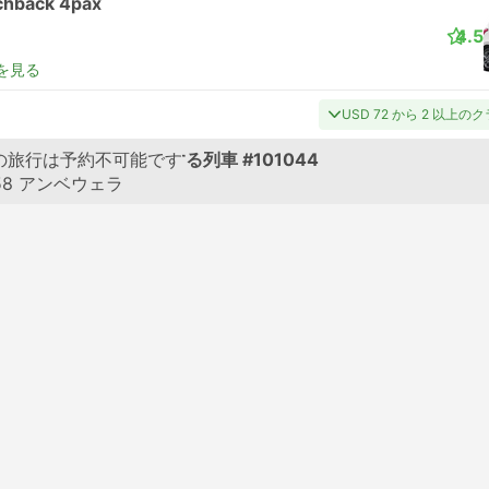
chback 4pax
4.5
を見る
USD 72 から 2 以上の
i Lanka Railwayが運営する列車
の旅行は予約不可能です
#101044
58
アンベウェラ