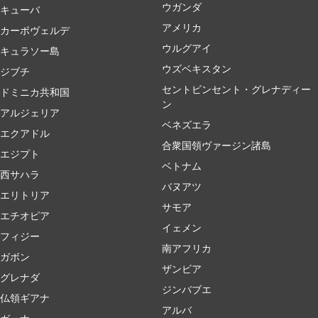
ウガンダ
キューバ
アメリカ
カーボヴェルデ
ウルグアイ
キュラソー島
ウズベキスタン
ジブチ
セントビンセント・グレナディー
ドミニカ共和国
ン
アルジェリア
ベネズエラ
エクアドル
合衆国領ヴァージン諸島
エジプト
ベトナム
西サハラ
バヌアツ
エリトリア
サモア
エチオピア
イェメン
フィジー
南アフリカ
ガボン
ザンビア
グレナダ
ジンバブエ
仏領ギアナ
アルバ