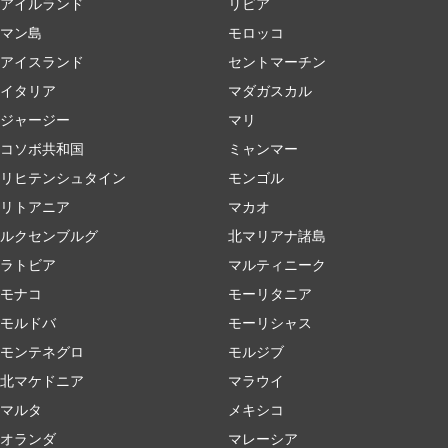
アイルランド
リビア
マン島
モロッコ
アイスランド
セントマーチン
イタリア
マダガスカル
ジャージー
マリ
コソボ共和国
ミャンマー
リヒテンシュタイン
モンゴル
リトアニア
マカオ
ルクセンブルグ
北マリアナ諸島
ラトビア
マルティニーク
モナコ
モーリタニア
モルドバ
モーリシャス
モンテネグロ
モルジブ
北マケドニア
マラウイ
マルタ
メキシコ
オランダ
マレーシア