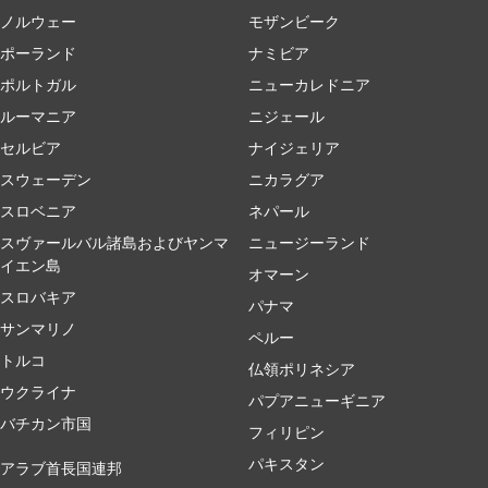
ノルウェー
モザンビーク
ポーランド
ナミビア
ポルトガル
ニューカレドニア
ルーマニア
ニジェール
セルビア
ナイジェリア
スウェーデン
ニカラグア
スロベニア
ネパール
スヴァールバル諸島およびヤンマ
ニュージーランド
イエン島
オマーン
スロバキア
パナマ
サンマリノ
ペルー
トルコ
仏領ポリネシア
ウクライナ
パプアニューギニア
バチカン市国
フィリピン
パキスタン
アラブ首長国連邦