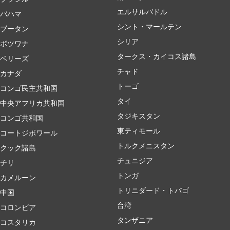
エルサルバドル
バハマ
シント・マールテン
ブータン
シリア
ボツワナ
タークス・カイコス諸島
ベリーズ
チャド
カナダ
トーゴ
コンゴ民主共和国
タイ
中央アフリカ共和国
タジキスタン
コンゴ共和国
東ティモール
コートジボワール
トルクメニスタン
クック諸島
チュニジア
チリ
トンガ
カメルーン
トリニダード・トバゴ
中国
台湾
コロンビア
タンザニア
コスタリカ