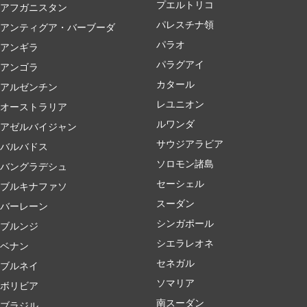
プエルトリコ
アフガニスタン
パレスチナ領
アンティグア・バーブーダ
パラオ
アンギラ
パラグアイ
アンゴラ
カタール
アルゼンチン
レユニオン
オーストラリア
ルワンダ
アゼルバイジャン
サウジアラビア
バルバドス
ソロモン諸島
バングラデシュ
セーシェル
ブルキナファソ
スーダン
バーレーン
シンガポール
ブルンジ
シエラレオネ
ベナン
セネガル
ブルネイ
ソマリア
ボリビア
南スーダン
ブラジル