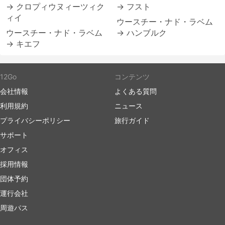
→ クロプィウヌィーツィク
→ フスト
ィイ
ウースチー・ナド・ラベム
ウースチー・ナド・ラベム
→ ハンブルク
→ キエフ
12Go
コンテンツ
会社情報
よくある質問
利用規約
ニュース
プライバシーポリシー
旅行ガイド
サポート
オフィス
採用情報
団体予約
運行会社
周遊パス