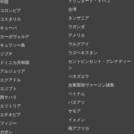
トリニダード・トバゴ
中国
台湾
コロンビア
タンザニア
コスタリカ
ウガンダ
キューバ
アメリカ
カーボヴェルデ
ウルグアイ
キュラソー島
ウズベキスタン
ジブチ
セントビンセント・グレナディー
ドミニカ共和国
ン
アルジェリア
ベネズエラ
エクアドル
合衆国領ヴァージン諸島
エジプト
ベトナム
西サハラ
バヌアツ
エリトリア
サモア
エチオピア
イェメン
フィジー
南アフリカ
ガボン