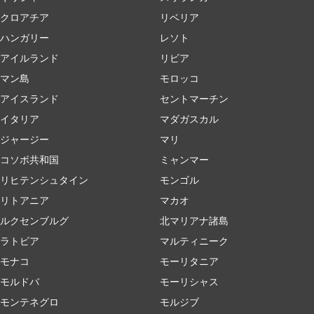
クロアチア
リベリア
ハンガリー
レソト
アイルランド
リビア
マン島
モロッコ
アイスランド
セントマーチン
イタリア
マダガスカル
ジャージー
マリ
コソボ共和国
ミャンマー
リヒテンシュタイン
モンゴル
リトアニア
マカオ
ルクセンブルグ
北マリアナ諸島
ラトビア
マルティニーク
モナコ
モーリタニア
モルドバ
モーリシャス
モンテネグロ
モルジブ