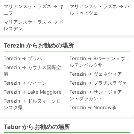
マリアンスケ・ラズネ → キ
マリアンスケ・ラズネ → パ
エフ
ルドゥビツェ
マリアンスケ・ラズネ → ド
レスデン
Terezin からお勧めの場所
Terezin → プラハ
Terezin → Bバーデン＝ヴュ
ルテンベルク州
Terezin → カウナス国際空
港
Terezin → ヴェネツィア
Terezin → ウィーン
Terezin → ブラチスラヴァ
Terezin → Lake Maggiore
Terezin → サン・ジョア
ン・ダラカント
Terezin → ドルヌィ・シロ
ンスク県
Terezin → Noordwijk
Tabor からお勧めの場所