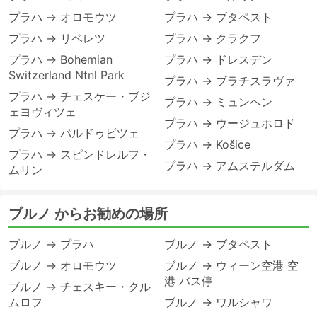
プラハ → オロモウツ
プラハ → ブタペスト
プラハ → リベレツ
プラハ → クラクフ
プラハ → Bohemian
プラハ → ドレスデン
Switzerland Ntnl Park
プラハ → ブラチスラヴァ
プラハ → チェスケー・ブジ
プラハ → ミュンヘン
ェヨヴィツェ
プラハ → ウージュホロド
プラハ → パルドゥビツェ
プラハ → Košice
プラハ → スピンドレルフ・
プラハ → アムステルダム
ムリン
ブルノ からお勧めの場所
ブルノ → プラハ
ブルノ → ブタペスト
ブルノ → オロモウツ
ブルノ → ウィーン空港 空
港 バス停
ブルノ → チェスキー・クル
ムロフ
ブルノ → ワルシャワ