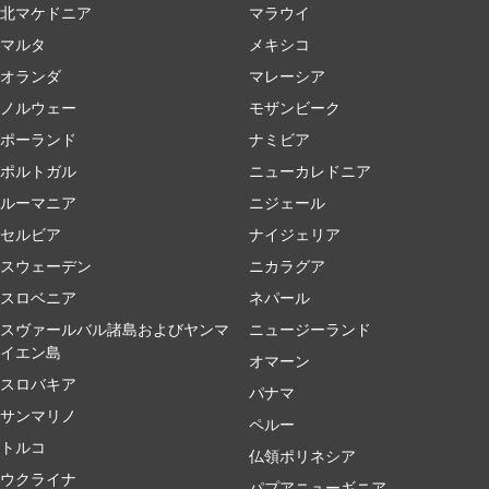
北マケドニア
マラウイ
マルタ
メキシコ
オランダ
マレーシア
ノルウェー
モザンビーク
ポーランド
ナミビア
ポルトガル
ニューカレドニア
ルーマニア
ニジェール
セルビア
ナイジェリア
スウェーデン
ニカラグア
スロベニア
ネパール
スヴァールバル諸島およびヤンマ
ニュージーランド
イエン島
オマーン
スロバキア
パナマ
サンマリノ
ペルー
トルコ
仏領ポリネシア
ウクライナ
パプアニューギニア