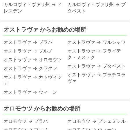
カルロヴィ・ヴァリ州 → ド
カルロヴィ・ヴァリ州 → ブ
レスデン
タペスト
オストラヴァ からお勧めの場所
オストラヴァ → プラハ
オストラヴァ → ワルシャワ
オストラヴァ → ブルノ
オストラヴァ → フライデ
ク・ミステク
オストラヴァ → オロモウツ
オストラヴァ → ブタペスト
オストラヴァ → クラクフ
オストラヴァ → ブラチスラ
オストラヴァ → カトヴィツ
ヴァ
ェ
オストラヴァ → ウィーン
オロモウツ からお勧めの場所
オロモウツ → プラハ
オロモウツ → プシェミシル
オロモウツ → ブルノ
オロモウツ → ウィーン