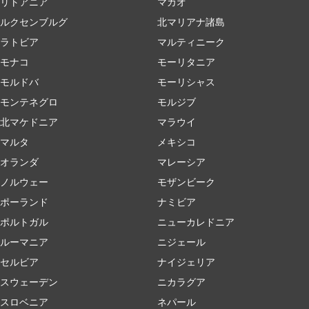
リトアニア
マカオ
ルクセンブルグ
北マリアナ諸島
ラトビア
マルティニーク
モナコ
モーリタニア
モルドバ
モーリシャス
モンテネグロ
モルジブ
北マケドニア
マラウイ
マルタ
メキシコ
オランダ
マレーシア
ノルウェー
モザンビーク
ポーランド
ナミビア
ポルトガル
ニューカレドニア
ルーマニア
ニジェール
セルビア
ナイジェリア
スウェーデン
ニカラグア
スロベニア
ネパール