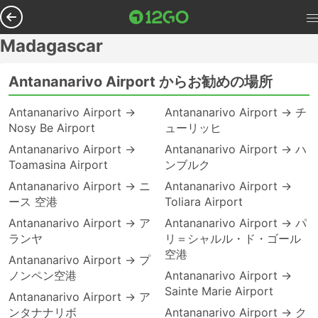
Madagascar
Antananarivo Airport からお勧めの場所
Antananarivo Airport →
Antananarivo Airport → チ
Nosy Be Airport
ューリッヒ
Antananarivo Airport →
Antananarivo Airport → ハ
Toamasina Airport
ンブルク
Antananarivo Airport → ニ
Antananarivo Airport →
ース 空港
Toliara Airport
Antananarivo Airport → ア
Antananarivo Airport → パ
ランヤ
リ＝シャルル・ド・ゴール
空港
Antananarivo Airport → プ
ノンペン空港
Antananarivo Airport →
Sainte Marie Airport
Antananarivo Airport → ア
ンタナナリボ
Antananarivo Airport → ク