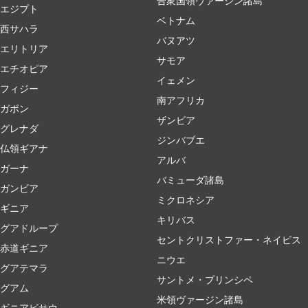
合衆国領ヴァージン諸島
エジプト
ベトナム
西サハラ
バヌアツ
エリトリア
サモア
エチオピア
イェメン
フィジー
南アフリカ
ガボン
ザンビア
グレナダ
ジンバブエ
仏領ギアナ
アルバ
ガーナ
バミューダ諸島
ガンビア
ミクロネシア
ギニア
キリバス
グアドループ
セントクリストファー・ネイビス
赤道ギニア
ニウエ
グアテマラ
サントメ・プリンシペ
グアム
米領ヴァージン諸島
ギニアビサウ