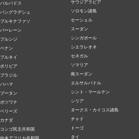
サウジアラビア
バルバドス
ソロモン諸島
バングラデシュ
セーシェル
ブルキナファソ
スーダン
バーレーン
シンガポール
ブルンジ
シエラレオネ
ベナン
セネガル
ブルネイ
ソマリア
ボリビア
南スーダン
ブラジル
エルサルバドル
バハマ
シント・マールテン
ブータン
シリア
ボツワナ
タークス・カイコス諸島
ベリーズ
チャド
カナダ
トーゴ
コンゴ民主共和国
タイ
中央アフリカ共和国