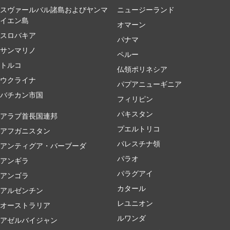
スヴァールバル諸島およびヤンマ
ニュージーランド
イエン島
オマーン
スロバキア
パナマ
サンマリノ
ペルー
トルコ
仏領ポリネシア
ウクライナ
パプアニューギニア
バチカン市国
フィリピン
パキスタン
アラブ首長国連邦
プエルトリコ
アフガニスタン
パレスチナ領
アンティグア・バーブーダ
パラオ
アンギラ
パラグアイ
アンゴラ
カタール
アルゼンチン
レユニオン
オーストラリア
ルワンダ
アゼルバイジャン