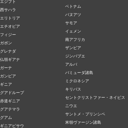
エジプト
ベトナム
西サハラ
バヌアツ
エリトリア
サモア
エチオピア
イェメン
フィジー
南アフリカ
ガボン
ザンビア
グレナダ
ジンバブエ
仏領ギアナ
アルバ
ガーナ
バミューダ諸島
ガンビア
ミクロネシア
ギニア
キリバス
グアドループ
セントクリストファー・ネイビス
赤道ギニア
ニウエ
グアテマラ
サントメ・プリンシペ
グアム
米領ヴァージン諸島
ギニアビサウ