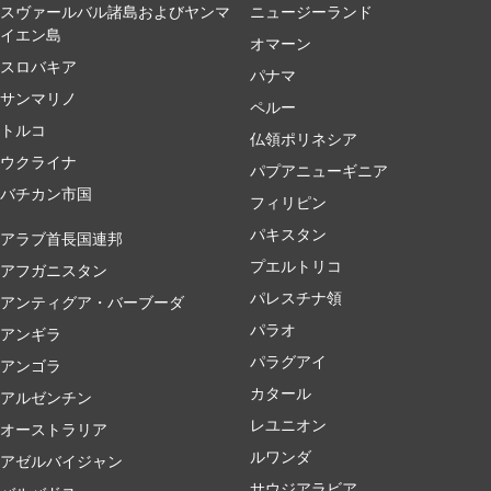
スヴァールバル諸島およびヤンマ
ニュージーランド
イエン島
オマーン
スロバキア
パナマ
サンマリノ
ペルー
トルコ
仏領ポリネシア
ウクライナ
パプアニューギニア
バチカン市国
フィリピン
パキスタン
アラブ首長国連邦
プエルトリコ
アフガニスタン
パレスチナ領
アンティグア・バーブーダ
パラオ
アンギラ
パラグアイ
アンゴラ
カタール
アルゼンチン
レユニオン
オーストラリア
ルワンダ
アゼルバイジャン
サウジアラビア