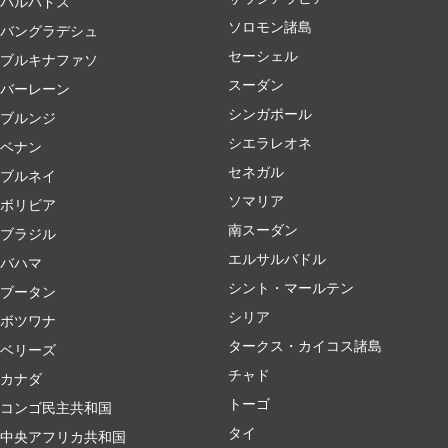
バルバドス
ソロモン諸島
バングラデシュ
セーシェル
ブルキナファソ
スーダン
バーレーン
シンガポール
ブルンジ
シエラレオネ
ベナン
セネガル
ブルネイ
ソマリア
ボリビア
南スーダン
ブラジル
エルサルバドル
バハマ
シント・マールテン
ブータン
シリア
ボツワナ
タークス・カイコス諸島
ベリーズ
チャド
カナダ
トーゴ
コンゴ民主共和国
タイ
中央アフリカ共和国