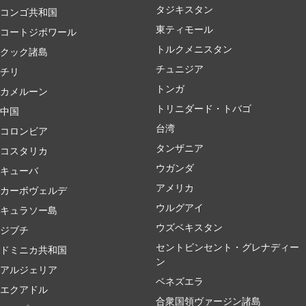
タジキスタン
コンゴ共和国
東ティモール
コートジボワール
トルクメニスタン
クック諸島
チュニジア
チリ
トンガ
カメルーン
トリニダード・トバゴ
中国
台湾
コロンビア
タンザニア
コスタリカ
ウガンダ
キューバ
アメリカ
カーボヴェルデ
ウルグアイ
キュラソー島
ウズベキスタン
ジブチ
セントビンセント・グレナディー
ドミニカ共和国
ン
アルジェリア
ベネズエラ
エクアドル
合衆国領ヴァージン諸島