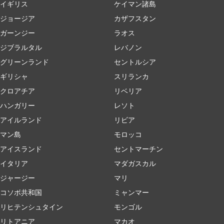
イギリス
ケイマン諸島
ジョージア
カザフスタン
ガーンジー
ラオス
ジブラルタル
レバノン
グリーンランド
セントルシア
ギリシャ
スリランカ
クロアチア
リベリア
ハンガリー
レソト
アイルランド
リビア
マン島
モロッコ
アイスランド
セントマーチン
イタリア
マダガスカル
ジャージー
マリ
コソボ共和国
ミャンマー
リヒテンシュタイン
モンゴル
リトアニア
マカオ