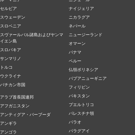
セルビア
ナイジェリア
スウェーデン
ニカラグア
スロベニア
ネパール
スヴァールバル諸島およびヤンマ
ニュージーランド
イエン島
オマーン
スロバキア
パナマ
サンマリノ
ペルー
トルコ
仏領ポリネシア
ウクライナ
パプアニューギニア
バチカン市国
フィリピン
パキスタン
アラブ首長国連邦
プエルトリコ
アフガニスタン
パレスチナ領
アンティグア・バーブーダ
パラオ
アンギラ
パラグアイ
アンゴラ