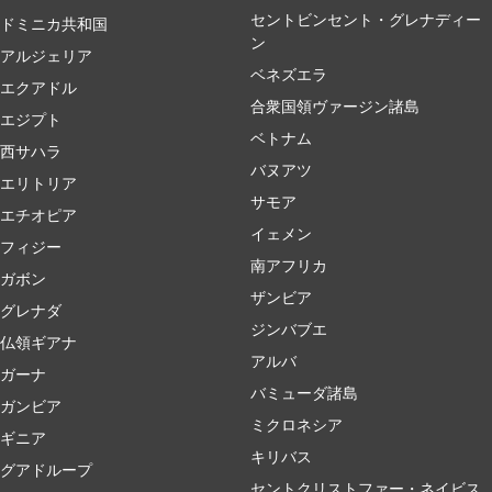
セントビンセント・グレナディー
ドミニカ共和国
ン
アルジェリア
ベネズエラ
エクアドル
合衆国領ヴァージン諸島
エジプト
ベトナム
西サハラ
バヌアツ
エリトリア
サモア
エチオピア
イェメン
フィジー
南アフリカ
ガボン
ザンビア
グレナダ
ジンバブエ
仏領ギアナ
アルバ
ガーナ
バミューダ諸島
ガンビア
ミクロネシア
ギニア
キリバス
グアドループ
セントクリストファー・ネイビス