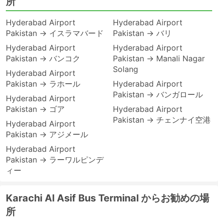
所
Hyderabad Airport
Hyderabad Airport
Pakistan → イスラマバード
Pakistan → バリ
Hyderabad Airport
Hyderabad Airport
Pakistan → バンコク
Pakistan → Manali Nagar
Solang
Hyderabad Airport
Pakistan → ラホール
Hyderabad Airport
Pakistan → バンガロール
Hyderabad Airport
Pakistan → ゴア
Hyderabad Airport
Pakistan → チェンナイ空港
Hyderabad Airport
Pakistan → アジメール
Hyderabad Airport
Pakistan → ラーワルピンデ
ィー
Karachi Al Asif Bus Terminal からお勧めの場
所