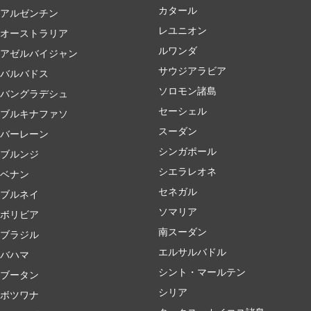
カタール
アルゼンチン
レユニオン
オーストラリア
ルワンダ
アゼルバイジャン
サウジアラビア
バルバドス
ソロモン諸島
バングラデシュ
セーシェル
ブルキナファソ
スーダン
バーレーン
シンガポール
ブルンジ
シエラレオネ
ベナン
セネガル
ブルネイ
ソマリア
ボリビア
南スーダン
ブラジル
エルサルバドル
バハマ
シント・マールテン
ブータン
シリア
ボツワナ