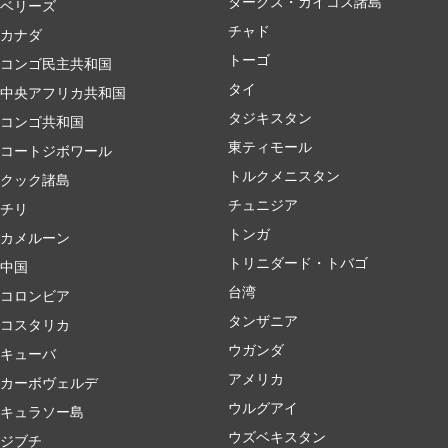
タークス・カイコス諸島
ベリーズ
チャド
カナダ
トーゴ
コンゴ民主共和国
タイ
中央アフリカ共和国
タジキスタン
コンゴ共和国
東ティモール
コートジボワール
トルクメニスタン
クック諸島
チュニジア
チリ
トンガ
カメルーン
トリニダード・トバゴ
中国
台湾
コロンビア
タンザニア
コスタリカ
ウガンダ
キューバ
アメリカ
カーボヴェルデ
ウルグアイ
キュラソー島
ウズベキスタン
ジブチ