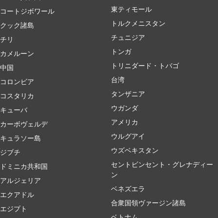
東ティモール
コートジボワール
トルクメニスタン
クック諸島
チュニジア
チリ
トンガ
カメルーン
トリニダード・トバゴ
中国
台湾
コロンビア
タンザニア
コスタリカ
ウガンダ
キューバ
アメリカ
カーボヴェルデ
ウルグアイ
キュラソー島
ウズベキスタン
ジブチ
セントビンセント・グレナディー
ドミニカ共和国
ン
アルジェリア
ベネズエラ
エクアドル
合衆国領ヴァージン諸島
エジプト
ベトナム