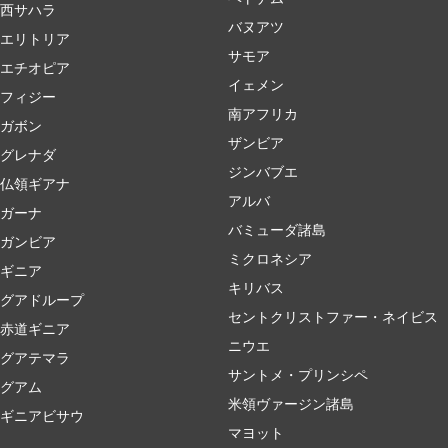
西サハラ
バヌアツ
エリトリア
サモア
エチオピア
イェメン
フィジー
南アフリカ
ガボン
ザンビア
グレナダ
ジンバブエ
仏領ギアナ
アルバ
ガーナ
バミューダ諸島
ガンビア
ミクロネシア
ギニア
キリバス
グアドループ
セントクリストファー・ネイビス
赤道ギニア
ニウエ
グアテマラ
サントメ・プリンシペ
グアム
米領ヴァージン諸島
ギニアビサウ
マヨット