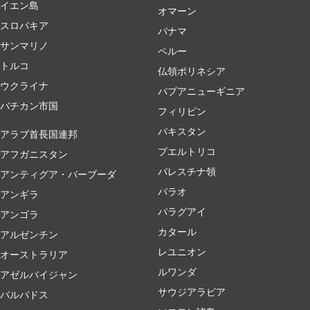
イエン島
オマーン
スロバキア
パナマ
サンマリノ
ペルー
トルコ
仏領ポリネシア
ウクライナ
パプアニューギニア
バチカン市国
フィリピン
パキスタン
アラブ首長国連邦
プエルトリコ
アフガニスタン
パレスチナ領
アンティグア・バーブーダ
パラオ
アンギラ
パラグアイ
アンゴラ
カタール
アルゼンチン
レユニオン
オーストラリア
ルワンダ
アゼルバイジャン
サウジアラビア
バルバドス