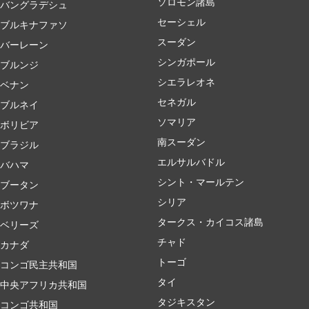
ソロモン諸島
バングラデシュ
セーシェル
ブルキナファソ
スーダン
バーレーン
シンガポール
ブルンジ
シエラレオネ
ベナン
セネガル
ブルネイ
ソマリア
ボリビア
南スーダン
ブラジル
エルサルバドル
バハマ
シント・マールテン
ブータン
シリア
ボツワナ
タークス・カイコス諸島
ベリーズ
チャド
カナダ
トーゴ
コンゴ民主共和国
タイ
中央アフリカ共和国
タジキスタン
コンゴ共和国