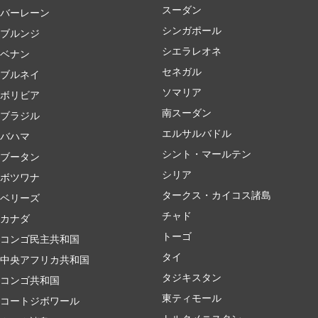
スーダン
バーレーン
シンガポール
ブルンジ
シエラレオネ
ベナン
セネガル
ブルネイ
ソマリア
ボリビア
南スーダン
ブラジル
エルサルバドル
バハマ
シント・マールテン
ブータン
シリア
ボツワナ
タークス・カイコス諸島
ベリーズ
チャド
カナダ
トーゴ
コンゴ民主共和国
タイ
中央アフリカ共和国
タジキスタン
コンゴ共和国
東ティモール
コートジボワール