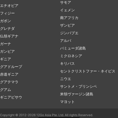
サモア
エチオピア
イェメン
フィジー
南アフリカ
ガボン
ザンビア
グレナダ
ジンバブエ
仏領ギアナ
アルバ
ガーナ
バミューダ諸島
ガンビア
ミクロネシア
ギニア
キリバス
グアドループ
セントクリストファー・ネイビス
赤道ギニア
ニウエ
グアテマラ
サントメ・プリンシペ
グアム
米領ヴァージン諸島
ギニアビサウ
マヨット
Copyright © 2012-2026 12Go Asia Pte. Ltd. All rights Reserved.