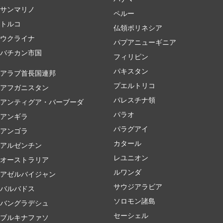
サンマリノ
ペルー
トルコ
仏領ポリネシア
ウクライナ
パプアニューギニア
バチカン市国
フィリピン
パキスタン
アラブ首長国連邦
プエルトリコ
アフガニスタン
パレスチナ領
アンティグア・バーブーダ
パラオ
アンギラ
パラグアイ
アンゴラ
カタール
アルゼンチン
レユニオン
オーストラリア
ルワンダ
アゼルバイジャン
サウジアラビア
バルバドス
ソロモン諸島
バングラデシュ
セーシェル
ブルキナファソ