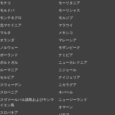
モナコ
モーリタニア
モルドバ
モーリシャス
モンテネグロ
モルジブ
北マケドニア
マラウイ
マルタ
メキシコ
オランダ
マレーシア
ノルウェー
モザンビーク
ポーランド
ナミビア
ポルトガル
ニューカレドニア
ルーマニア
ニジェール
セルビア
ナイジェリア
スウェーデン
ニカラグア
スロベニア
ネパール
スヴァールバル諸島およびヤンマ
ニュージーランド
イエン島
オマーン
スロバキア
パナマ