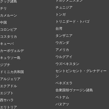
トルクメニスタン
クック諸島
チュニジア
チリ
トンガ
カメルーン
トリニダード・トバゴ
中国
台湾
コロンビア
タンザニア
コスタリカ
ウガンダ
キューバ
アメリカ
カーボヴェルデ
ウルグアイ
キュラソー島
ウズベキスタン
ジブチ
セントビンセント・グレナディー
ドミニカ共和国
ン
アルジェリア
ベネズエラ
エクアドル
合衆国領ヴァージン諸島
エジプト
ベトナム
西サハラ
バヌアツ
エリトリア